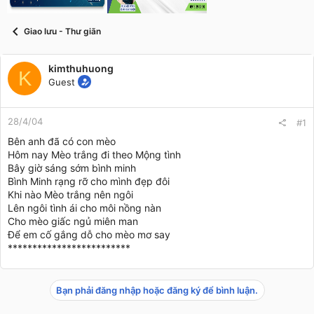
t
a
r
Giao lưu - Thư giãn
t
e
r
kimthuhuong
K
Guest
28/4/04
#1
Bên anh đã có con mèo
Hôm nay Mèo trắng đi theo Mộng tình
Bây giờ sáng sớm bình minh
Bình Minh rạng rỡ cho mình đẹp đôi
Khi nào Mèo trắng nên ngôi
Lên ngôi tình ái cho môi nồng nàn
Cho mèo giấc ngủ miên man
Để em cố gắng dỗ cho mèo mơ say
*************************
Bạn phải đăng nhập hoặc đăng ký để bình luận.