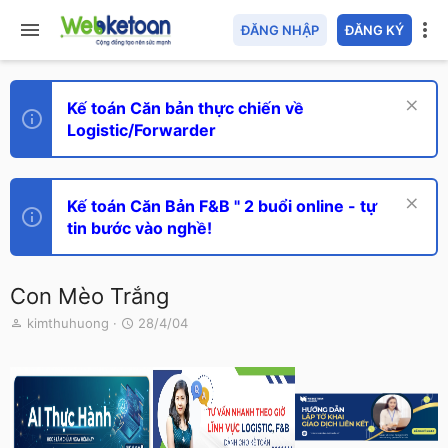
ĐĂNG NHẬP
ĐĂNG KÝ
Kế toán Căn bản thực chiến về
Logistic/Forwarder
Kế toán Căn Bản F&B " 2 buổi online - tự
tin bước vào nghề!
Con Mèo Trắng
T
N
kimthuhuong
28/4/04
h
g
r
à
e
y
a
g
d
ử
s
i