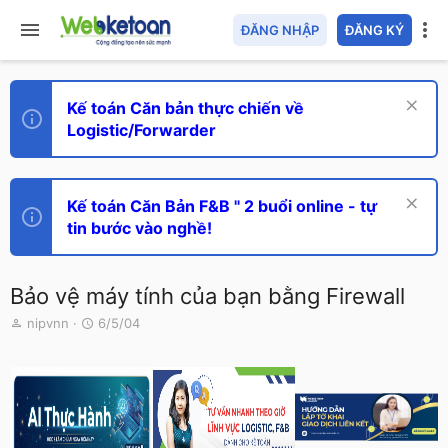
ĐĂNG NHẬP
ĐĂNG KÝ
Kế toán Căn bản thực chiến về
Logistic/Forwarder
Kế toán Căn Bản F&B " 2 buổi online - tự
tin bước vào nghề!
Bảo vệ máy tính của bạn bằng Firewall
T
N
nipvnn
6/5/04
h
g
r
à
e
y
a
g
d
ử
s
i