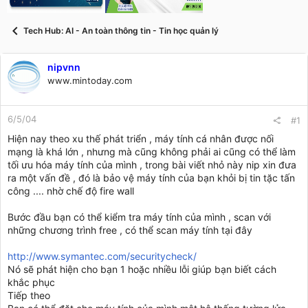
t
a
r
Tech Hub: AI - An toàn thông tin - Tin học quản lý
t
e
r
nipvnn
www.mintoday.com
6/5/04
#1
Hiện nay theo xu thế phát triển , máy tính cá nhân được nối
mạng là khá lớn , nhưng mà cũng không phải ai cũng có thể làm
tối ưu hóa máy tính của mình , trong bài viết nhỏ này nip xin đưa
ra một vấn đề , đó là bảo vệ máy tính của bạn khỏi bị tin tặc tấn
công .... nhờ chế độ fire wall
Bước đầu bạn có thể kiểm tra máy tính của mình , scan với
những chương trình free , có thể scan máy tính tại đây
http://www.symantec.com/securitycheck/
Nó sẽ phát hiện cho bạn 1 hoặc nhiều lỗi giúp bạn biết cách
khắc phục
Tiếp theo