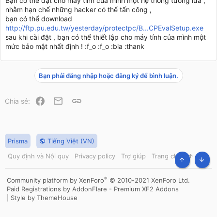
Bạn có thể đặt cho máy tính của mình một hệ thống tường lửa ,
nhằm hạn chế những hacker có thể tấn công ,
bạn có thể download
http://ftp.pu.edu.tw/yesterday/protectpc/B...CPEvalSetup.exe
sau khi cài đặt , bạn có thể thiết lập cho máy tính của mình một
mức bảo mật nhất định ! :f_o :f_o :bia :thank
Bạn phải đăng nhập hoặc đăng ký để bình luận.
Facebook
Email
Link
Chia sẻ:
Prisma
Tiếng Việt (VN)
Quy định và Nội quy
Privacy policy
Trợ giúp
Trang chủ
R
S
TOP
BOT
S
®
Community platform by XenForo
© 2010-2021 XenForo Ltd.
Paid Registrations by
AddonFlare - Premium XF2 Addons
|
Style by ThemeHouse