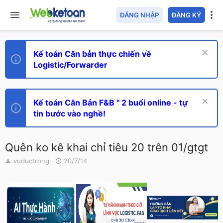
ĐĂNG NHẬP
ĐĂNG KÝ
Kế toán Căn bản thực chiến về
Logistic/Forwarder
Kế toán Căn Bản F&B " 2 buổi online - tự
tin bước vào nghề!
Quên ko kê khai chỉ tiêu 20 trên 01/gtgt
T
N
vuductrong
20/7/14
h
g
r
à
e
y
a
g
d
ử
s
i