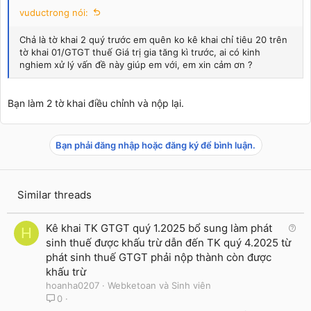
vuductrong nói:
Chả là tờ khai 2 quý trước em quên ko kê khai chỉ tiêu 20 trên
tờ khai 01/GTGT thuế Giá trị gia tăng kì trước, ai có kinh
nghiem xử lý vấn đề này giúp em với, em xin cảm ơn ?
Bạn làm 2 tờ khai điều chỉnh và nộp lại.
Bạn phải đăng nhập hoặc đăng ký để bình luận.
Similar threads
Q
Kê khai TK GTGT quý 1.2025 bổ sung làm phát
H
u
sinh thuế được khấu trừ dẫn đến TK quý 4.2025 từ
e
phát sinh thuế GTGT phải nộp thành còn được
s
khấu trừ
t
hoanha0207
Webketoan và Sinh viên
i
0
o