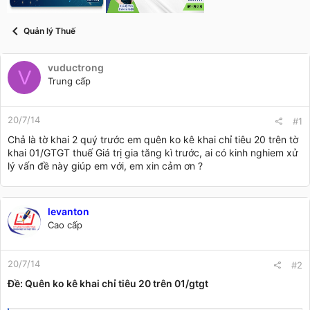
t
a
r
Quản lý Thuế
t
e
r
vuductrong
V
Trung cấp
20/7/14
#1
Chả là tờ khai 2 quý trước em quên ko kê khai chỉ tiêu 20 trên tờ
khai 01/GTGT thuế Giá trị gia tăng kì trước, ai có kinh nghiem xử
lý vấn đề này giúp em với, em xin cảm ơn ?
levanton
Cao cấp
20/7/14
#2
Ðề: Quên ko kê khai chỉ tiêu 20 trên 01/gtgt