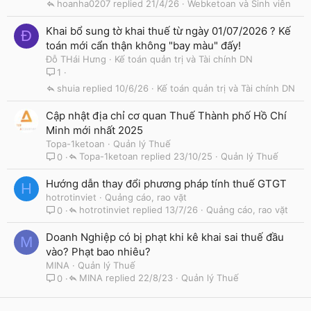
hoanha0207
21/4/26
Webketoan và Sinh viên
n
Khai bổ sung tờ khai thuế từ ngày 01/07/2026 ? Kế
Đ
toán mới cẩn thận không "bay màu" đấy!
Đỗ THái Hưng
Kế toán quản trị và Tài chính DN
1
shuia
10/6/26
Kế toán quản trị và Tài chính DN
Cập nhật địa chỉ cơ quan Thuế Thành phố Hồ Chí
Minh mới nhất 2025
Topa-1ketoan
Quản lý Thuế
Topa-1ketoan
23/10/25
Quản lý Thuế
0
Hướng dẫn thay đổi phương pháp tính thuế GTGT
H
hotrotinviet
Quảng cáo, rao vặt
hotrotinviet
13/7/26
Quảng cáo, rao vặt
0
Doanh Nghiệp có bị phạt khi kê khai sai thuế đầu
M
vào? Phạt bao nhiêu?
MINA
Quản lý Thuế
MINA
22/8/23
Quản lý Thuế
0