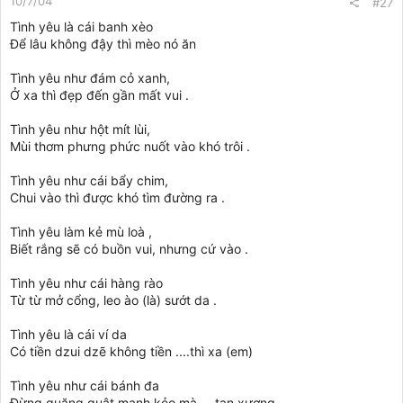
10/7/04
#27
Tình yêu là cái banh xèo
Để lâu không đậy thì mèo nó ăn
Tình yêu như đám cỏ xanh,
Ở xa thì đẹp đến gần mất vui .
Tình yêu như hột mít lùi,
Mùi thơm phưng phức nuốt vào khó trôi .
Tình yêu như cái bẩy chim,
Chui vào thì được khó tìm đường ra .
Tình yêu làm kẻ mù loà ,
Biết rắng sẽ có buồn vui, nhưng cứ vào .
Tình yêu như cái hàng rào
Từ từ mở cổng, leo ào (là) sướt da .
Tình yêu là cái ví da
Có tiền dzui dzẽ không tiền ....thì xa (em)
Tình yêu như cái bánh đa
Đừng quăng quật mạnh kẻo mà ... tan xương