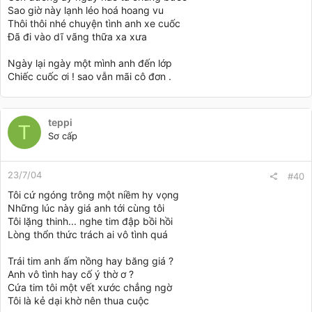
Sao giờ này lạnh léo hoá hoang vu
Thôi thôi nhé chuyện tình anh xe cuốc
Ðã đi vào dĩ vãng thữa xa xưa
Ngày lại ngày một mình anh đến lớp
Chiếc cuốc ơi ! sao vẫn mãi cô đơn .
teppi
T
Sơ cấp
23/7/04
#40
Tôi cứ ngóng trông một niềm hy vọng
Những lúc này giá anh tới cùng tôi
Tôi lặng thinh... nghe tim đập bồi hồi
Lòng thổn thức trách ai vô tình quá
Trái tim anh ấm nồng hay băng giá ?
Anh vô tình hay cố ý thờ ơ ?
Cứa tim tôi một vết xước chẳng ngờ
Tôi là kẻ dại khờ nên thua cuộc