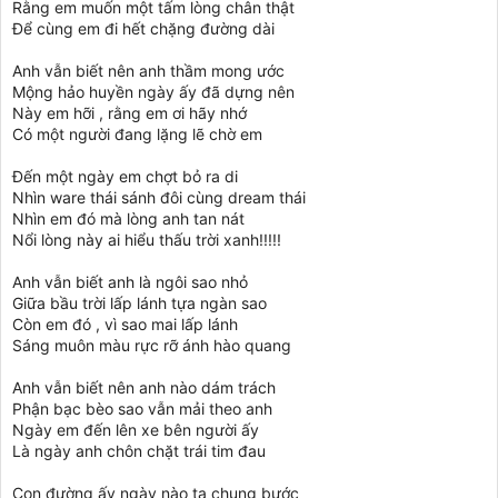
Rằng em muốn một tấm lòng chân thật
Để cùng em đi hết chặng đường dài
Anh vẫn biết nên anh thầm mong ước
Mộng hảo huyền ngày ấy đã dựng nên
Này em hỡi , rằng em ơi hãy nhớ
Có một người đang lặng lẽ chờ em
Ðến một ngày em chợt bỏ ra di
Nhìn ware thái sánh đôi cùng dream thái
Nhìn em đó mà lòng anh tan nát
Nổi lòng này ai hiểu thấu trời xanh!!!!!
Anh vẫn biết anh là ngôi sao nhỏ
Giữa bầu trời lấp lánh tựa ngàn sao
Còn em đó , vì sao mai lấp lánh
Sáng muôn màu rực rỡ ánh hào quang
Anh vẫn biết nên anh nào dám trách
Phận bạc bèo sao vẫn mải theo anh
Ngày em đến lên xe bên người ấy
Là ngày anh chôn chặt trái tim đau
Con đường ấy ngày nào ta chung bước