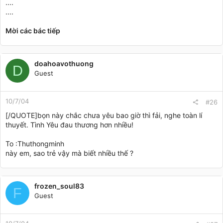
....
....
Mời các bác tiếp
doahoavothuong
D
Guest
10/7/04
#26
[/QUOTE]bọn này chắc chưa yêu bao giờ thì fải, nghe toàn lí
thuyết. Tình Yêu đau thương hơn nhiều!
To :Thuthongminh
này em, sao trẻ vậy mà biết nhiều thế ?
frozen_soul83
F
Guest