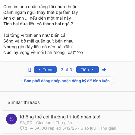
Con tim anh chắc rằng tôi chưa thuộc
Đành ngậm ngùi thấy thất bại tầm tay
Anh ơi anh ... nếu đến một mai này
Tình hai đứa liệu có thành hai ngả ?
Tôi từng ví tình anh như biển cả
Sóng và bờ mãi quấn quít bên nhau
Nhưng giờ đây liệu có nên bắt đầu
Nuôi hy vọng về mối tình "sóng_ cát" ???
First
Last
Trước
2 of 3
Tiếp
Bạn phải đăng nhập hoặc đăng ký để bình luận.
Similar threads
Không thể coi thường trí tuệ nhân tạo!
S
SA_DQ
Giao lưu - Thư giãn
SA_DQ
5/12/25
Giao lưu - Thư giãn
0