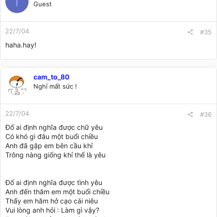
T
Guest
22/7/04
#35
haha.hay!
cam_to_80
Nghỉ mất sức !
22/7/04
#36
Đố ai định nghĩa được chữ yêu
Có khó gì đâu một buổi chiều
Anh đã gặp em bên cầu khỉ
Trông nàng giống khỉ thế là yêu
Đố ai định nghĩa được tình yêu
Anh đến thăm em một buổi chiều
Thấy em hăm hở cạo cái niêu
Vui lòng anh hỏi : Làm gì vậy?