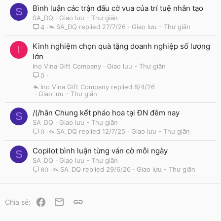
Bình luận các trận đấu cờ vua của trí tuệ nhân tạo
S
SA_DQ
Giao lưu - Thư giãn
SA_DQ
27/7/26
Giao lưu - Thư giãn
4
Kinh nghiệm chọn quà tặng doanh nghiệp số lượng
I
lớn
Ino Vina Gift Company
Giao lưu - Thư giãn
0
Ino Vina Gift Company
8/4/26
Giao lưu - Thư giãn
/(/hân Chung kết pháo hoa tại ĐN đêm nay
S
SA_DQ
Giao lưu - Thư giãn
SA_DQ
12/7/25
Giao lưu - Thư giãn
0
Copilot bình luận từng ván cờ mỗi ngày
S
SA_DQ
Giao lưu - Thư giãn
SA_DQ
29/6/26
Giao lưu - Thư giãn
60
Facebook
Email
Link
Chia sẻ: