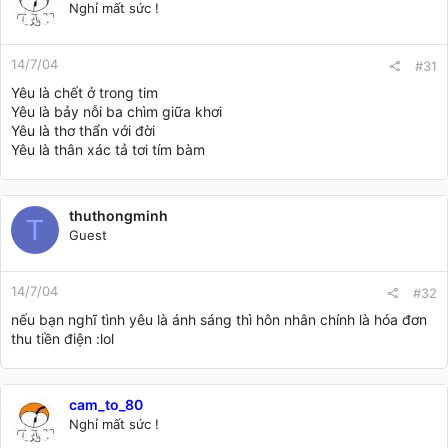
Nghỉ mất sức !
14/7/04
#31
Yêu là chết ở trong tim
Yêu là bảy nỗi ba chìm giữa khơi
Yêu là thơ thẩn với đời
Yêu là thân xác tả tơi tím bàm
thuthongminh
T
Guest
14/7/04
#32
nếu bạn nghĩ tình yêu là ánh sáng thì hôn nhân chính là hóa đơn
thu tiền điện :lol
cam_to_80
Nghỉ mất sức !