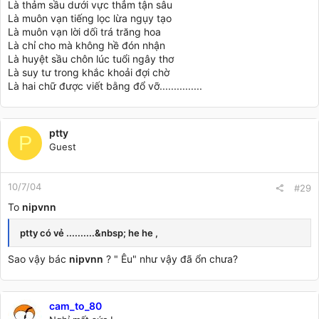
Là thảm sầu dưới vực thẳm tận sâu
Là muôn vạn tiếng lọc lừa ngụy tạo
Là muôn vạn lời dối trá trăng hoa
Là chỉ cho mà không hề đón nhận
Là huyệt sầu chôn lúc tuổi ngây thơ
Là suy tư trong khắc khoải đợi chờ
Là hai chữ được viết bằng đổ vỡ...............
ptty
P
Guest
10/7/04
#29
To
nipvnn
ptty có vẻ ..........&nbsp; he he ,
Sao vậy bác
nipvnn
? " Êu" như vậy đã ổn chưa?
cam_to_80