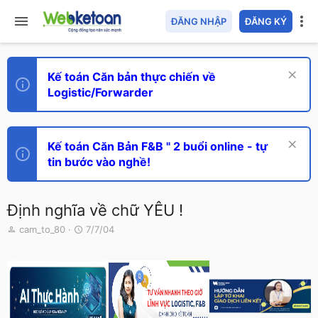
ĐĂNG NHẬP
ĐĂNG KÝ
Kế toán Căn bản thực chiến về
Logistic/Forwarder
Kế toán Căn Bản F&B " 2 buổi online - tự
tin bước vào nghề!
Định nghĩa về chữ YÊU !
T
N
cam_to_80
7/7/04
h
g
r
à
e
y
a
g
d
ử
s
i