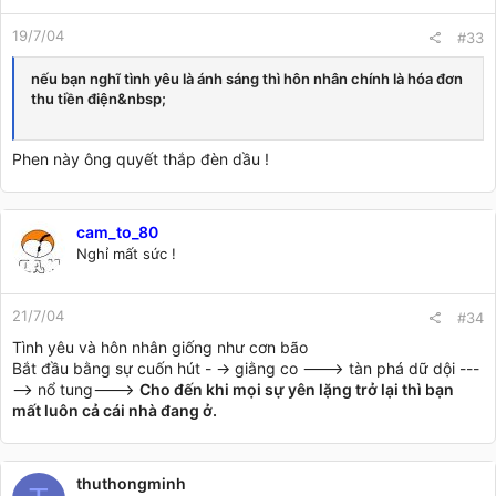
19/7/04
#33
nếu bạn nghĩ tình yêu là ánh sáng thì hôn nhân chính là hóa đơn
thu tiền điện&nbsp;
Phen này ông quyết thắp đèn dầu !
cam_to_80
Nghỉ mất sức !
21/7/04
#34
Tình yêu và hôn nhân giống như cơn bão
Bắt đầu bằng sự cuốn hút - -> giằng co ---> tàn phá dữ dội ---
--> nổ tung--->
Cho đến khi mọi sự yên lặng trở lại thì bạn
mất luôn cả cái nhà đang ở.
thuthongminh