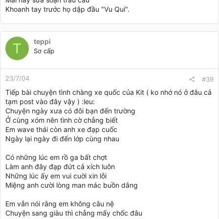
Khoanh tay trước họ dập đầu "Vu Qui".
teppi
T
Sơ cấp
23/7/04
#39
Tiếp bài chuyện tình chàng xe quốc của Kit ( ko nhớ nó ở đâu cả
tạm post vào đây vậy ) :leu:
Chuyện ngày xưa có đôi bạn đến trường
Ở cùng xóm nên tình cờ chẳng biết
Em wave thái còn anh xe đạp cuốc
Ngày lại ngày đi đến lớp cùng nhau
Có những lúc em rồ ga bất chợt
Làm anh đây đạp đứt cả xích luôn
Những lúc ấy em vui cuời xin lỗi
Miệng anh cười lòng man mác buồn dâng
Em vẫn nói rằng em không câu nệ
Chuyện sang giàu thì chẳng mấy chốc đâu