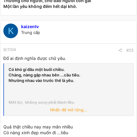
Thương cho ngươi, cho bao người con gái
Một lần yêu không đếm hết dại khờ.
kaizentv
K
Trung cấp
9/7/04
#25
Đố ai định nghĩa được chữ yêu.
Có khó gí đâu một buổi chiều.
Chàng, nàng gặp nhau bên ...cầu tiêu.
Nhường nhau vào trước thế là yêu.
Một lúc, không xong phải đánh liều
Vô nhanh kẻo hỏng ... mới là YÊU.
Nhấn để mở rộng...
Chuyện tình bên cái cầu tiêu
Nghe xong chắc tớ cũng phải liều
Quả thật chiều nay may mắn nhiều
Chiều chiều đứng đợi ngay bên cửa
Có nàng xinh đẹp muốn đi ...tiêu
Mong giúp được nàng để nàng siêu !