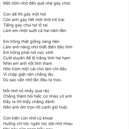
Một hôm nhớ đến quê nhà gáy chơi.
Con dế thì gáy một hơi
Còn anh gáy hết một thời trẻ trai
Tiếng gáy chui tọt lỗ tai
Làm em nhột suốt cả hai năm liền.
Em trông thật giống nàng tiên
Làm anh hằng nhớ thất điên đảo tình
Em trông phải nói cực xinh
Cười duyên để lộ trắng tinh hai hạm
Nhìn em anh nổi tính tham
Hôn trộm một cái chứ làm chi đâu
Vì chộp giật nên chẳng lâu
Dù sao vẫn nhớ lần đầu ta trao.
Nỗi nhớ nó nhảy qua rào
Chẳng thèm hỏi hiếc cứ nhào vô anh
Đẩy ra thì thấy chẳng đành
Nên anh ôm trọn rồi canh giữ hoài.
Con kiến còn nhớ củ khoai
Huống chi tóc ngắn tóc dài nhớ nhau
Mai này sửa soạn trầu cau