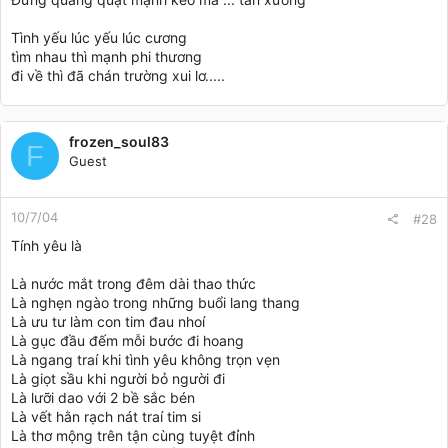
Tình yếu lúc yếu lúc cương
tìm nhau thì mạnh phi thương
đi về thì đã chán trường xui lơ.....
frozen_soul83
F
Guest
10/7/04
#28
Tính yêu là
Là nước mắt trong đêm dài thao thức
Là nghẹn ngào trong những buổi lang thang
Là ưu tư làm con tim đau nhoí
Là gục đầu đếm mỗi bước đi hoang
Là ngang traí khi tình yêu không trọn vẹn
Là giọt sầu khi người bỏ người đi
Là lưỡi dao với 2 bề sắc bén
Là vết hằn rạch nát traí tim si
Là thơ mộng trên tận cùng tuyệt đỉnh