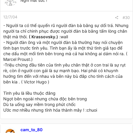
Nghỉ mất sức !
12/7/04
#30
- Người ta có thể quyến rũ người đàn bà bằng sự dối trá. Nhưng
người ta chỉ chinh phục được người đàn bà bằng tấm lòng chân
thật mà thôi.
( Krassovsky.)
:wall
- Người đàn ông và một người đàn bà thường hay nói chuyện
tình bạn trước tình yêu. Tình bạn ấy là một thứ tình giả tạo để
che dấu một mối tình bên trong mà cả hai không ai dám nói ra. (
Marcel Proust.)
-Triệu chứng đầu tiên của tình yêu chân thật ở con trai là sự rụt
rè, còn ở người con gái là sự mạnh bạo. Hai phái có khuynh
hướng tìm đến với nhau và bên này bù đắp cho tính cách của
bên kia . ( Victor Hugo )
Tình yêu là liều thuộc đắng
Ngọt bên ngoài nhưng chứa độc bên trong
Dù ta uống say mềm trong phút chốc
Ước mơ nhiều nhưng tỉnh hóa thành mây ! :chuoi
cam_to_80