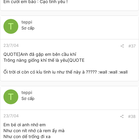
Em cười em bảo : Cạo tình yêu !
teppi
T
Sơ cấp
23/7/04
#37
QUOTE]Anh đã gặp em bên cầu khỉ
Trông nàng giống khỉ thế là yêu[QUOTE
Ối trời ơi còn có kỉu tình iu như thế này à ????? :wall :wall :wall
teppi
T
Sơ cấp
23/7/04
#38
Em bé ơi anh nhớ em
Như con nít nhớ cà rem ấy mà
Như con dế trống đi xa