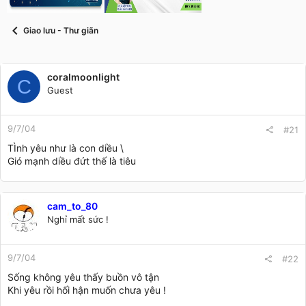
t
a
r
Giao lưu - Thư giãn
t
e
r
coralmoonlight
C
Guest
9/7/04
#21
TÌnh yêu như là con diều \
Gió mạnh diều đứt thế là tiêu
cam_to_80
Nghỉ mất sức !
9/7/04
#22
Sống không yêu thấy buồn vô tận
Khi yêu rồi hối hận muốn chưa yêu !