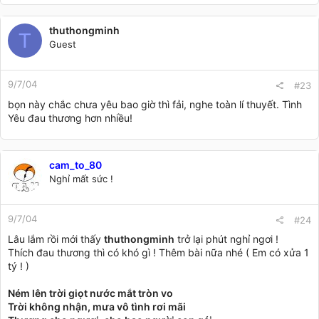
thuthongminh
T
Guest
9/7/04
#23
bọn này chắc chưa yêu bao giờ thì fải, nghe toàn lí thuyết. Tình
Yêu đau thương hơn nhiều!
cam_to_80
Nghỉ mất sức !
9/7/04
#24
Lâu lắm rồi mới thấy
thuthongminh
trở lại phút nghỉ ngơi !
Thích đau thương thì có khó gì ! Thêm bài nữa nhé ( Em có xửa 1
tý ! )
Ném lên trời giọt nước mắt tròn vo
Trời không nhận, mưa vô tình rơi mãi