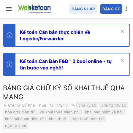
ĐĂNG NHẬP
ĐĂNG KÝ
Kế toán Căn bản thực chiến về
Logistic/Forwarder
Kế toán Căn Bản F&B " 2 buổi online - tự
tin bước vào nghề!
BẢNG GIÁ CHỮ KÝ SỐ KHAI THUẾ QUA
MẠNG
T
N
T
Chữ Ký Số Khai Thuế
11/2/17
chữ ký số
chứng thư số
h
g
ừ
hóa đơn điện tử
ke khai thue mien phi
khai bảo hiểm xã hội
r
à
k
khai hải quan điện tử
khai thuế
nộp thuế môn bài
e
y
h
nộp tờ khai
a
g
ó
d
ử
a