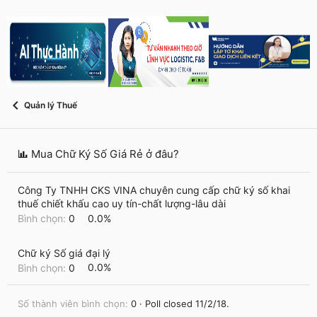
s
i
t
a
r
t
e
r
Quản lý Thuế
Mua Chữ Ký Số Giá Rẻ ở đâu?
Công Ty TNHH CKS VINA chuyên cung cấp chữ ký số khai
thuế chiết khấu cao uy tín-chất lượng-lâu dài
Bình chọn:
0
0.0%
Chữ ký Số giá đại lý
Bình chọn:
0
0.0%
Số thành viên bình chọn
0
Poll closed
11/2/18
.