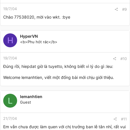
19/7/04
#9
Chào 77538020, mời vào wkt. :bye
HyperVN
H
<b>Phu hót rác</b>
19/7/04
#10
Đúng rồi, hiepdat giờ là tuyetto, không biết vì lý do gì :leu:
Welcome lemanhtien, viết một đống bài mới chịu giới thiệu.
lemanhtien
L
Guest
21/7/04
#11
Em vẫn chưa được làm quen với chị trưởng ban lễ tân nhỉ, rất vui