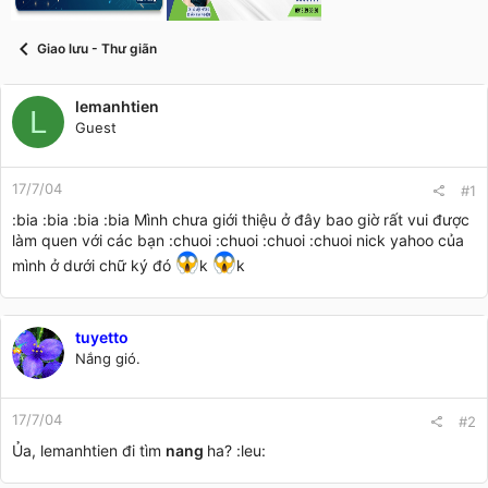
t
a
r
Giao lưu - Thư giãn
t
e
r
lemanhtien
L
Guest
17/7/04
#1
:bia :bia :bia :bia Mình chưa giới thiệu ở đây bao giờ rất vui được
làm quen với các bạn :chuoi :chuoi :chuoi :chuoi nick yahoo của
mình ở dưới chữ ký đó
k
k
tuyetto
Nắng gió.
17/7/04
#2
Ủa, lemanhtien đi tìm
nang
ha? :leu: