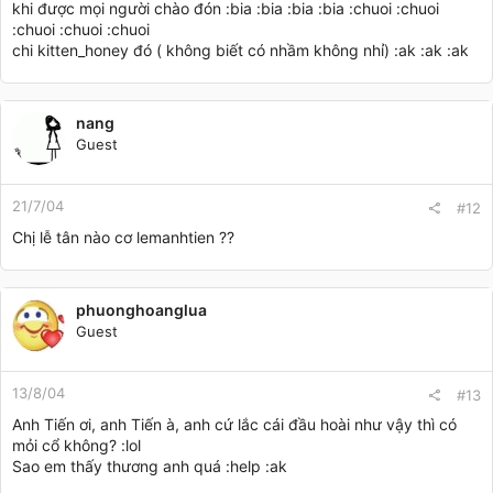
khi được mọi người chào đón :bia :bia :bia :bia :chuoi :chuoi
:chuoi :chuoi :chuoi
chi kitten_honey đó ( không biết có nhầm không nhỉ) :ak :ak :ak
nang
Guest
21/7/04
#12
Chị lễ tân nào cơ lemanhtien ??
phuonghoanglua
Guest
13/8/04
#13
Anh Tiến ơi, anh Tiến à, anh cứ lắc cái đầu hoài như vậy thì có
mỏi cổ không? :lol
Sao em thấy thương anh quá :help :ak