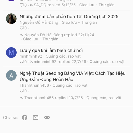
SA_DQ
5/12/25
Giao lưu - Thư giãn
0
Những điểm bắn pháo hoa Tết Dương lịch 2025
Nguyễn Đỗ Hải Đăng
Giao lưu - Thư giãn
0
Nguyễn Đỗ Hải Đăng
22/11/24
Giao lưu - Thư giãn
Lưu ý qua khi làm biển chữ nổi
M
minhminh92
Quảng cáo, rao vặt
minhminh92
22/7/26
Quảng cáo, rao vặt
0
Nghệ Thuật Seeding Bằng VIA Việt: Cách Tạo Hiệu
Ứng Đám Đông Hoàn Hảo
Thanhthanh456
Quảng cáo, rao vặt
0
Thanhthanh456
10/7/26
Quảng cáo, rao vặt
Facebook
Email
Link
Chia sẻ: