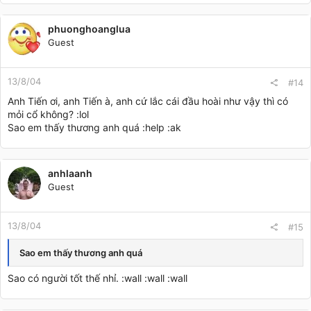
phuonghoanglua
Guest
13/8/04
#14
Anh Tiến ơi, anh Tiến à, anh cứ lắc cái đầu hoài như vậy thì có
mỏi cổ không? :lol
Sao em thấy thương anh quá :help :ak
anhlaanh
Guest
13/8/04
#15
Sao em thấy thương anh quá
Sao có người tốt thế nhỉ. :wall :wall :wall