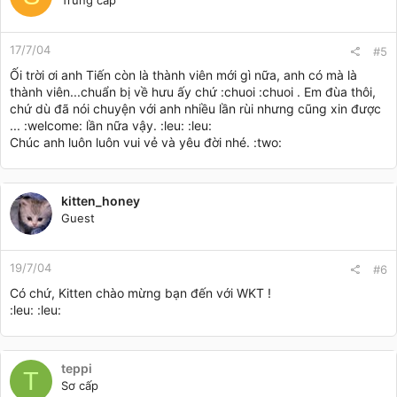
Trung cấp
17/7/04
#5
Ối trời ơi anh Tiến còn là thành viên mới gì nữa, anh có mà là
thành viên...chuẩn bị về hưu ấy chứ :chuoi :chuoi . Em đùa thôi,
chứ dù đã nói chuyện với anh nhiều lần rùi nhưng cũng xin được
... :welcome: lần nữa vậy. :leu: :leu:
Chúc anh luôn luôn vui vẻ và yêu đời nhé. :two:
kitten_honey
Guest
19/7/04
#6
Có chứ, Kitten chào mừng bạn đến với WKT !
:leu: :leu:
teppi
T
Sơ cấp