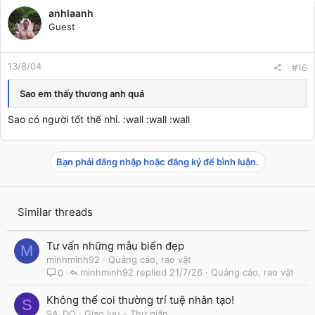
anhlaanh
Guest
13/8/04
#16
Sao em thấy thương anh quá
Sao có người tốt thế nhỉ. :wall :wall :wall
Bạn phải đăng nhập hoặc đăng ký để bình luận.
Similar threads
Tư vấn những mẫu biển đẹp
M
minhminh92
Quảng cáo, rao vặt
minhminh92
21/7/26
Quảng cáo, rao vặt
0
Không thể coi thường trí tuệ nhân tạo!
S
SA_DQ
Giao lưu - Thư giãn