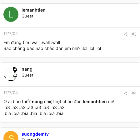
lemanhtien
L
Guest
17/7/04
#3
Em đang tìm :wall :wall :wall
Sao chẳng bác nào chào đón em nhi? :lol :lol :lol
nang
Guest
17/7/04
#4
Ơ ai bảo thế?
nang
nhiệt liệt chào đón
lemanhtien
nè!!
:a3 :a3 :a3 :a3 :a3 :a3 :a3 :a3
:bia :bia :bia :bia :bia :bia :bia
suongdemtv
S