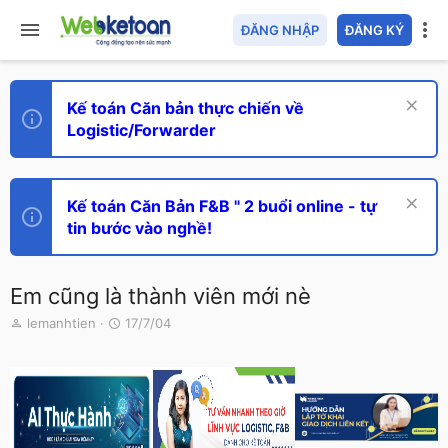
ĐĂNG NHẬP
ĐĂNG KÝ
Kế toán Căn bản thực chiến về
Logistic/Forwarder
Kế toán Căn Bản F&B " 2 buổi online - tự
tin bước vào nghề!
Em cũng là thành viên mới nè
T
N
lemanhtien
17/7/04
h
g
r
à
e
y
a
g
d
ử
s
i