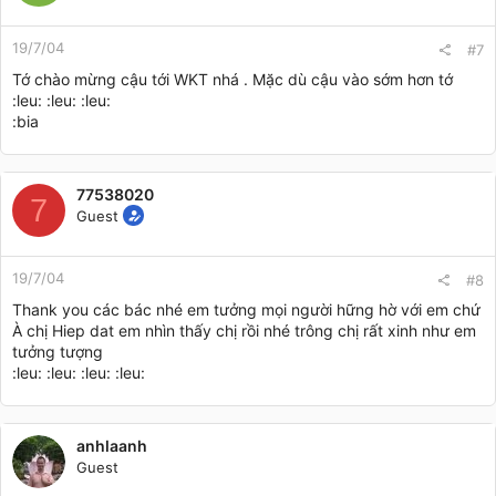
19/7/04
#7
Tớ chào mừng cậu tới WKT nhá . Mặc dù cậu vào sớm hơn tớ
:leu: :leu: :leu:
:bia
77538020
7
Guest
19/7/04
#8
Thank you các bác nhé em tưởng mọi người hững hờ với em chứ
À chị Hiep dat em nhìn thấy chị rồi nhé trông chị rất xinh như em
tưởng tượng
:leu: :leu: :leu: :leu:
anhlaanh
Guest