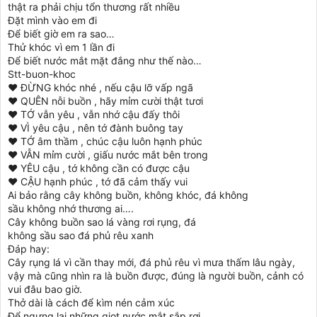
thật ra phải chịu tổn thương rất nhiều
Đặt mình vào em đi
Để biết giờ em ra sao…
Thử khóc vì em 1 lần đi
Để biết nước mắt mặt đắng như thế nào…
Stt-buon-khoc
♥ ĐỪNG khóc nhé , nếu cậu lỡ vấp ngã
♥ QUÊN nỗi buồn , hãy mỉm cười thật tươi
♥ TỚ vẫn yêu , vẫn nhớ cậu đấy thôi
♥ VÌ yêu cậu , nên tớ đành buông tay
♥ TỚ âm thầm , chúc cậu luôn hạnh phúc
♥ VẪN mỉm cười , giấu nước mắt bên trong
♥ YÊU cậu , tớ không cần có được cậu
♥ CẬU hạnh phúc , tớ đã cảm thấy vui
Ai bảo rằng cây không buồn, không khóc, đá không
sầu không nhớ thương ai….
Cây không buồn sao lá vàng rơi rụng, đá
không sầu sao đá phủ rêu xanh
Đáp hay:
Cây rụng lá vì cần thay mới, đá phủ rêu vì mưa thấm lâu ngày,
vậy mà cũng nhìn ra là buồn được, đúng là người buồn, cảnh có
vui đâu bao giờ.
Thở dài là cách để kìm nén cảm xúc
Để ngưng lại những giọt nước mắt sắp rơi