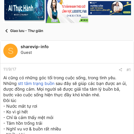
s
i
t
a
r
t
e
Giao lưu - Thư giãn
r
sharevip-info
S
Guest
11/9/17
#1
Ai cũng có những góc tối trong cuộc sống, trong tình yêu.
Những
stt tâm trạng buồn
sau đây sẽ giúp các bạn được an ủi,
được đồng cảm. Mọi người sẽ được giải tõa tâm lý buồn bã,
bước vào cuộc sống hiện thực đầy khó khăn nhé.
Đôi lúc
- Nước mắt tự rơi
- Ko vì gì hết
- Chỉ là cảm thấy mệt mỏi
- Tâm hồn trống trải
- Nghĩ vu vơ & buồn rất nhiều