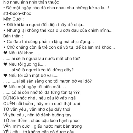
Nợ nhau ánh nhìn thân thuộc
- Để một ngày nào đó nhìn nhau như những kẻ xa lạ...!
stt-buon-khoc
Mỉm Cười :
• Đôi khi làm người đối diện thấy dễ chịu...
• Nhưng lại không thể xoa dịu cơn đau của chính mình...
Bản thân :
• Có đau thì cũng phải im lặng mà chịu đựng...
• Chứ chẳng còn là trẻ con để vô tư, để òa lên mà khóc...
♥ Nếu tôi khóc......
.......ai sẽ là người lau nước mắt cho tôi?
♥ Nếu tôi gục ngã.....
.......ai sẽ là người kéo tôi đứng dậy?
♥ Nếu tôi cần một bờ vai.....
... .......ai sẽ sẵn sàng cho tôi mượn bờ vai đó?
♥ Nếu một ngày tôi biến mất... .
.......có ai còn nhớ tôi đã từng tồn tại???
ĐỪNG khóc nhé , nếu cậu lỡ vấp ngã
QUÊN nỗi buồn , hãy mỉm cười thật tươi
TỚ vẫn yêu , vẫn nhớ cậu đấy thôi
VÌ yêu cậu , nên tớ đành buông tay
TỚ âm thầm , chúc cậu luôn hạnh phúc
VẪN mỉm cười , giấu nước mắt bên trong
YÊU cậu , tớ không cần có được cậu