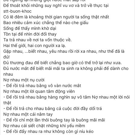
Để thoát khỏi những suy nghĩ vu vơ và trở về thực tại
stt-buon-khoc
Có lẽ đêm là khoảng thời gian người ta sống thật nhất
Bao nhiêu cảm xúc chẳng thể nào che giấu
Sống để thấy mình khờ dại
Tồn tại để nhìn đời đổi thay
Ta trả nhau về nơi ta vốn thuộc về.
Hai thế giới, hai con người xa lạ.
Gặp nhau, ...biết nhau, yêu nhau rồi rời xa nhau, như thế đã là
đủ!
Đủ thương đau để biết chẳng bao giờ có thể trở lại như xưa.
Đủ nước mắt để biết mãi mãi ta sinh ra không phải để dành cho
nhau
Nợ nhau một nụ cười
- Để rồi trả nhau bằng vô vàn nước mắt
Nợ nhau một lời quan tâm động viên
- Để rồi trả nhau bằng hàng nghìn sự vô tâm Nợ nhau một lời nói
thật
- Để rồi trả cho nhau bằng cả cuộc đời đầy dối trá
Nợ nhau một cái nắm tay
- Để rồi chỉ một lần thôi buông tay là buông mãi mãi
Nợ nhau cái siết chặt những khi yếu mềm
- Để rồi đẩy nhau ra như không còn gì níu kéo