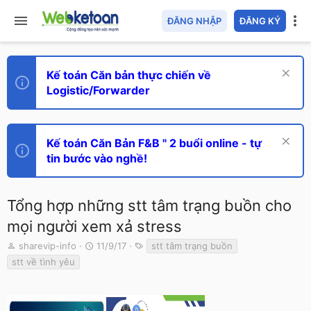
ĐĂNG NHẬP
ĐĂNG KÝ
Kế toán Căn bản thực chiến về
Logistic/Forwarder
Kế toán Căn Bản F&B " 2 buổi online - tự
tin bước vào nghề!
Tổng hợp những stt tâm trạng buồn cho
mọi người xem xả stress
T
N
T
sharevip-info
11/9/17
stt tâm trạng buồn
h
g
ừ
stt về tình yêu
r
à
k
e
y
h
a
g
ó
d
ử
a