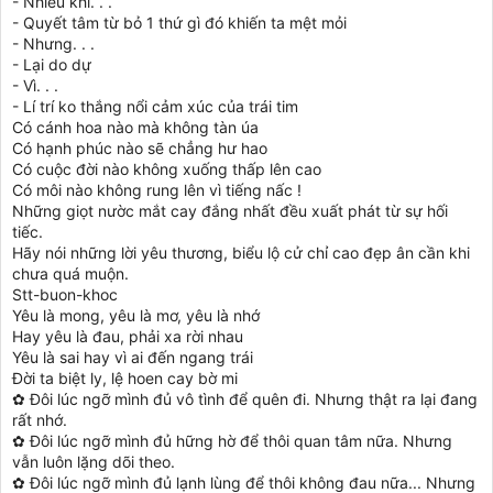
- Nhiều khi. . .
- Quyết tâm từ bỏ 1 thứ gì đó khiến ta mệt mỏi
- Nhưng. . .
- Lại do dự
- Vì. . .
- Lí trí ko thắng nổi cảm xúc của trái tim
Có cánh hoa nào mà không tàn úa
Có hạnh phúc nào sẽ chẳng hư hao
Có cuộc đời nào không xuống thấp lên cao
Có môi nào không rung lên vì tiếng nấc !
Những giọt nườc mắt cay đắng nhất đều xuất phát từ sự hối
tiếc.
Hãy nói những lời yêu thương, biểu lộ cử chỉ cao đẹp ân cần khi
chưa quá muộn.
Stt-buon-khoc
Yêu là mong, yêu là mơ, yêu là nhớ
Hay yêu là đau, phải xa rời nhau
Yêu là sai hay vì ai đến ngang trái
Đời ta biệt ly, lệ hoen cay bờ mi
✿ Đôi lúc ngỡ mình đủ vô tình để quên đi. Nhưng thật ra lại đang
rất nhớ.
✿ Đôi lúc ngỡ mình đủ hững hờ để thôi quan tâm nữa. Nhưng
vẫn luôn lặng dõi theo.
✿ Đôi lúc ngỡ mình đủ lạnh lùng để thôi không đau nữa... Nhưng