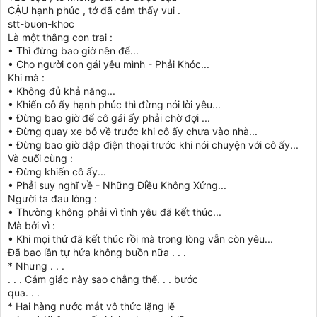
CẬU hạnh phúc , tớ đã cảm thấy vui .
stt-buon-khoc
Là một thằng con trai :
• Thì đừng bao giờ nên để...
• Cho người con gái yêu mình - Phải Khóc...
Khi mà :
• Không đủ khả năng...
• Khiến cô ấy hạnh phúc thì đừng nói lời yêu...
• Đừng bao giờ để cô gái ấy phải chờ đợi ...
• Đừng quay xe bỏ về trước khi cô ấy chưa vào nhà...
• Đừng bao giờ dập điện thoại trước khi nói chuyện với cô ấy...
Và cuối cùng :
• Đừng khiến cô ấy...
• Phải suy nghĩ về - Những Điều Không Xứng...
Người ta đau lòng :
• Thường không phải vì tình yêu đã kết thúc...
Mà bởi vì :
• Khi mọi thứ đã kết thúc rồi mà trong lòng vẫn còn yêu...
Đã bao lần tự hứa không buồn nữa . . .
* Nhưng . . .
. . . Cảm giác này sao chẳng thể. . . bước
qua. . .
* Hai hàng nước mắt vô thức lặng lẽ