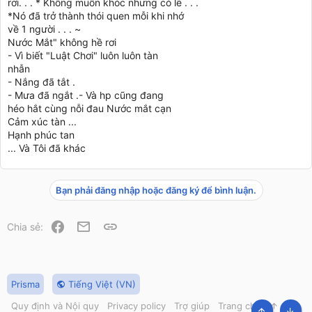
rơi. . . * Không muốn khóc nhưng có lẽ . . .
*Nó đã trở thành thói quen mỗi khi nhớ
về 1 người . . . ~
Nước Mắt" không hề rơi
- Vì biết "Luật Chơi" luôn luôn tàn
nhẫn
- Nắng đã tắt .
- Mưa đã ngắt .- Và hp cũng đang
héo hắt cùng nỗi đau Nước mắt cạn
Cảm xúc tàn ...
Hạnh phúc tan
... Và Tôi đã khác
Bạn phải đăng nhập hoặc đăng ký để bình luận.
Facebook
Email
Link
Chia sẻ:
Prisma
Tiếng Việt (VN)
Quy định và Nội quy
Privacy policy
Trợ giúp
Trang chủ
R