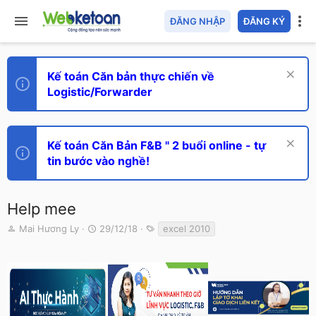
ĐĂNG NHẬP
ĐĂNG KÝ
Kế toán Căn bản thực chiến về
Logistic/Forwarder
Kế toán Căn Bản F&B " 2 buổi online - tự
tin bước vào nghề!
Help mee
T
N
T
Mai Hương Ly
29/12/18
excel 2010
h
g
ừ
r
à
k
e
y
h
a
g
ó
d
ử
a
s
i