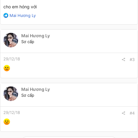
cho em hóng với
R
Mai Hương Ly
e
a
c
Mai Hương Ly
t
Sơ cấp
i
o
n
29/12/18
s
#3
:
Mai Hương Ly
Sơ cấp
29/12/18
#4