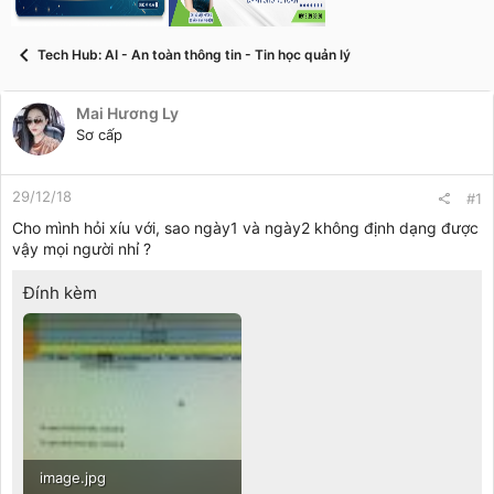
t
a
r
Tech Hub: AI - An toàn thông tin - Tin học quản lý
t
e
r
Mai Hương Ly
Sơ cấp
29/12/18
#1
Cho mình hỏi xíu với, sao ngày1 và ngày2 không định dạng được
vậy mọi người nhỉ ?
Đính kèm
image.jpg