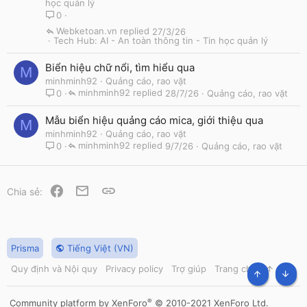
học quản lý
0
Webketoan.vn
27/3/26
Tech Hub: AI - An toàn thông tin - Tin học quản lý
Biển hiệu chữ nổi, tìm hiểu qua
M
minhminh92
Quảng cáo, rao vặt
minhminh92
28/7/26
Quảng cáo, rao vặt
0
Mẫu biển hiệu quảng cáo mica, giới thiệu qua
M
minhminh92
Quảng cáo, rao vặt
minhminh92
9/7/26
Quảng cáo, rao vặt
0
Facebook
Email
Link
Chia sẻ:
Prisma
Tiếng Việt (VN)
Quy định và Nội quy
Privacy policy
Trợ giúp
Trang chủ
R
S
TOP
BOT
S
®
Community platform by XenForo
© 2010-2021 XenForo Ltd.