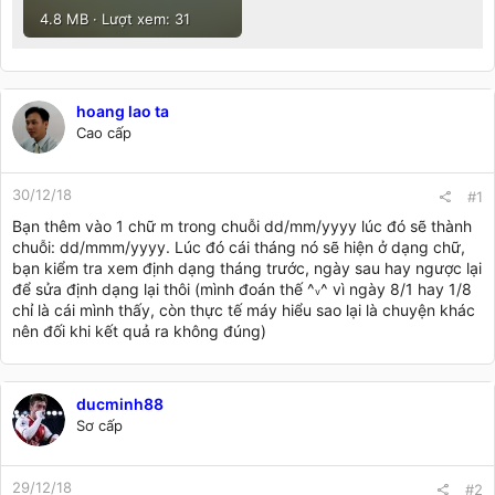
4.8 MB · Lượt xem: 31
hoang lao ta
Cao cấp
30/12/18
#1
Bạn thêm vào 1 chữ m trong chuỗi dd/mm/yyyy lúc đó sẽ thành
chuỗi: dd/mmm/yyyy. Lúc đó cái tháng nó sẽ hiện ở dạng chữ,
bạn kiểm tra xem định dạng tháng trước, ngày sau hay ngược lại
để sửa định dạng lại thôi (mình đoán thế ^
^ vì ngày 8/1 hay 1/8
v
chỉ là cái mình thấy, còn thực tế máy hiểu sao lại là chuyện khác
nên đối khi kết quả ra không đúng)
ducminh88
Sơ cấp
29/12/18
#2