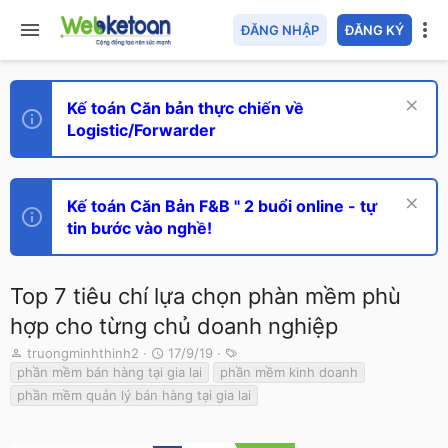
ĐĂNG NHẬP
ĐĂNG KÝ
Kế toán Căn bản thực chiến về
Logistic/Forwarder
Kế toán Căn Bản F&B " 2 buổi online - tự
tin bước vào nghề!
Top 7 tiêu chí lựa chọn phàn mềm phù
hợp cho từng chủ doanh nghiệp
T
N
T
truongminhthinh2
17/9/19
h
g
ừ
phần mềm bán hàng tại gia lai
phần mềm kinh doanh
r
à
k
phần mềm quản lý bán hàng tại gia lai
e
y
h
a
g
ó
d
ử
a