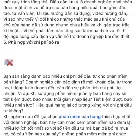
một quy trình tổng thể. Điều cần lưu ý là doanh nghiệp phải nhận
được một dịch vụ hỗ trợ sau bán hàng hiệu quả, bao gồm đào
tạo, tư vấn viên, tài liệu hướng dẫn sử dụng, video hướng dẫn,…
Vì sao như thế? Vì đôi khi có những thắc mắc sau khi chủ của
chủ cửa hàng đã sử dụng nhưng chưa hiểu và khi gặp trục trặc
kĩ thuật… Vì thế phải đảm bảo rằng sau khi mua dịch vụ rồi thì
đội ngũ cung cấp dịch vụ vẫn hỗ trợ doanh nghiệp khi cần thiết.
5. Phù hợp với chi phí bỏ ra
Bạn sẵn sàng dành bao nhiêu chi phí để đầu tư cho phần mềm
bán hàng? Doanh nghiệp cần xác định rõ mỗi khoản đầu tư trong
hoạt động kinh doanh đều cần đến sự phân tích chi phí - lợi
nhuận. Ví dụ: Khi sử dụng phần mềm quản lý bán hàng này sẽ
tiết kiệm được bao nhiêu thời gian nhập liệu? Tiết kiệm được bao
nhiêu nhân lực? Hiệu quả mang lại có tương xứng với chi phí đầu
tư không?
Khi nghiên cứu để lựa chọn
phần mềm bán hàng
thích hợp nhất
với doanh nghiệp, bạn hãy cân nhắc xem phần mềm nào đem lại
nhiều lợi ích tốt nhất so với số tiền đầu tư mà bạn đã bỏ ra mua
nó, có câu 'tiền nào của nấy'' những phần mềm miễn phí chức