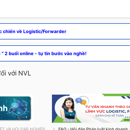
c chiến về Logistic/Forwarder
" 2 buổi online - tự tin bước vào nghề!
ối với NVL
THÔNG TIN CẦN BIẾT VÀ HỎI ĐÁP NGHIỆP VỤ
FAQ - Hỏi đáp Pháp luật kinh doanh