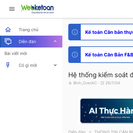
Trang chủ
Kế toán Căn bản thự
Diễn đàn
Bài viết mới
Kế toán Căn Bản F&B 
Có gì mới
Hệ thống kiểm soát đ
Bài viết mới
T
N
Bình_OverAC
26/7/04
h
g
Hoạt động mới nhất
r
à
e
y
a
g
d
ử
s
i
t
a
r
Diễn đàn