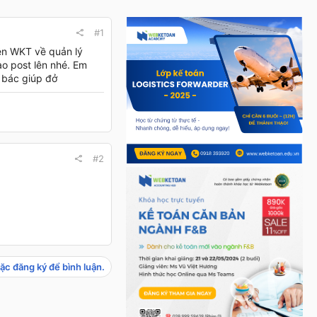
#1
ên WKT về quản lý
ào post lên nhé. Em
 bác giúp đở
#2
ặc đăng ký để bình luận.