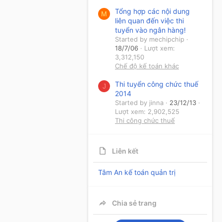
Tổng hợp các nội dung
M
liên quan đến việc thi
tuyển vào ngân hàng!
Started by mechipchip
18/7/06
Lượt xem:
3,312,150
Chế độ kế toán khác
Thi tuyển công chức thuế
J
2014
Started by jinna
23/12/13
Lượt xem: 2,902,525
Thi công chức thuế
Liên kết
Tâm An kế toán quản trị
Chia sẻ trang