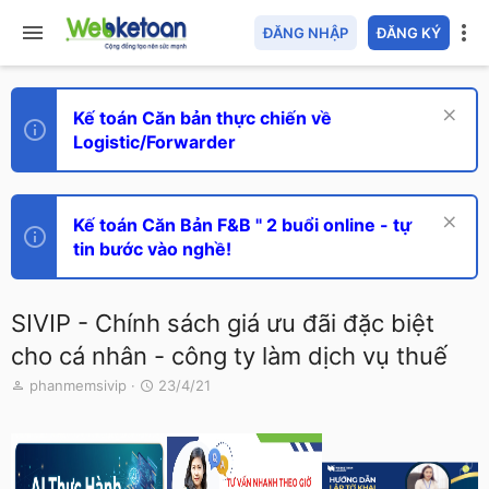
ĐĂNG NHẬP
ĐĂNG KÝ
Kế toán Căn bản thực chiến về
Logistic/Forwarder
Kế toán Căn Bản F&B " 2 buổi online - tự
tin bước vào nghề!
SIVIP - Chính sách giá ưu đãi đặc biệt
cho cá nhân - công ty làm dịch vụ thuế
T
N
phanmemsivip
23/4/21
h
g
r
à
e
y
a
g
d
ử