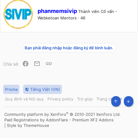
W
phanmemsivip
Thành viên Cố vấn -
r
Webketoan Mentors
·
46
i
t
t
e
n
Bạn phải đăng nhập hoặc đăng ký để bình luận.
b
y
Facebook
Email
Link
Chia sẻ:
Prisma
Tiếng Việt (VN)
Quy định và Nội quy
Privacy policy
Trợ giúp
Trang chủ
R
S
TOP
BOT
S
®
Community platform by XenForo
© 2010-2021 XenForo Ltd.
Paid Registrations by
AddonFlare - Premium XF2 Addons
|
Style by ThemeHouse