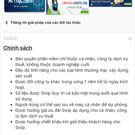
s
i
t
a
r
Thông tin giải pháp của các đối tác khác
t
e
r
23/4/21
Chính sách
Bản quyền phần mềm chỉ thuộc cá nhân, công ty dịch vụ
thuế, không thuộc doanh nghiệp cuối.
Đầy đủ tính năng cho các loại hình thương mại, xây dựng,
sản xuất
Được đổi công ty khác trong vòng 1 năm kể từ ngày kích
hoạt.
Số liệu được Sivip duy trì và bảo mật trong suốt quá trình
sử dụng.
Người dùng có thể sao lưu về máy cá nhân để dự phòng.
Được hưởng giá ưu đãi Sivip áp dụng cho cá nhân, công
ty làm dịch vụ thuế.
Được hưởng chiết khấu khi giới thiệu khách hàng cho
Sivip.