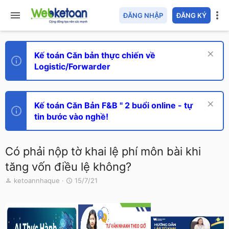
ĐĂNG NHẬP
ĐĂNG KÝ
Kế toán Căn bản thực chiến về
Logistic/Forwarder
Kế toán Căn Bản F&B " 2 buổi online - tự
tin bước vào nghề!
Có phải nộp tờ khai lệ phí môn bài khi
tăng vốn điều lệ không?
T
N
ketoannhaque
15/7/21
h
g
r
à
e
y
a
g
d
ử