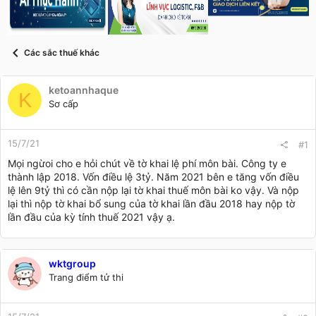
s
i
t
a
r
Các sắc thuế khác
t
e
r
ketoannhaque
K
Sơ cấp
15/7/21
#1
Mọi ngừoi cho e hỏi chút về tờ khai lệ phí môn bài. Công ty e
thành lập 2018. Vốn điều lệ 3tỷ. Năm 2021 bên e tăng vốn điều
lệ lên 9tỷ thì có cần nộp lại tờ khai thuế môn bài ko vậy. Và nộp
lại thì nộp tờ khai bổ sung của tờ khai lần đầu 2018 hay nộp tờ
lần đầu của kỳ tính thuế 2021 vậy ạ.
wktgroup
Trang điểm tử thi