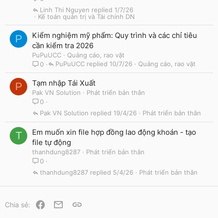
Linh Thi Nguyen
1/7/26
Kế toán quản trị và Tài chính DN
Kiểm nghiệm mỹ phẩm: Quy trình và các chỉ tiêu
P
cần kiểm tra 2026
PuPuUCC
Quảng cáo, rao vặt
PuPuUCC
10/7/26
Quảng cáo, rao vặt
0
Tạm nhập Tái Xuất
P
Pak VN Solution
Phát triển bản thân
0
Pak VN Solution
19/4/26
Phát triển bản thân
Em muốn xin file hợp đồng lao động khoán - tạo
T
file tự động
thanhdung8287
Phát triển bản thân
0
thanhdung8287
5/4/26
Phát triển bản thân
Facebook
Email
Link
Chia sẻ: