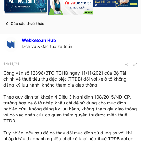
s
i
t
a
r
Các sắc thuế khác
t
e
r
Webketoan Hub
Dịch vụ & Đào tạo kế toán
14/11/21
#1
Công văn số 12898/BTC-TCHQ ngày 11/11/2021 của Bộ Tài
chính về thuế tiêu thụ đặc biệt (TTĐB) đối với xe ô tô không
đăng ký lưu hành, không tham gia giao thông.
Theo quy định tại khoản 4 Điều 3 Nghị định 108/2015/NĐ-CP,
trường hợp xe ô tô nhập khẩu chỉ để sử dụng cho mục đích
nghiên cứu, không đăng ký lưu hành, không tham gia giao thông
và có xác nhận của cơ quan thẩm quyền thì được miễn thuế
TTĐB.
Tuy nhiên, nếu sau đó có thay đổi mục đích sử dụng so với khi
nhập khẩu thì doanh nghiệp phải kê khai nộp thuế TTĐB với cơ