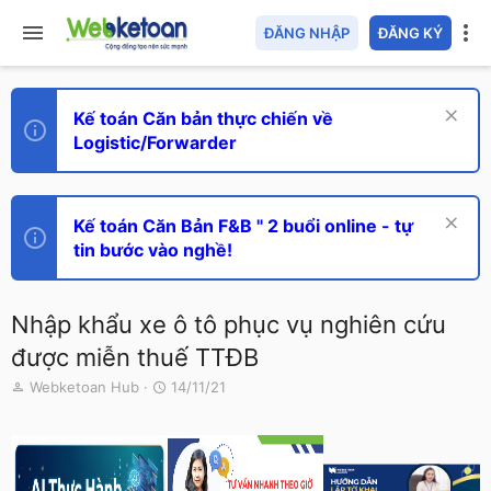
ĐĂNG NHẬP
ĐĂNG KÝ
Kế toán Căn bản thực chiến về
Logistic/Forwarder
Kế toán Căn Bản F&B " 2 buổi online - tự
tin bước vào nghề!
Nhập khẩu xe ô tô phục vụ nghiên cứu
được miễn thuế TTĐB
T
N
Webketoan Hub
14/11/21
h
g
r
à
e
y
a
g
d
ử