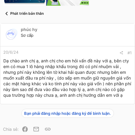
t
a
r
Phát triển bản thân
t
e
r
phúc hy
Sơ cấp
20/6/24
#1
Dạ chào anh chị ạ, anh chị cho em hỏi vấn đề này với ạ, bên cty
em có mua 1 lô hàng nhập khẩu trong đó có phí nhuộm vải ,
nhưng phí này không lên tờ khai hải quan được nhưng bên em
muốn xuất đầu ra phí này , (do sếp em muốn giữ nguyên giá vốn
các mặt hàng khác và ko tính phí này vào giá vốn ) nên phần phí
này làm sao để đưa vào đầu vào hợp lý ạ, anh chị nào có gặp
qua trường hợp này chưa ạ, anh anh chị hướng dẫn em với ạ
Bạn phải đăng nhập hoặc đăng ký để bình luận.
Facebook
Email
Link
Chia sẻ: