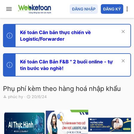
ĐĂNG NHẬP
ĐĂNG KÝ
Kế toán Căn bản thực chiến về
Logistic/Forwarder
Kế toán Căn Bản F&B " 2 buổi online - tự
tin bước vào nghề!
Phụ phí kèm theo hàng hoá nhập khẩu
T
N
phúc hy
20/6/24
h
g
r
à
e
y
a
g
d
ử
s
i