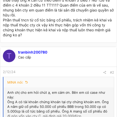
thuế thay ông A căn cứ theo điểm d khoản 5 điều 7 NĐ 126 và
điểm c 4 khoản 2 điều 11 TT111? Quan điểm của em là vế sau,
nhưng bên cty em quan điểm là tài sản đã chuyển giao quyền sở
hữu rồi.
Phần thuế tncn từ cổ tức bằng cổ phiếu, trách nhiệm kê khai và
nộp thuế thuộc cty ck vậy khi thực hiện góp vốn thì công ty
chứng khoán thực hiện kê khai và nộp thuế luôn theo mệnh giá
đúng ko ạ?
tranbinh200780
T
Cao cấp
2/12/24
#2
MINA nói:
Anh chị cho em hỏi chút ạ, em cám ơn. Bên em có case như
này:
Ông A có tài khoản chứng khoán tại cty chứng khoán em. Ông
A nắm giữ cổ phiếu 50.000 cổ phiếu BBB trong 50.000 cp có
5.000cp là cổ tức bằng cổ phiếu. Ông A mang số cổ phiếu đó
đi góp vốn vào cty C, giá định giá 20.000đ/cp