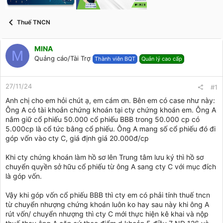
t
a
r
Thuế TNCN
t
e
r
MINA
M
Quảng cáo/Tài Trợ
Thành viên BQT
Quản lý cao cấp
27/11/24
#1
Anh chị cho em hỏi chút ạ, em cám ơn. Bên em có case như này:
Ông A có tài khoản chứng khoán tại cty chứng khoán em. Ông A
nắm giữ cổ phiếu 50.000 cổ phiếu BBB trong 50.000 cp có
5.000cp là cổ tức bằng cổ phiếu. Ông A mang số cổ phiếu đó đi
góp vốn vào cty C, giá định giá 20.000đ/cp
Khi cty chứng khoán làm hồ sơ lên Trung tâm lưu ký thì hồ sơ
chuyển quyền sở hữu cổ phiếu từ ông A sang cty C với mục đích
là góp vốn.
Vậy khi góp vốn cổ phiếu BBB thì cty em có phải tính thuế tncn
từ chuyển nhượng chứng khoán luôn ko hay sau này khi ông A
rút vốn/ chuyển nhượng thì cty C mới thực hiện kê khai và nộp