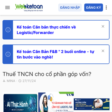
ĐĂNG NHẬP
ĐĂNG KÝ
Kế toán Căn bản thực chiến về
Logistic/Forwarder
Kế toán Căn Bản F&B " 2 buổi online - tự
tin bước vào nghề!
Thuế TNCN cho cổ phần góp vốn?
T
N
MINA
27/11/24
h
g
r
à
e
y
a
g
d
ử
s
i