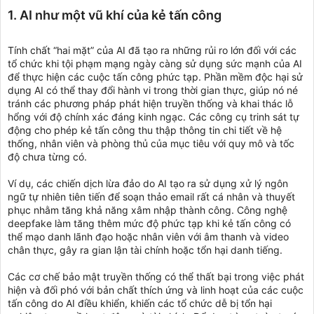
1. AI như một vũ khí của kẻ tấn công
Tính chất “hai mặt” của AI đã tạo ra những rủi ro lớn đối với các
tổ chức khi tội phạm mạng ngày càng sử dụng sức mạnh của AI
để thực hiện các cuộc tấn công phức tạp. Phần mềm độc hại sử
dụng AI có thể thay đổi hành vi trong thời gian thực, giúp nó né
tránh các phương pháp phát hiện truyền thống và khai thác lỗ
hổng với độ chính xác đáng kinh ngạc. Các công cụ trinh sát tự
động cho phép kẻ tấn công thu thập thông tin chi tiết về hệ
thống, nhân viên và phòng thủ của mục tiêu với quy mô và tốc
độ chưa từng có.
Ví dụ, các chiến dịch lừa đảo do AI tạo ra sử dụng xử lý ngôn
ngữ tự nhiên tiên tiến để soạn thảo email rất cá nhân và thuyết
phục nhằm tăng khả năng xâm nhập thành công. Công nghệ
deepfake làm tăng thêm mức độ phức tạp khi kẻ tấn công có
thể mạo danh lãnh đạo hoặc nhân viên với âm thanh và video
chân thực, gây ra gian lận tài chính hoặc tổn hại danh tiếng.
Các cơ chế bảo mật truyền thống có thể thất bại trong việc phát
hiện và đối phó với bản chất thích ứng và linh hoạt của các cuộc
tấn công do AI điều khiển, khiến các tổ chức dễ bị tổn hại