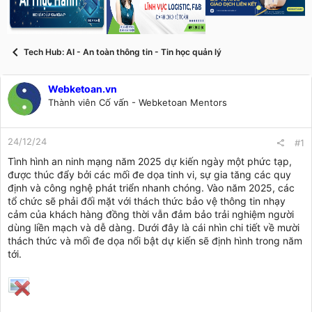
s
i
t
a
r
Tech Hub: AI - An toàn thông tin - Tin học quản lý
t
e
r
Webketoan.vn
Thành viên Cố vấn - Webketoan Mentors
24/12/24
#1
Tình hình an ninh mạng năm 2025 dự kiến ngày một phức tạp,
được thúc đẩy bởi các mối đe dọa tinh vi, sự gia tăng các quy
định và công nghệ phát triển nhanh chóng. Vào năm 2025, các
tổ chức sẽ phải đối mặt với thách thức bảo vệ thông tin nhạy
cảm của khách hàng đồng thời vẫn đảm bảo trải nghiệm người
dùng liền mạch và dễ dàng. Dưới đây là cái nhìn chi tiết về mười
thách thức và mối đe dọa nổi bật dự kiến sẽ định hình trong năm
tới.