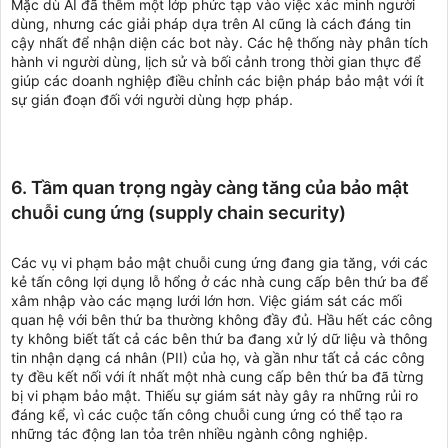
Mặc dù AI đã thêm một lớp phức tạp vào việc xác minh người
dùng, nhưng các giải pháp dựa trên AI cũng là cách đáng tin
cậy nhất để nhận diện các bot này. Các hệ thống này phân tích
hành vi người dùng, lịch sử và bối cảnh trong thời gian thực để
giúp các doanh nghiệp điều chỉnh các biện pháp bảo mật với ít
sự gián đoạn đối với người dùng hợp pháp.
6. Tầm quan trọng ngày càng tăng của bảo mật
chuỗi cung ứng (supply chain security)
Các vụ vi phạm bảo mật chuỗi cung ứng đang gia tăng, với các
kẻ tấn công lợi dụng lỗ hổng ở các nhà cung cấp bên thứ ba để
xâm nhập vào các mạng lưới lớn hơn. Việc giám sát các mối
quan hệ với bên thứ ba thường không đầy đủ. Hầu hết các công
ty không biết tất cả các bên thứ ba đang xử lý dữ liệu và thông
tin nhận dạng cá nhân (PII) của họ, và gần như tất cả các công
ty đều kết nối với ít nhất một nhà cung cấp bên thứ ba đã từng
bị vi phạm bảo mật. Thiếu sự giám sát này gây ra những rủi ro
đáng kể, vì các cuộc tấn công chuỗi cung ứng có thể tạo ra
những tác động lan tỏa trên nhiều ngành công nghiệp.