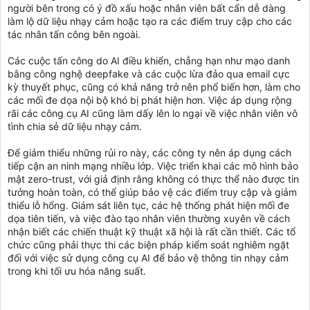
người bên trong có ý đồ xấu hoặc nhân viên bất cẩn dễ dàng
làm lộ dữ liệu nhạy cảm hoặc tạo ra các điểm truy cập cho các
tác nhân tấn công bên ngoài.
Các cuộc tấn công do AI điều khiển, chẳng hạn như mạo danh
bằng công nghệ deepfake và các cuộc lừa đảo qua email cực
kỳ thuyết phục, cũng có khả năng trở nên phổ biến hơn, làm cho
các mối đe dọa nội bộ khó bị phát hiện hơn. Việc áp dụng rộng
rãi các công cụ AI cũng làm dấy lên lo ngại về việc nhân viên vô
tình chia sẻ dữ liệu nhạy cảm.
Để giảm thiểu những rủi ro này, các công ty nên áp dụng cách
tiếp cận an ninh mạng nhiều lớp. Việc triển khai các mô hình bảo
mật zero-trust, với giả định rằng không có thực thể nào được tin
tưởng hoàn toàn, có thể giúp bảo vệ các điểm truy cập và giảm
thiểu lỗ hổng. Giám sát liên tục, các hệ thống phát hiện mối đe
dọa tiên tiến, và việc đào tạo nhân viên thường xuyên về cách
nhận biết các chiến thuật kỹ thuật xã hội là rất cần thiết. Các tổ
chức cũng phải thực thi các biện pháp kiểm soát nghiêm ngặt
đối với việc sử dụng công cụ AI để bảo vệ thông tin nhạy cảm
trong khi tối ưu hóa năng suất.