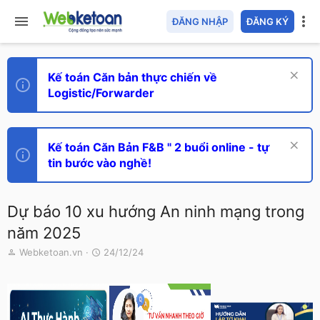
ĐĂNG NHẬP
ĐĂNG KÝ
Kế toán Căn bản thực chiến về
Logistic/Forwarder
Kế toán Căn Bản F&B " 2 buổi online - tự
tin bước vào nghề!
Dự báo 10 xu hướng An ninh mạng trong
năm 2025
T
N
Webketoan.vn
24/12/24
h
g
r
à
e
y
a
g
d
ử