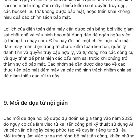
sai các môi trường đám mây: thiếu kiểm soát quyền truy cập,
các bucket lưu trữ không được bảo mật, hoặc triển khai không
hiệu quả các chính sách bảo mật.
Lợi ích của điện toán đám mây cần được cân bằng bởi việc giám
sát chặt chẽ và cấu hình bảo mật đúng đắn để ngăn ngừa việc
lộ thông tin nhạy cảm. Điều này đòi hỏi một chiến lược bảo mật
đám mây toàn diện trong tổ chức: kiểm toán liên tục, quản lý
danh tính và quyền truy cập hợp lý, và tự động hóa các công cụ
và quy trình để phát hiện các cấu hình sai trước khi chúng trở
thành sự cố bảo mật. Các nhóm sẽ cần được đào tạo về các
thực tiễn bảo mật đám mây và các mô hình trách nhiệm chia sẻ
để giảm thiểu các rủi ro này.
9. Mối đe dọa từ nội gián
Các mối đe dọa nội bộ được dự đoán sẽ gia tăng vào năm 2025
do nguy cơ của làm việc từ xa, tấn công phi kỹ thuật sử dụng AI
và các vấn đề ngày càng phức tạp về quyền riêng tư dữ liệu.
Môi trường làm việc từ xa mở rộng bề mặt tấn công, khiến những