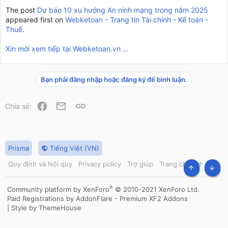
The post
Dự báo 10 xu hướng An ninh mạng trong năm 2025
appeared first on
Webketoan - Trang tin Tài chính - Kế toán -
Thuế
.
Xin mời xem tiếp tại Webketoan.vn ...
Bạn phải đăng nhập hoặc đăng ký để bình luận.
Facebook
Email
Link
Chia sẻ:
Prisma
Tiếng Việt (VN)
Quy định và Nội quy
Privacy policy
Trợ giúp
Trang chủ
R
S
TOP
BOT
S
®
Community platform by XenForo
© 2010-2021 XenForo Ltd.
Paid Registrations by
AddonFlare - Premium XF2 Addons
|
Style by ThemeHouse