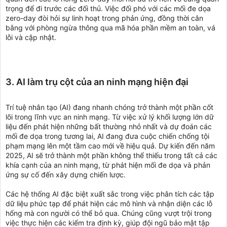
trọng để đi trước các đối thủ. Việc đối phó với các mối đe dọa
zero-day đòi hỏi sự linh hoạt trong phản ứng, đồng thời cân
bằng với phòng ngừa thông qua mã hóa phần mềm an toàn, vá
lỗi và cập nhật.
3. AI làm trụ cột của an ninh mạng hiện đại
Trí tuệ nhân tạo (AI) đang nhanh chóng trở thành một phần cốt
lõi trong lĩnh vực an ninh mạng. Từ việc xử lý khối lượng lớn dữ
liệu đến phát hiện những bất thường nhỏ nhất và dự đoán các
mối đe dọa trong tương lai, AI đang đưa cuộc chiến chống tội
phạm mạng lên một tầm cao mới về hiệu quả. Dự kiến đến năm
2025, AI sẽ trở thành một phần không thể thiếu trong tất cả các
khía cạnh của an ninh mạng, từ phát hiện mối đe dọa và phản
ứng sự cố đến xây dựng chiến lược.
Các hệ thống AI đặc biệt xuất sắc trong việc phân tích các tập
dữ liệu phức tạp để phát hiện các mô hình và nhận diện các lỗ
hổng mà con người có thể bỏ qua. Chúng cũng vượt trội trong
việc thực hiện các kiểm tra định kỳ, giúp đội ngũ bảo mật tập