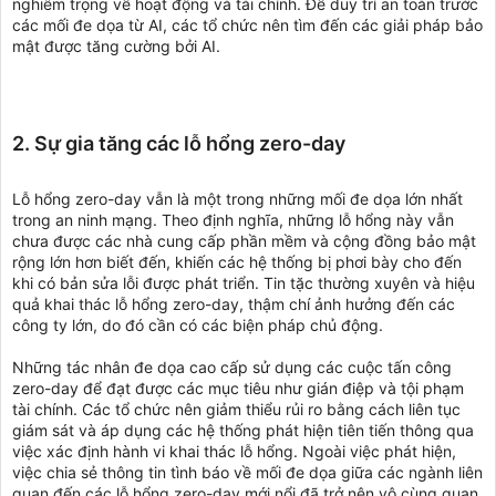
nghiêm trọng về hoạt động và tài chính. Để duy trì an toàn trước
các mối đe dọa từ AI, các tổ chức nên tìm đến các giải pháp bảo
mật được tăng cường bởi AI.
2. Sự gia tăng các lỗ hổng zero-day
Lỗ hổng zero-day vẫn là một trong những mối đe dọa lớn nhất
trong an ninh mạng. Theo định nghĩa, những lỗ hổng này vẫn
chưa được các nhà cung cấp phần mềm và cộng đồng bảo mật
rộng lớn hơn biết đến, khiến các hệ thống bị phơi bày cho đến
khi có bản sửa lỗi được phát triển. Tin tặc thường xuyên và hiệu
quả khai thác lỗ hổng zero-day, thậm chí ảnh hưởng đến các
công ty lớn, do đó cần có các biện pháp chủ động.
Những tác nhân đe dọa cao cấp sử dụng các cuộc tấn công
zero-day để đạt được các mục tiêu như gián điệp và tội phạm
tài chính. Các tổ chức nên giảm thiểu rủi ro bằng cách liên tục
giám sát và áp dụng các hệ thống phát hiện tiên tiến thông qua
việc xác định hành vi khai thác lỗ hổng. Ngoài việc phát hiện,
việc chia sẻ thông tin tình báo về mối đe dọa giữa các ngành liên
quan đến các lỗ hổng zero-day mới nổi đã trở nên vô cùng quan