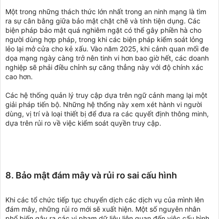
Một trong những thách thức lớn nhất trong an ninh mạng là tìm
ra sự cân bằng giữa bảo mật chặt chẽ và tính tiện dụng. Các
biện pháp bảo mật quá nghiêm ngặt có thể gây phiền hà cho
người dùng hợp pháp, trong khi các biện pháp kiểm soát lỏng
lẻo lại mở cửa cho kẻ xấu. Vào năm 2025, khi cảnh quan mối đe
dọa mạng ngày càng trở nên tinh vi hơn bao giờ hết, các doanh
nghiệp sẽ phải điều chỉnh sự căng thẳng này với độ chính xác
cao hơn.
Các hệ thống quản lý truy cập dựa trên ngữ cảnh mang lại một
giải pháp tiến bộ. Những hệ thống này xem xét hành vi người
dùng, vị trí và loại thiết bị để đưa ra các quyết định thông minh,
dựa trên rủi ro về việc kiểm soát quyền truy cập.
8. Bảo mật đám mây và rủi ro sai cấu hình
Khi các tổ chức tiếp tục chuyển dịch các dịch vụ của mình lên
đám mây, những rủi ro mới sẽ xuất hiện. Một số nguyên nhân
phổ biến gây ra các vi phạm dữ liệu liên quan đến việc cấu hình