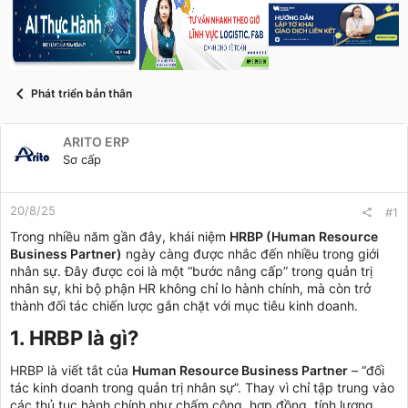
s
i
t
a
r
t
e
Phát triển bản thân
r
ARITO ERP
Sơ cấp
20/8/25
#1
Trong nhiều năm gần đây, khái niệm
HRBP (Human Resource
Business Partner)
ngày càng được nhắc đến nhiều trong giới
nhân sự. Đây được coi là một “bước nâng cấp” trong quản trị
nhân sự, khi bộ phận HR không chỉ lo hành chính, mà còn trở
thành đối tác chiến lược gắn chặt với mục tiêu kinh doanh.
1. HRBP là gì?​
HRBP là viết tắt của
Human Resource Business Partner
– “đối
tác kinh doanh trong quản trị nhân sự”. Thay vì chỉ tập trung vào
các thủ tục hành chính như chấm công, hợp đồng, tính lương,