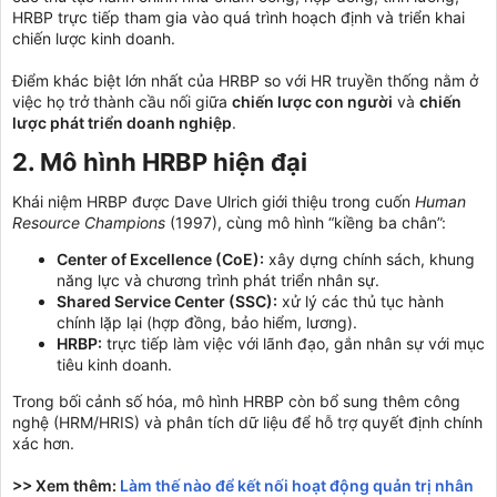
HRBP trực tiếp tham gia vào quá trình hoạch định và triển khai
chiến lược kinh doanh.
Điểm khác biệt lớn nhất của HRBP so với HR truyền thống nằm ở
việc họ trở thành cầu nối giữa
chiến lược con người
và
chiến
lược phát triển doanh nghiệp
.
2. Mô hình HRBP hiện đại​
Khái niệm HRBP được Dave Ulrich giới thiệu trong cuốn
Human
Resource Champions
(1997), cùng mô hình “kiềng ba chân”:
Center of Excellence (CoE):
xây dựng chính sách, khung
năng lực và chương trình phát triển nhân sự.
Shared Service Center (SSC):
xử lý các thủ tục hành
chính lặp lại (hợp đồng, bảo hiểm, lương).
HRBP:
trực tiếp làm việc với lãnh đạo, gắn nhân sự với mục
tiêu kinh doanh.
Trong bối cảnh số hóa, mô hình HRBP còn bổ sung thêm công
nghệ (HRM/HRIS) và phân tích dữ liệu để hỗ trợ quyết định chính
xác hơn.
>> Xem thêm:
Làm thế nào để kết nối hoạt động quản trị nhân