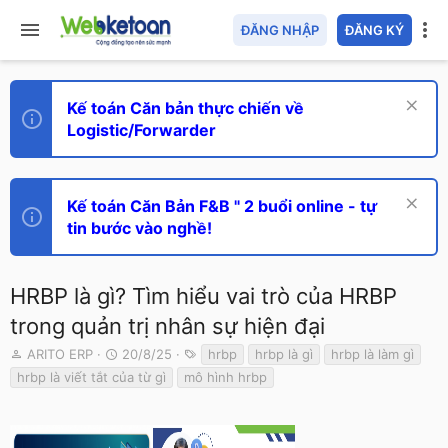
ĐĂNG NHẬP
ĐĂNG KÝ
Kế toán Căn bản thực chiến về
Logistic/Forwarder
Kế toán Căn Bản F&B " 2 buổi online - tự
tin bước vào nghề!
HRBP là gì? Tìm hiểu vai trò của HRBP
trong quản trị nhân sự hiện đại
T
N
T
ARITO ERP
20/8/25
hrbp
hrbp là gì
hrbp là làm gì
h
g
ừ
hrbp là viết tắt của từ gì
mô hình hrbp
r
à
k
e
y
h
a
g
ó
d
ử
a