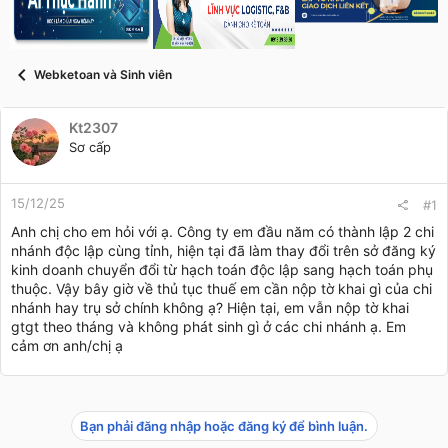
s
i
t
a
r
Webketoan và Sinh viên
t
e
r
Kt2307
Sơ cấp
15/12/25
#1
Anh chị cho em hỏi với ạ. Công ty em đầu năm có thành lập 2 chi
nhánh độc lập cùng tỉnh, hiện tại đã làm thay đổi trên sở đăng ký
kinh doanh chuyển đổi từ hạch toán độc lập sang hạch toán phụ
thuộc. Vậy bây giờ về thủ tục thuế em cần nộp tờ khai gì của chi
nhánh hay trụ sở chính không ạ? Hiện tại, em vẫn nộp tờ khai
gtgt theo tháng và không phát sinh gì ở các chi nhánh ạ. Em
cảm ơn anh/chị ạ
Bạn phải đăng nhập hoặc đăng ký để bình luận.