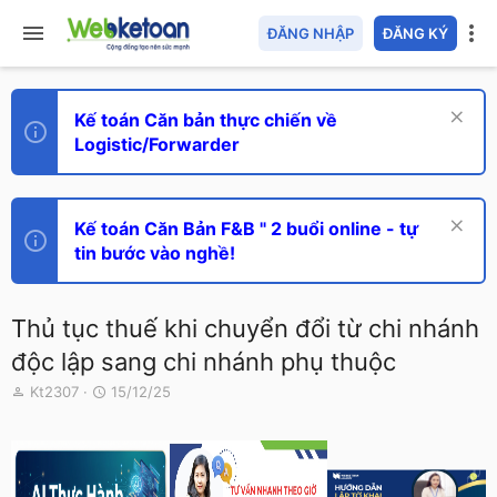
ĐĂNG NHẬP
ĐĂNG KÝ
Kế toán Căn bản thực chiến về
Logistic/Forwarder
Kế toán Căn Bản F&B " 2 buổi online - tự
tin bước vào nghề!
Thủ tục thuế khi chuyển đổi từ chi nhánh
độc lập sang chi nhánh phụ thuộc
T
N
Kt2307
15/12/25
h
g
r
à
e
y
a
g
d
ử