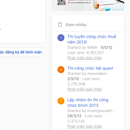
Xem nhiều
-
Thi tuyển công chức thuế
M
năm 2012!
Started by MINA
5/5/12
ặc đăng ký để bình luận.
Lượt xem: 9,367,327
Phát triển bản thân
Thi công chức hải quan!
M
Started by meomalem
2/5/10
Lượt xem:
3,775,008
Phát triển bản thân
Lập nhóm ôn thi công
T
chức bhxh 2013
Started by truongvucanh
29/3/13
Lượt xem:
3,373,135
Phát triển bản thân