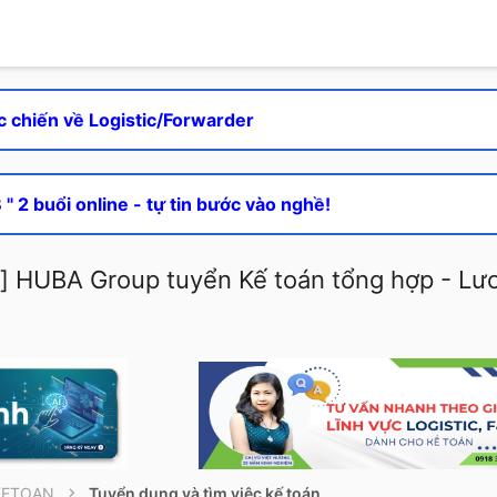
c chiến về Logistic/Forwarder
" 2 buổi online - tự tin bước vào nghề!
] HUBA Group tuyển Kế toán tổng hợp - Lươ
KETOAN
Tuyển dụng và tìm việc kế toán