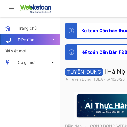
Trang chủ
Kế toán Căn bản thự
Diễn đàn
Bài viết mới
Kế toán Căn Bản F&B 
Có gì mới
[Hà Nội
TUYỂN-DỤNG
Bài viết mới
T
N
Tuyển Dụng HUBA
16/6/26
h
g
Hoạt động mới nhất
r
à
e
y
a
g
d
ử
s
i
t
a
r
Diễn đàn
CỘNG ĐỒNG WEB