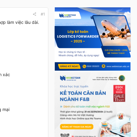
#1
p làm việc lâu dài.
h xác
g mại