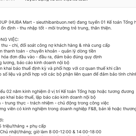
P (HUBA Mart - sieuthibanbuon.net) đang tuyển 01 Kế toán Tổng hợ
ổn định - thu nhập tốt - môi trường trẻ trung, thân thiện.
NG VIỆC:
i thu - chi, đối soát công nợ khách hàng & nhà cung cấp
ện thanh toán - chuyển khoản - quản lý dòng tiền
i hóa đơn đầu vào - đầu ra, đảm bảo đúng quy định
g lương, báo cáo kinh doanh nội bộ
n khai báo thuế định kỳ và phối hợp với cơ quan thuế khi cần
 số liệu và phối hợp với các bộ phận liên quan để đảm bảo tính chín
hiểu 02 năm kinh nghiệm ở vị trí Kế toán Tổng hợp hoặc tương đương
hạo khai báo thuế, lập báo cáo kinh doanh nội bộ
 - trung thực - trách nhiệm - chủ động trong công việc
 ứng viên có kinh nghiệm trong doanh nghiệp F&B, bán lẻ hoặc thươn
I:
5 triệu/tháng + phụ cấp
 Chủ nhật/tháng; giờ làm 8:00-12:00 & 14:00-18:00