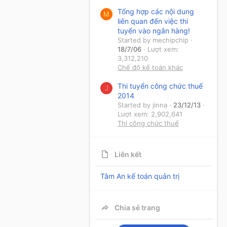
Tổng hợp các nội dung
M
liên quan đến việc thi
tuyển vào ngân hàng!
Started by mechipchip
18/7/06
Lượt xem:
3,312,210
Chế độ kế toán khác
Thi tuyển công chức thuế
J
2014
Started by jinna
23/12/13
Lượt xem: 2,902,641
Thi công chức thuế
Liên kết
Tâm An kế toán quản trị
Chia sẻ trang