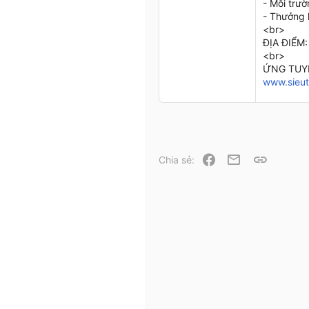
- Môi trườ
- Thưởng 
<br>
ĐỊA ĐIỂM:
<br>
ỨNG TUYỂN
www.sieut
Facebook
Email
Link
Chia sẻ: