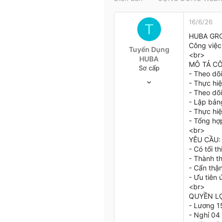
t
e
16/6/26
r
T
HUBA GROU
Công việc 
Tuyển Dụng
<br>
HUBA
MÔ TẢ CÔ
Sơ cấp
- Theo dõ
16/6/26
- Thực hi
0
- Theo dõ
0
- Lập bản
0
- Thực hiệ
- Tổng hợp
36
<br>
YÊU CẦU:
- Có tối t
- Thành t
- Cẩn thận
- Ưu tiên
<br>
QUYỀN LỢ
- Lương 1
- Nghỉ 04