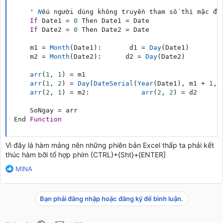
    ' 
N
ếu người dùng không truyền tham số thì mặc đị
If
 Date1 
=
0
 Then Date1 
=
 Date

If
 Date2 
=
0
 Then Date2 
=
 Date

    m1 
=
Month
(
Date1
)
:
       d1 
=
Day
(
Date1
)
    m2 
=
Month
(
Date2
)
:
      d2 
=
Day
(
Date2
)
arr
(
1
,
1
)
=
 m1

arr
(
1
,
2
)
=
Day
(
DateSerial
(
Year
(
Date1
)
,
 m1 
+
1
,
arr
(
2
,
1
)
=
 m2
:
arr
(
2
,
2
)
=
 d2

    SoNgay 
=
 arr

End 
Function
Vì đây là hàm mảng nên những phiên bản Excel thấp ta phải kết
thúc hàm bỡi tổ hợp phím {CTRL}+{Sht}+{ENTER]
R
MINA
e
a
c
Bạn phải đăng nhập hoặc đăng ký để bình luận.
t
i
o