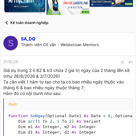
s
i
t
a
r
Kế toán doanh nghiệp
t
e
r
SA_DQ
S
Thành viên Cố vấn - Webketoan Mentors
21/6/26
#1
Giả dụ trong 2 ô B2 & b3 chứa 2 giá trị ngày của 2 tháng liền kề
(như 28/6/2026 & 2/7/2026)
Ta cần viết 1 hàm tự tạo cho ta có bao nhiêu ngày thuộc vào
tháng 6 & bao nhiêu ngày thuộc tháng 7;
Hàm đó có nội dunh như sau:
PHP:
Function
SoNgay
(
Optional Date1 
As
 Date 
=
0
,
 Optional
    Dim 
arr
(
1
 To 
2
,
1
 To 
2
)
As
 Variant

    Dim m1 
As
 Integer
,
 m2 
As
 Integer

    Dim d1 
As
 Integer
,
 d2 
As
 Integer
