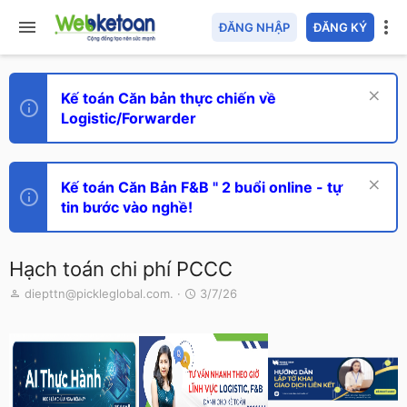
ĐĂNG NHẬP
ĐĂNG KÝ
Kế toán Căn bản thực chiến về
Logistic/Forwarder
Kế toán Căn Bản F&B " 2 buổi online - tự
tin bước vào nghề!
Hạch toán chi phí PCCC
T
N
diepttn@pickleglobal.com.
3/7/26
h
g
r
à
e
y
a
g
d
ử
s
i