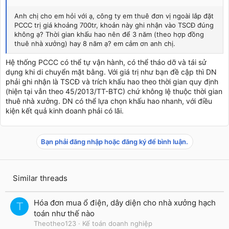
Anh chị cho em hỏi với ạ, công ty em thuê đơn vị ngoài lắp đặt
PCCC trị giá khoảng 700tr, khoản này ghi nhận vào TSCĐ đúng
không ạ? Thời gian khấu hao nên để 3 năm (theo hợp đồng
thuê nhà xưởng) hay 8 năm ạ? em cảm ơn anh chị.
Hệ thống PCCC có thể tự vận hành, có thể tháo dỡ và tái sử
dụng khi di chuyển mặt bằng. Với giá trị như bạn đề cập thì DN
phải ghi nhận là TSCĐ và trích khấu hao theo thời gian quy định
(hiện tại vẫn theo 45/2013/TT-BTC) chứ không lệ thuộc thời gian
thuê nhà xưởng. DN có thể lựa chọn khấu hao nhanh, với điều
kiện kết quả kinh doanh phải có lãi.
Bạn phải đăng nhập hoặc đăng ký để bình luận.
Similar threads
Hóa đơn mua ổ điện, dây diện cho nhà xưởng hạch
T
toán như thế nào
Theotheo123
Kế toán doanh nghiệp