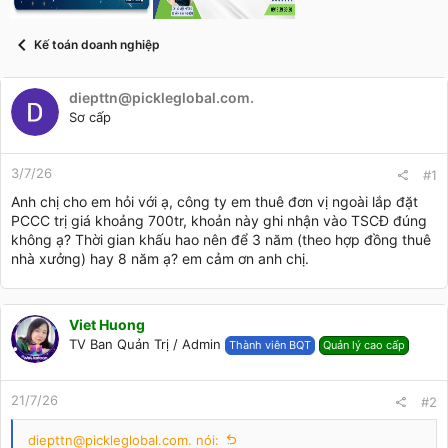
t
a
r
Kế toán doanh nghiệp
t
e
r
diepttn@pickleglobal.com.
Sơ cấp
3/7/26
#1
Anh chị cho em hỏi với ạ, công ty em thuê đơn vị ngoài lắp đặt
PCCC trị giá khoảng 700tr, khoản này ghi nhận vào TSCĐ đúng
không ạ? Thời gian khấu hao nên để 3 năm (theo hợp đồng thuê
nhà xưởng) hay 8 năm ạ? em cảm ơn anh chị.
Viet Huong
TV Ban Quản Trị / Admin
Thành viên BQT
Quản lý cao cấp
21/7/26
#2
diepttn@pickleglobal.com. nói: