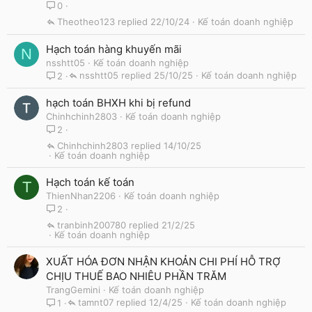
0
Theotheo123
22/10/24
Kế toán doanh nghiệp
Hạch toán hàng khuyến mãi
N
nsshtt05
Kế toán doanh nghiệp
nsshtt05
25/10/25
Kế toán doanh nghiệp
2
hạch toán BHXH khi bị refund
Chinhchinh2803
Kế toán doanh nghiệp
2
Chinhchinh2803
14/10/25
Kế toán doanh nghiệp
Hạch toán kế toán
T
ThienNhan2206
Kế toán doanh nghiệp
2
tranbinh200780
21/2/25
Kế toán doanh nghiệp
XUẤT HÓA ĐƠN NHẬN KHOẢN CHI PHÍ HỖ TRỢ
CHỊU THUẾ BAO NHIÊU PHẦN TRĂM
TrangGemini
Kế toán doanh nghiệp
tamnt07
12/4/25
Kế toán doanh nghiệp
1