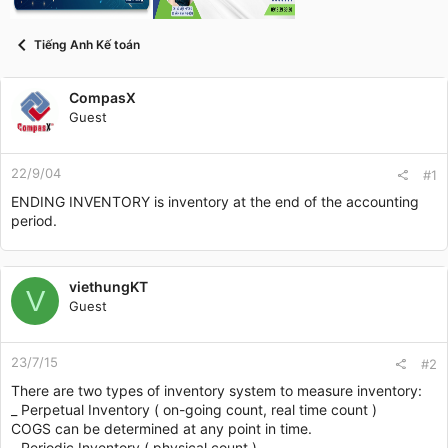
t
a
r
Tiếng Anh Kế toán
t
e
r
CompasX
Guest
22/9/04
#1
ENDING INVENTORY is inventory at the end of the accounting
period.
viethungKT
V
Guest
23/7/15
#2
There are two types of inventory system to measure inventory:
_ Perpetual Inventory ( on-going count, real time count )
COGS can be determined at any point in time.
_ Periodic Inventory ( physical count )