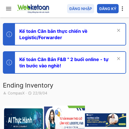
ĐĂNG NHẬP
ĐĂNG KÝ
Kế toán Căn bản thực chiến về
Logistic/Forwarder
Kế toán Căn Bản F&B " 2 buổi online - tự
tin bước vào nghề!
Ending Inventory
T
N
CompasX
22/9/04
h
g
r
à
e
y
a
g
d
ử
s
i