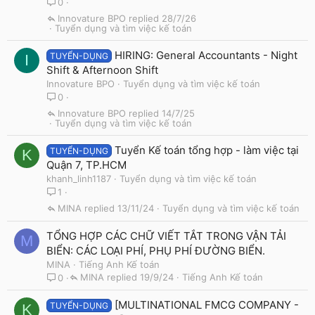
0
Innovature BPO
28/7/26
Tuyển dụng và tìm việc kế toán
HIRING: General Accountants - Night
TUYỂN-DỤNG
I
Shift & Afternoon Shift
Innovature BPO
Tuyển dụng và tìm việc kế toán
0
Innovature BPO
14/7/25
Tuyển dụng và tìm việc kế toán
Tuyển Kế toán tổng hợp - làm việc tại
TUYỂN-DỤNG
K
Quận 7, TP.HCM
khanh_linh1187
Tuyển dụng và tìm việc kế toán
1
MINA
13/11/24
Tuyển dụng và tìm việc kế toán
TỔNG HỢP CÁC CHỮ VIẾT TẮT TRONG VẬN TẢI
M
BIỂN: CÁC LOẠI PHÍ, PHỤ PHÍ ĐƯỜNG BIỂN.
MINA
Tiếng Anh Kế toán
MINA
19/9/24
Tiếng Anh Kế toán
0
[MULTINATIONAL FMCG COMPANY -
TUYỂN-DỤNG
K