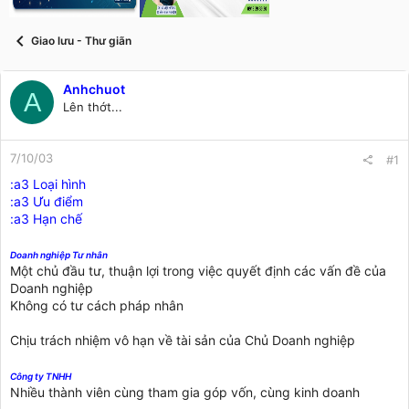
t
a
r
Giao lưu - Thư giãn
t
e
r
Anhchuot
A
Lên thớt...
7/10/03
#1
:a3 Loại hình
:a3 Ưu điểm
:a3 Hạn chế
Doanh nghiệp Tư nhân
Một chủ đầu tư, thuận lợi trong việc quyết định các vấn đề của
Doanh nghiệp
Không có tư cách pháp nhân
Chịu trách nhiệm vô hạn về tài sản của Chủ Doanh nghiệp
Công ty TNHH
Nhiều thành viên cùng tham gia góp vốn, cùng kinh doanh