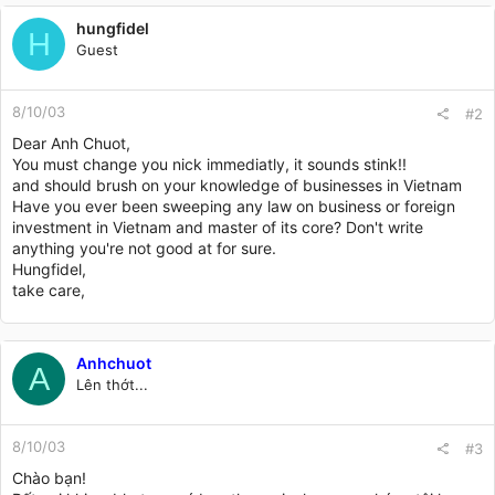
hungfidel
H
Guest
8/10/03
#2
Dear Anh Chuot,
You must change you nick immediatly, it sounds stink!!
and should brush on your knowledge of businesses in Vietnam
Have you ever been sweeping any law on business or foreign
investment in Vietnam and master of its core? Don't write
anything you're not good at for sure.
Hungfidel,
take care,
Anhchuot
A
Lên thớt...
8/10/03
#3
Chào bạn!