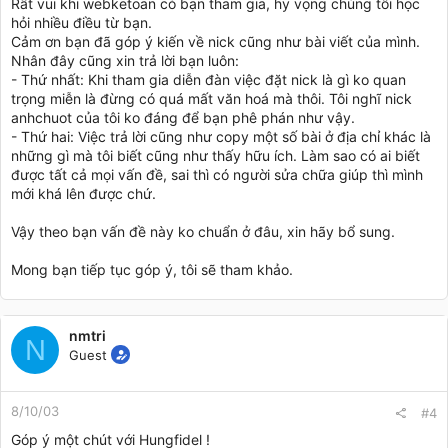
Rất vui khi webketoan có bạn tham gia, hy vọng chúng tôi học
hỏi nhiều điều từ bạn.
Cảm ơn bạn đã góp ý kiến về nick cũng như bài viết của mình.
Nhân đây cũng xin trả lời bạn luôn:
- Thứ nhất: Khi tham gia diễn đàn việc đặt nick là gì ko quan
trọng miễn là đừng có quá mất văn hoá mà thôi. Tôi nghĩ nick
anhchuot của tôi ko đáng để bạn phê phán như vậy.
- Thứ hai: Việc trả lời cũng như copy một số bài ở địa chỉ khác là
những gì mà tôi biết cũng như thấy hữu ích. Làm sao có ai biết
được tất cả mọi vấn đề, sai thì có người sửa chữa giúp thì mình
mới khá lên được chứ.
Vậy theo bạn vấn đề này ko chuẩn ở đâu, xin hãy bổ sung.
Mong bạn tiếp tục góp ý, tôi sẽ tham khảo.
nmtri
N
Guest
8/10/03
#4
Góp ý một chút với Hungfidel !