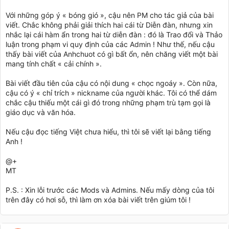
Với những góp ý « bóng gió », cậu nên PM cho tác giả của bài
viết. Chắc không phải giải thích hai cái từ Diễn đàn, nhưng xin
nhắc lại cái hàm ẩn trong hai từ diễn đàn : đó là Trao đổi và Thảo
luận trong phạm vi quy định của các Admin ! Như thế, nếu cậu
thấy bài viết của Anhchuot có gì bất ổn, nên chăng viết một bài
mang tính chất « cải chính ».
Bài viết đầu tiên của cậu có nội dung « chọc ngoáy ». Còn nữa,
cậu có ý « chỉ trích » nickname của người khác. Tôi có thể dám
chắc cậu thiếu một cái gì đó trong những phạm trù tạm gọi là
giáo dục và văn hóa.
Nếu cậu đọc tiếng Việt chưa hiểu, thì tôi sẽ viết lại bằng tiếng
Anh !
@+
MT
P.S. : Xin lỗi trước các Mods và Admins. Nếu mấy dòng của tôi
trên đây có hơi sỗ, thì làm ơn xóa bài viết trên giúm tôi !