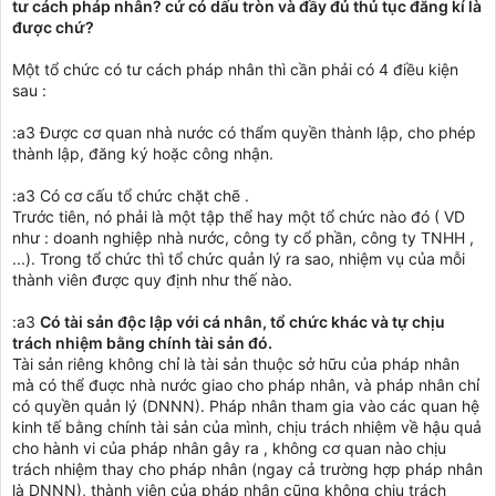
tư cách pháp nhân? cứ có dấu tròn và đầy đủ thủ tục đăng kí là
được chứ?
Một tổ chức có tư cách pháp nhân thì cần phải có 4 điều kiện
sau :
:a3 Được cơ quan nhà nước có thẩm quyền thành lập, cho phép
thành lập, đăng ký hoặc công nhận.
:a3 Có cơ cấu tổ chức chặt chẽ .
Trước tiên, nó phải là một tập thể hay một tổ chức nào đó ( VD
như : doanh nghiệp nhà nước, công ty cổ phần, công ty TNHH ,
...). Trong tổ chức thì tổ chức quản lý ra sao, nhiệm vụ của mỗi
thành viên được quy định như thế nào.
:a3
Có tài sản độc lập với cá nhân, tổ chức khác và tự chịu
trách nhiệm bằng chính tài sản đó.
Tài sản riêng không chỉ là tài sản thuộc sở hữu của pháp nhân
mà có thể đuợc nhà nước giao cho pháp nhân, và pháp nhân chỉ
có quyền quản lý (DNNN). Pháp nhân tham gia vào các quan hệ
kinh tế bằng chính tài sản của mình, chịu trách nhiệm về hậu quả
cho hành vi của pháp nhân gây ra , không cơ quan nào chịu
trách nhiệm thay cho pháp nhân (ngay cả trường hợp pháp nhân
là DNNN), thành viên của pháp nhân cũng không chịu trách