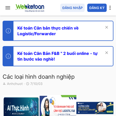
ĐĂNG NHẬP
ĐĂNG KÝ
Kế toán Căn bản thực chiến về
Logistic/Forwarder
Kế toán Căn Bản F&B " 2 buổi online - tự
tin bước vào nghề!
Các loại hình doanh nghiệp
T
N
Anhchuot
7/10/03
h
g
r
à
e
y
a
g
d
ử
s
i