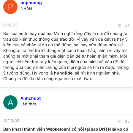
pnphuong
P
NHẪN
9/10/03
#5
Bài của nmtri hay quá ha! Mình nghĩ rằng đây là nơi để chúng ta
trau dồi kiến thức thông qua trao đồi, vì vậy vấn đề đặt ra hay ý
kiến của cá nhân ai đó có thể đúng, sai hay nửa đúng nửa sai.
Không ai có thể trả lời đúng một cách hoàn hảo, chính vì vậy mà
chúng ta mới phải tham gia diễn đàn để tự hoàn thiện mình. Mỗi
người chỉ nên đưa ra ý kiến quan, điểm của mình về vấn đề đó,
thông qua các ý kiến chung của mọi người sẽ tìm ra được những
ý tưởng đúng. Hy vọng là
hungfidel
sẽ rút kinh nghiệm nhé.
Chúng ta đều là dân cùng ngành cả mà! :two:
Anhchuot
A
Lên thớt...
13/10/03
#6
Bạn Phat (thành viên Webketoan) có hỏi tại sao DNTN lại ko có