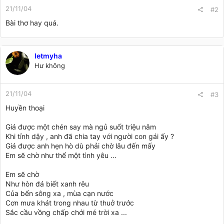
21/11/04
#2
Bài thơ hay quá.
letmyha
Hư không
21/11/04
#3
Huyền thoại
Giá được một chén say mà ngủ suốt triệu năm
Khi tỉnh dậy , anh đã chia tay với người con gái ấy ?
Giá được anh hẹn hò dù phải chờ lâu đến mấy
Em sẽ chờ như thể một tình yêu ...
Em sẽ chờ
Như hòn đá biết xanh rêu
Của bến sông xa , mùa cạn nước
Cơn mưa khát trong nhau từ thuở trước
Sắc cầu vồng chấp chới mé trời xa ...