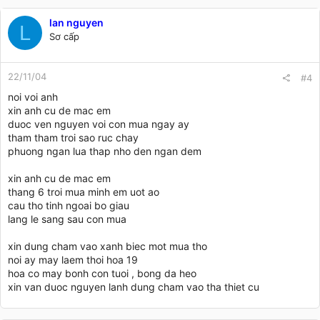
lan nguyen
L
Sơ cấp
22/11/04
#4
noi voi anh
xin anh cu de mac em
duoc ven nguyen voi con mua ngay ay
tham tham troi sao ruc chay
phuong ngan lua thap nho den ngan dem
xin anh cu de mac em
thang 6 troi mua minh em uot ao
cau tho tinh ngoai bo giau
lang le sang sau con mua
xin dung cham vao xanh biec mot mua tho
noi ay may laem thoi hoa 19
hoa co may bonh con tuoi , bong da heo
xin van duoc nguyen lanh dung cham vao tha thiet cu