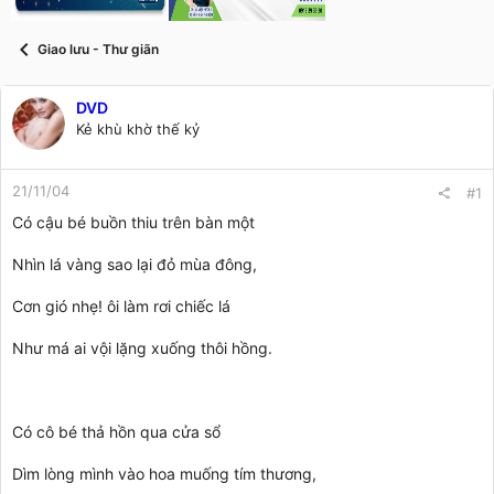
t
a
r
Giao lưu - Thư giãn
t
e
r
DVD
Kẻ khù khờ thế kỷ
21/11/04
#1
Có cậu bé buồn thiu trên bàn một
Nhìn lá vàng sao lại đỏ mùa đông,
Cơn gió nhẹ! ôi làm rơi chiếc lá
Như má ai vội lặng xuống thôi hồng.
Có cô bé thả hồn qua cửa sổ
Dìm lòng mình vào hoa muống tím thương,