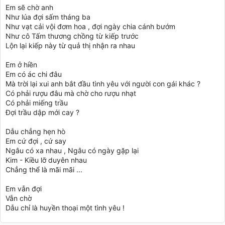
Em sẽ chờ anh
Như lúa đợi sấm tháng ba
Như vạt cải vội đơm hoa , đợi ngày chia cánh bướm
Như cô Tấm thương chồng từ kiếp trước
Lộn lại kiếp này từ quả thị nhận ra nhau
Em ở hiền
Em có ác chi đâu
Mà trời lại xui anh bắt đầu tình yêu với người con gái khác ?
Có phải rượu đâu mà chờ cho rượu nhạt
Có phải miếng trầu
Đợi trầu dập mới cay ?
Dẫu chẳng hẹn hò
Em cứ đợi , cứ say
Ngâu có xa nhau , Ngâu có ngày gặp lại
Kim - Kiều lỡ duyên nhau
Chẳng thể là mãi mãi ...
Em vẫn đợi
Vẫn chờ
Dẫu chỉ là huyền thoại một tình yêu !