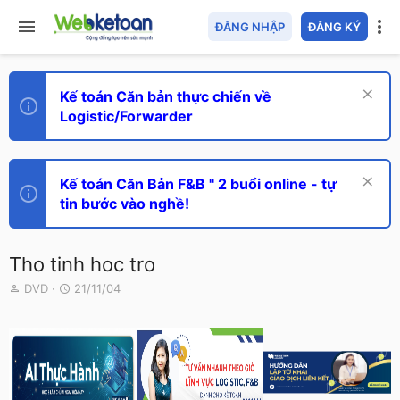
ĐĂNG NHẬP
ĐĂNG KÝ
Kế toán Căn bản thực chiến về
Logistic/Forwarder
Kế toán Căn Bản F&B " 2 buổi online - tự
tin bước vào nghề!
Tho tinh hoc tro
T
N
DVD
21/11/04
h
g
r
à
e
y
a
g
d
ử
s
i