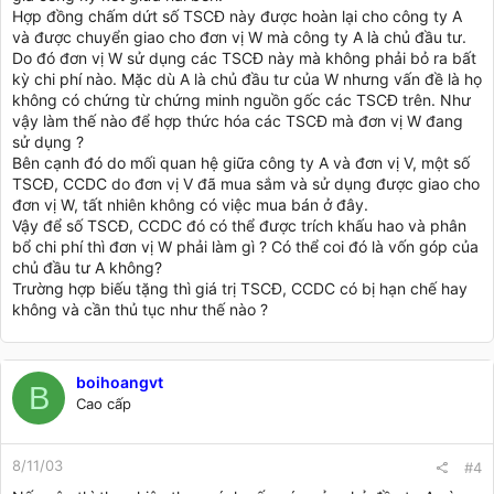
Hợp đồng chấm dứt số TSCĐ này được hoàn lại cho công ty A
và được chuyển giao cho đơn vị W mà công ty A là chủ đầu tư.
Do đó đơn vị W sử dụng các TSCĐ này mà không phải bỏ ra bất
kỳ chi phí nào. Mặc dù A là chủ đầu tư của W nhưng vấn đề là họ
không có chứng từ chứng minh nguồn gốc các TSCĐ trên. Như
vậy làm thế nào để hợp thức hóa các TSCĐ mà đơn vị W đang
sử dụng ?
Bên cạnh đó do mối quan hệ giữa công ty A và đơn vị V, một số
TSCĐ, CCDC do đơn vị V đã mua sắm và sử dụng được giao cho
đơn vị W, tất nhiên không có việc mua bán ở đây.
Vậy để số TSCĐ, CCDC đó có thể được trích khấu hao và phân
bổ chi phí thì đơn vị W phải làm gì ? Có thể coi đó là vốn góp của
chủ đầu tư A không?
Trường hợp biếu tặng thì giá trị TSCĐ, CCDC có bị hạn chế hay
không và cần thủ tục như thế nào ?
boihoangvt
B
Cao cấp
8/11/03
#4