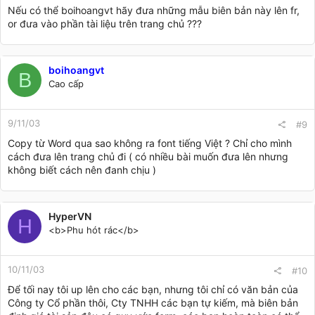
Nếu có thể boihoangvt hãy đưa những mẫu biên bản này lên fr,
or đưa vào phần tài liệu trên trang chủ ???
boihoangvt
B
Cao cấp
9/11/03
#9
Copy từ Word qua sao không ra font tiếng Việt ? Chỉ cho mình
cách đưa lên trang chủ đi ( có nhiều bài muốn đưa lên nhưng
không biết cách nên đanh chịu )
HyperVN
H
<b>Phu hót rác</b>
10/11/03
#10
Để tối nay tôi up lên cho các bạn, nhưng tôi chỉ có văn bản của
Công ty Cổ phần thôi, Cty TNHH các bạn tự kiếm, mà biên bản