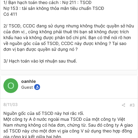
1/ Bạn hạch toán theo cách : Nợ 211 : TSCĐ
Nợ 153 : tài sản không thỏa mãn tiêu chuẩn TSCĐ
Có 411
2/ TSCĐ, CCDC đang sử dụng nhưng không thuộc quyền sở hữu
của đơn vị , cũng không phải thuê thì bạn sẽ không được trích
khấu hao và không được phân bổ chi phí. Bạn có thể nói rõ hơn
về nguồn gôc của số TSCĐ, CCDC này được không ? Tại sao
đơn vị bạn được quyền sử dụng nó ?
3/ Hạch toán vào lợi nhuận sau thuế.
oanhle
O
Guest
8/11/03
#3
Nguồn gốc của số TSCĐ này hơi rắc rối.
Một công ty A ở nước ngoài mua TSCĐ của một công ty Việt
Nam nhưng không có hóa đơn, chứng từ. Sau đó công ty A giao
số TSCĐ này cho một đơn vị gia công V sử dụng theo hợp đồng
gia công ký kết giữa hai bên.