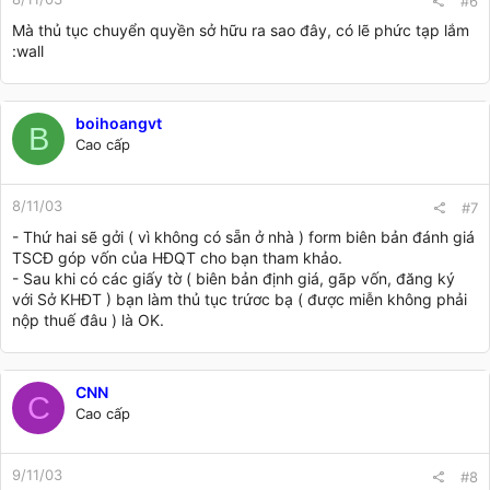
#6
Mà thủ tục chuyển quyền sở hữu ra sao đây, có lẽ phức tạp lắm
:wall
boihoangvt
B
Cao cấp
8/11/03
#7
- Thứ hai sẽ gởi ( vì không có sẵn ở nhà )­ form biên bản đánh giá
TSCĐ góp vốn của HĐQT cho bạn tham khảo.
- Sau khi có các giấy tờ ( biên bản định giá, gãp vốn, đăng ký
với Sở KHĐT ) bạn làm thủ tục trứơc bạ ( được miễn không phải
nộp thuế đâu ) là OK.
CNN
C
Cao cấp
9/11/03
#8