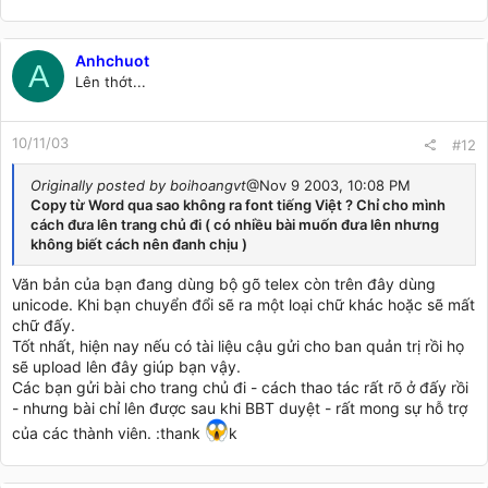
Anhchuot
A
Lên thớt...
10/11/03
#12
Originally posted by boihoangvt
@Nov 9 2003, 10:08 PM
Copy từ Word qua sao không ra font tiếng Việt ? Chỉ cho mình
cách đưa lên trang chủ đi ( có nhiều bài muốn đưa lên nhưng
không biết cách nên đanh chịu )
Văn bản của bạn đang dùng bộ gõ telex còn trên đây dùng
unicode. Khi bạn chuyển đổi sẽ ra một loại chữ khác hoặc sẽ mất
chữ đấy.
Tốt nhất, hiện nay nếu có tài liệu cậu gửi cho ban quản trị rồi họ
sẽ upload lên đây giúp bạn vậy.
Các bạn gửi bài cho trang chủ đi - cách thao tác rất rõ ở đấy rồi
- nhưng bài chỉ lên được sau khi BBT duyệt - rất mong sự hỗ trợ
của các thành viên. :thank
k