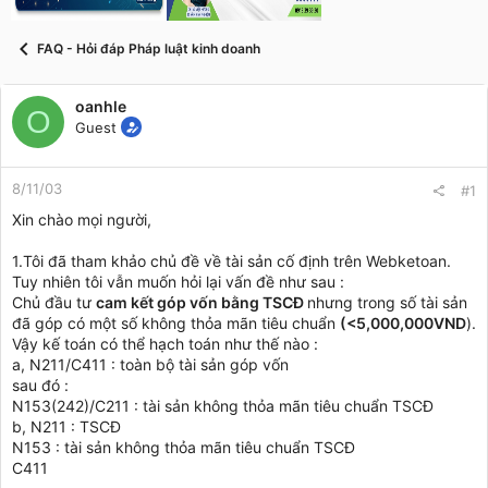
t
a
r
FAQ - Hỏi đáp Pháp luật kinh doanh
t
e
r
oanhle
O
Guest
8/11/03
#1
Xin chào mọi người,
1.Tôi đã tham khảo chủ đề về tài sản cố định trên Webketoan.
Tuy nhiên tôi vẫn muốn hỏi lại vấn đề như sau :
Chủ đầu tư
cam kết góp vốn bằng TSCĐ
nhưng trong số tài sản
đã góp có một số không thỏa mãn tiêu chuẩn
(<5,000,000VND
).
Vậy kế toán có thể hạch toán như thế nào :
a, N211/C411 : toàn bộ tài sản góp vốn
sau đó :
N153(242)/C211 : tài sản không thỏa mãn tiêu chuẩn TSCĐ
b, N211 : TSCĐ
N153 : tài sản không thỏa mãn tiêu chuẩn TSCĐ
C411