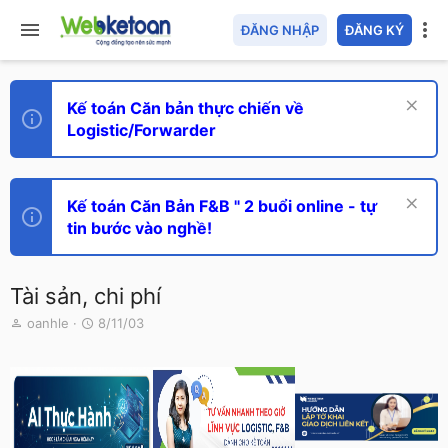
ĐĂNG NHẬP
ĐĂNG KÝ
Kế toán Căn bản thực chiến về
Logistic/Forwarder
Kế toán Căn Bản F&B " 2 buổi online - tự
tin bước vào nghề!
Tài sản, chi phí
T
N
oanhle
8/11/03
h
g
r
à
e
y
a
g
d
ử
s
i