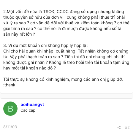
2.Một vấn đề nữa là TSCĐ, CCDC đang sử dụng nhưng không
thuộc quyền sở hữu của đơn vị , cũng không phải thuê thì phải
xử lý ra sao ? có vấn đề đối với thuế và kiểm toán không ? có thể
giải trình ra sao ? có thể nói là đi mượn được không nếu số tài
sản này rất lớn ?
3. Ví dụ một khoản chi không hợp lý hợp lệ :
Chi cho hải quan khi nhập, xuất hàng. Tất nhiên không có chứng
từ. Vậy phải hạch toán ra sao ? Tiền thì đã chi nhưng chi phi thì
không được ghi nhận ? Không lẽ treo hoài trên tài khoản tạm ứng
hay một tài khoản nào đó ?
Tôi thực sự không có kinh nghiệm, mong các anh chị giúp đỡ.
:thank
boihoangvt
B
Cao cấp
8/11/03
#2