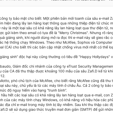
công ty bảo mật cho biết: Một phiên bản mới toanh của sâu e-mail Z
ểm hiện đang lây lan hàng loạt thông qua những thiệp điện tử chúc 
 này là một loại sâu có khả năng lây lan hàng loạt qua thư điện tử, 
ược gửi kèm theo email có tựa đề là "Merry Christmas". Nhưng rõ ràn
uà giáng sinh, khi người dùng mở ra đọc thì e-mail này sẽ gieo rắc 
ác hệ thống chạy Windows. Theo như McAfee, Sophos và Computer 
nal (CA) cho biết thì các bản cập nhật chống virus mới nhất có thể lo
giáng sinh” độc hại này cũng thường có tiêu đề "Happy Hollydays" và
ibaudo, Giám đốc chi nhánh của công ty eTrust Security Management
u của CA đã thu thập đuợc khoảng 100 mẫu của sâu Zafi.D kể từ khi
-12.
ullotto, phó chủ tịch của McAfee, cho biết rằng McAfee cũng đã th
oại sâu này, chủ yếu là từ các máy tính ở châu Âu. Cả 2 công ty bảo
 mức độ nguy hiểm vào hạng “trunh bình”.
hầu hết các loại sâu có khả năng lây lan hàng loạt qua e-mail, con Za
ình của các máy tính chạy Windows, có khả năng vô hiệu hóa các p
ác địa chỉ e-mail trong máy tính bị lây nhiễm. Sau khi thu thập các đ
 Zafi.D sẽ sử dụng giao thức truyền mail đơn giản (SMTP) để gửi nhữ