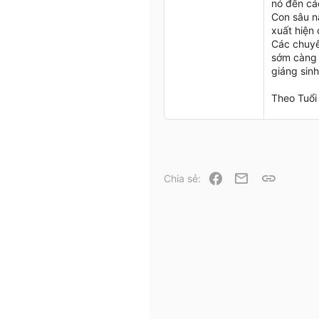
nó đến các
Con sâu nà
xuất hiện 
Các chuyê
sớm càng t
giáng sin
Theo Tuổi
Facebook
Email
Link
Chia sẻ: