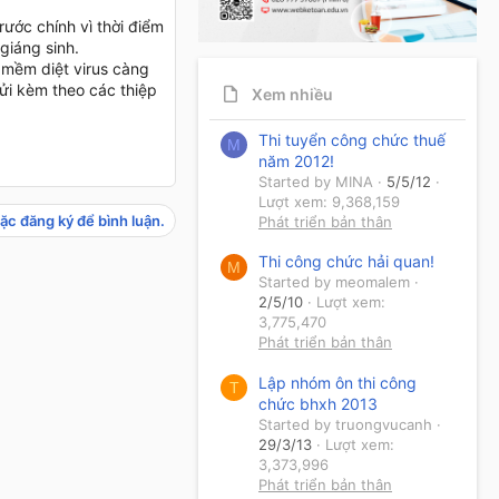
ước chính vì thời điểm
giáng sinh.
 mềm diệt virus càng
gửi kèm theo các thiệp
Xem nhiều
Thi tuyển công chức thuế
M
năm 2012!
Started by MINA
5/5/12
Lượt xem: 9,368,159
ặc đăng ký để bình luận.
Phát triển bản thân
Thi công chức hải quan!
M
Started by meomalem
2/5/10
Lượt xem:
3,775,470
Phát triển bản thân
Lập nhóm ôn thi công
T
chức bhxh 2013
Started by truongvucanh
29/3/13
Lượt xem:
3,373,996
Phát triển bản thân