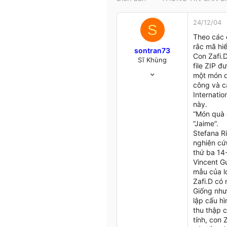
t
e
24/12/04
r
S
Theo các 
rắc mã hi
sontran73
Con Zafi.D
Sĩ Khùng
file ZIP đ
6/7/04
một món q
98
công và c
0
Internatio
6
này.
“Món quà 
Hà Nội &.....
“Jaime”.
Stefana R
nghiên cứ
thứ ba 14
Vincent G
mẫu của l
Zafi.D có
Giống như 
lập cấu h
thu thập c
tính, con