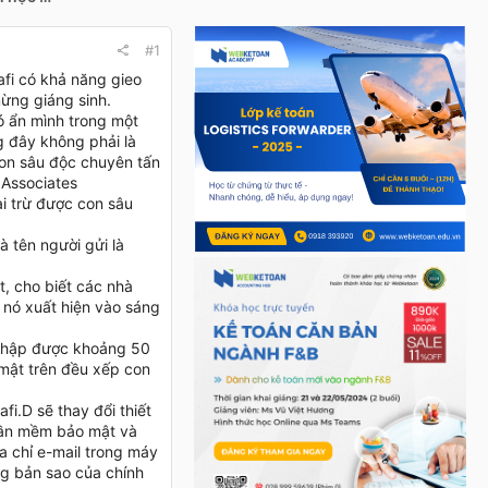
#1
afi có khả năng gieo
mừng giáng sinh.
nó ẩn mình trong một
g đây không phải là
con sâu độc chuyên tấn
Associates
ại trừ được con sâu
 tên người gửi là
, cho biết các nhà
 nó xuất hiện vào sáng
u thập được khoảng 50
 mật trên đều xếp con
fi.D sẽ thay đổi thiết
hần mềm bảo mật và
ịa chỉ e-mail trong máy
ng bản sao của chính