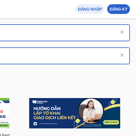
ĐĂNG NHẬP
ĐĂNG KÝ
Tech Hub: AI - An toàn thông tin - Tin học quản lý