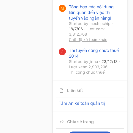
Tổng hợp các nội dung
M
liên quan đến việc thi
tuyển vào ngân hàng!
Started by mechipchip
18/7/06
Lượt xem:
3,312,708
Chế độ kế toán khác
Thi tuyển công chức thuế
J
2014
Started by jinna
23/12/13
Lượt xem: 2,903,206
Thi công chức thuế
Liên kết
Tâm An kế toán quản trị
Chia sẻ trang