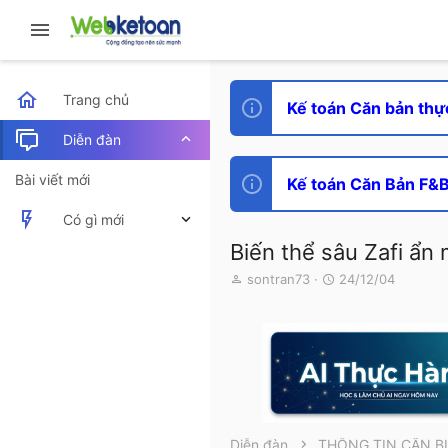
Trang chủ
Kế toán Căn bản thự
Diễn đàn
Bài viết mới
Kế toán Căn Bản F&B 
Có gì mới
Biến thể sâu Zafi ẩn 
Bài viết mới
T
N
sontran73
24/12/04
h
g
Hoạt động mới nhất
r
à
e
y
a
g
d
ử
s
i
t
a
r
Diễn đàn