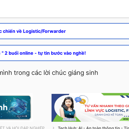
c chiến về Logistic/Forwarder
" 2 buổi online - tự tin bước vào nghề!
mình trong các lời chúc giáng sinh
THÔNG TIN CẦN BIẾT VÀ HỎI ĐÁP NGHIỆP VỤ