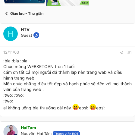
t
a
r
Giao lưu - Thư giãn
t
e
r
HTV
H
Guest
12/11/03
#1
:bia :bia :bia
Chúc mừng WEBKETOAN tròn 1 tuổi
cám ơn tất cả mọi người đã thành lập nên trang web và điều
hành trang web.
Mến chúc những điều tốt đẹp và hạnh phúc sẽ đến với mọi thành
viên của trang web .
:two: :two:
:two:
ai không uống bia thì uống cái này
epsi:
epsi:
HaiTam
Nguyễn Hải Tâm
Thành viên BQT