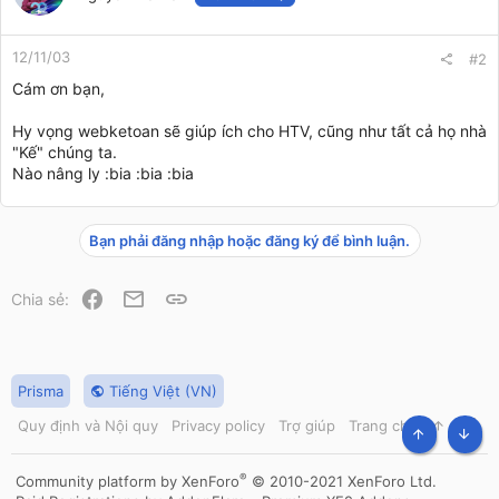
12/11/03
#2
Cám ơn bạn,
Hy vọng webketoan sẽ giúp ích cho HTV, cũng như tất cả họ nhà
"Kế" chúng ta.
Nào nâng ly :bia :bia :bia
Bạn phải đăng nhập hoặc đăng ký để bình luận.
Facebook
Email
Link
Chia sẻ:
Prisma
Tiếng Việt (VN)
Quy định và Nội quy
Privacy policy
Trợ giúp
Trang chủ
R
S
TOP
BOT
S
®
Community platform by XenForo
© 2010-2021 XenForo Ltd.