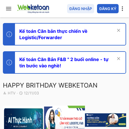
ĐĂNG NHẬP
ĐĂNG KÝ
Kế toán Căn bản thực chiến về
Logistic/Forwarder
Kế toán Căn Bản F&B " 2 buổi online - tự
tin bước vào nghề!
HAPPY BRITHDAY WEBKETOAN
T
N
HTV
12/11/03
h
g
r
à
e
y
a
g
d
ử
s
i