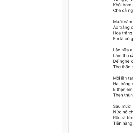
Khói bom c
Che cả ng
Mười năm 
Áo trắng đ
Hoa trắng 
Em là cô g
Lần nữa a
Làm thơ s
Để nghe k
Thơ thẩn 
Mỗi lần t
Hai bóng c
E thẹn em
Thẹn thùn
Sau mười 
Nức nở ch
Rộn rã từ
Tiễn nàng