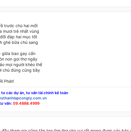
ề trước chú hai mốt
a mươi trẻ nhất vùng
đối đáp hai mục tốt
nh ghé bữa chú sang
c giữa bao gay cấn
òn non gọi thơ ngây
ảo mọi người khéo thế
i chú đúng cùng bầy
Rì Phét!
 tư các dự án, tư vấn tài chính kế toán
uthanhlapcongty.com.vn
tư vấn:
09.4888.4999
ắt đầu tham gia cũng tập tọe làm thơ cho vui.rất mong được các bác 