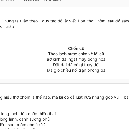
! Chúng ta tuân theo 1 quy tắc đó là: viết 1 bài thơ Chôm, sau đó sán
y.....nào
Chốn cũ
Theo lạch nước chim về lối cũ
Bờ kinh dài ngát mấy bông hoa
Đất đai đã có gì thay đổi
Mà gió chiều nổi trận phong ba​
 hiểu thơ chôm là thế nào, mà lại có cả luật nữa nhưng góp vui 1 bà
dòng, anh đến chốn thiên thai​
long lanh, cành sương phủ​
ên, sao buồm còn ủ rũ ?​