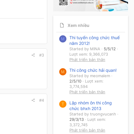
Xem nhiều
Thi tuyển công chức thuế
M
năm 2012!
Started by MINA
5/5/12
Lượt xem: 9,366,073
#3
Phát triển bản thân
Thi công chức hải quan!
M
Started by meomalem
2/5/10
Lượt xem:
3,774,594
Phát triển bản thân
#4
Lập nhóm ôn thi công
T
chức bhxh 2013
Started by truongvucanh
29/3/13
Lượt xem:
3,372,745
Phát triển bản thân