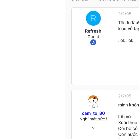
t
e
2/2/05
r
R
Tôi đi đầu
loại: Vỗ ta
Refresh
Guest
:lol: :lol:
2/2/05
mình không
cam_to_80
Lối cũ
Nghỉ mất sức !
Xuôi theo 
31/3/04
Đôi bờ cỏ 
588
Con nước l
7