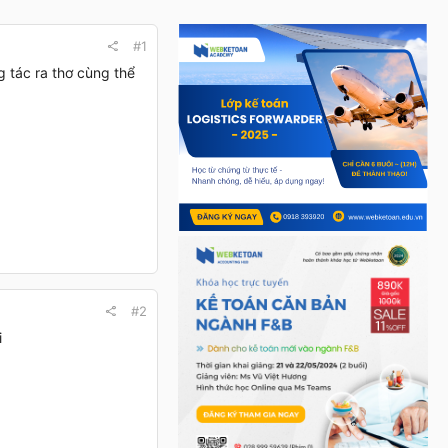
#1
g tác ra thơ cùng thể
#2
i