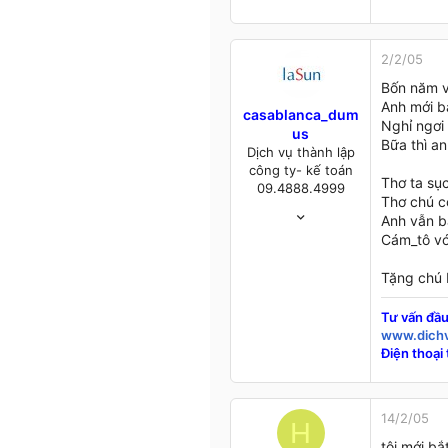
2/2/05
Bốn năm v
Anh mới b
casablanca_dum
Nghỉ ngơi 
us
Bữa thì a
Dịch vụ thành lập
công ty- kế toán
Thơ ta sụ
09.4888.4999
Thơ chú c
22/2/04
Anh vẫn b
352
Cám_tô vớ
6
18
Tặng chú 
Chỉ là nơi đất ở!
Tư vấn đầu
dichvuthanhlapcongty.com.vn
www.dichv
Điện thoại 
14/2/05
H
tôi mới b