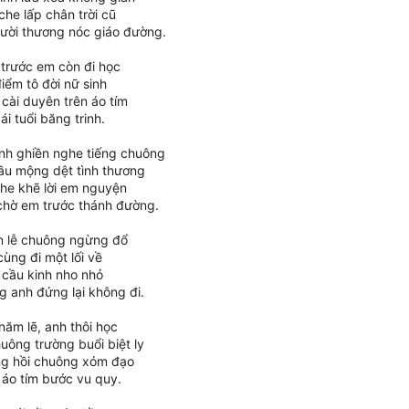
he lấp chân trời cũ
ười thương nóc giáo đường.
trước em còn đi học
iểm tô đời nữ sinh
cài duyên trên áo tím
ái tuổi băng trinh.
nh ghiền nghe tiếng chuông
ầu mộng dệt tình thương
he khẽ lời em nguyện
chờ em trước thánh đường.
an lễ chuông ngừng đổ
ùng đi một lối về
 cầu kinh nho nhỏ
g anh đứng lại không đi.
năm lẽ, anh thôi học
uông trường buổi biệt ly
ng hồi chuông xóm đạo
 áo tím bước vu quy.