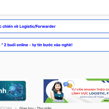
c chiến về Logistic/Forwarder
" 2 buổi online - tự tin bước vào nghề!
KETOAN
Giao lưu - Thư giãn