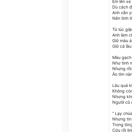
Em lên xe
Dù cách 
Anh vẫn y
Nên tình t
Từ lúc gi
Anh làm c
Giữ màu á
Giữ cả lầ
Màu gạch 
Như tình 
Nhưng rồi
Áo tím nà
Lâu quá 
Không còn
Nhưng khi
Người cũ 
“ Lạy chú
Nhưng tin 
Trong lòn
Cứu rỗi li