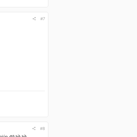
#7
#8
giúp đỡ hề hề..