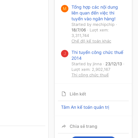
Tổng hợp các nội dung
M
liên quan đến việc thi
tuyển vào ngân hàng!
Started by mechipchip
18/7/06
Lượt xem:
3,311,744
Chế độ kế toán khác
Thi tuyển công chức thuế
J
2014
Started by jinna
23/12/13
Lượt xem: 2,902,167
Thi công chức thuế
Liên kết
Tâm An kế toán quản trị
Chia sẻ trang