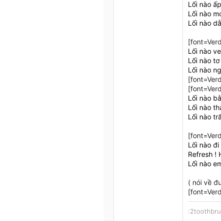
588
Lối nào ấ
7
Lối nào m
18
Lối nào dẫ
46
[font=Verd
Hà đông
Lối nào ve
Lối nào t
Lối nào n
[font=Verd
[font=Verd
Lối nào b
Lối nào t
Lối nào t
[font=Verd
Lối nào đi
Refresh ! 
Lối nào e
( nói về đ
[font=Verd
:2toothbr