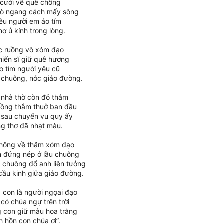
 cưới về quê chồng
đò ngang cách mấy sông
êu người em áo tím
hơ ủ kính trong lòng.
ặc ruồng vô xóm đạo
hiến sĩ giữ quê hương
o tím người yêu cũ
u chuông, nóc giáo đường.
nhà thờ còn đỏ thắm
nồng thắm thuở ban đầu
 sau chuyến vu quy ấy
ng thơ đã nhạt màu.
không về thăm xóm đạo
 đứng nép ở lầu chuông
 chuông đổ anh liên tưởng
cầu kinh giữa giáo đường.
a con là người ngọai đạo
có chúa ngự trên trời
g con giữ màu hoa trắng
nh hồn con chúa ơi”.