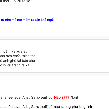
 thôi ! Lối cũ ta về​
u
từ nhỏ mà mở mồm ra vẫn khó ngửi !
vạn dặm xa xưa ấy
anh đến chốn thiên thai
hỏ anh ghé tai bảo chú
 lối cũ tránh ra xa.
ana, Geneva, Arial, Sans-serif]
Lối Nào ????
[/font]
ana, Geneva, Arial, Sans-serif]
Lối nào sương phủ lung linh