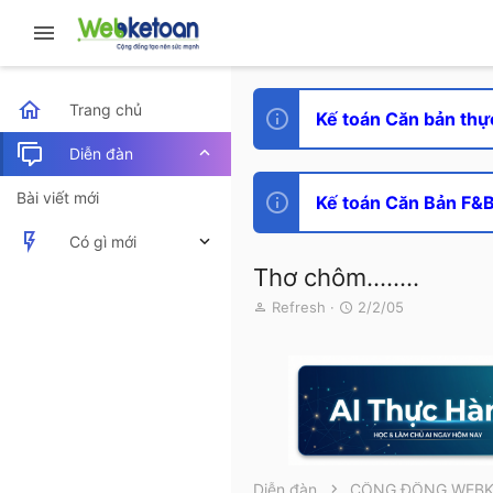
Trang chủ
Kế toán Căn bản thự
Diễn đàn
Bài viết mới
Kế toán Căn Bản F&B 
Có gì mới
Thơ chôm........
Bài viết mới
T
N
Refresh
2/2/05
h
g
Hoạt động mới nhất
r
à
e
y
a
g
d
ử
s
i
t
a
r
Diễn đàn
CỘNG ĐỒNG WEB