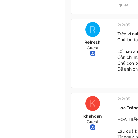
:quiet:
2/2/05
R
Trên vì nú
Chú lon to
Refresh
Guest
Lối nào an
Còn chi mà
Chú còn b
Để anh chỉ
2/2/05
K
Hoa Trắn
khahoan
HOA TRẮN
Guest
Lâu quá 
Từ ngày b