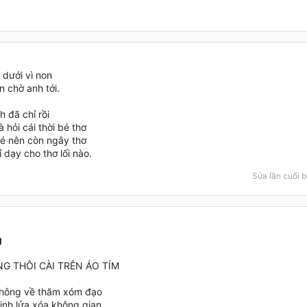
i dưới vì non
n chờ anh tới.
h đã chỉ rồi
 hỏi cái thời bé thơ
é nên còn ngây thơ
 dạy cho thơ lối nào.
Sửa lần cuối b
g
G THÔI CÀI TRÊN ÁO TÍM
không về thăm xóm đạo
inh lửa xóa không gian