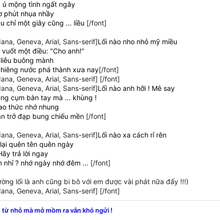
p ủ mộng tình ngất ngây
ơ phút nhụa nhầy
u chỉ một giây cũng ... liều
[/font]
ana, Geneva, Arial, Sans-serif]
Lối nào nho nhỏ mỹ miều
 vuốt một điều: "Cho anh!"
ơ liễu buông mành
ghiêng nước phá thành xưa nay
[/font]
ana, Geneva, Arial, Sans-serif] [/font]
ana, Geneva, Arial, Sans-serif]
Lối nào anh hỡi ! Mê say
ằng cụm bàn tay mà ... khùng !
hao thức nhớ nhung
răn trở đạp bung chiếu mền
[/font]
ana, Geneva, Arial, Sans-serif]
Lối nào xa cách rỉ rên
 lại quên tên quên ngày
Hãy trả lời ngay
m nhỉ ? nhớ ngày nhớ đêm ...
[/font]
ường lối là anh cũng bi bô với em được vài phát nữa đấy !!!)
ana, Geneva, Arial, Sans-serif] [/font]
u
từ nhỏ mà mở mồm ra vẫn khó ngửi !