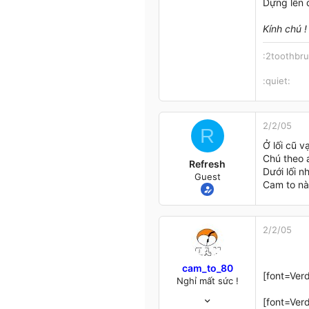
Dựng lên đi
18
Kính chú !
46
Hà đông
:2toothbr
:quiet:
2/2/05
R
Ở lối cũ 
Chú theo 
Refresh
Dưới lối n
Guest
Cam to này
2/2/05
cam_to_80
[font=Verd
Nghỉ mất sức !
31/3/04
[font=Verd