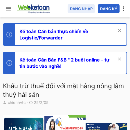
ĐĂNG NHẬP
ĐĂNG KÝ
Kế toán Căn bản thực chiến về
Logistic/Forwarder
Kế toán Căn Bản F&B " 2 buổi online - tự
tin bước vào nghề!
Khấu trừ thuế đối với mặt hàng nông lâm
thuỷ hải sản
T
N
chienhvtc
25/2/05
h
g
r
à
e
y
a
g
d
ử