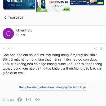
s
i
t
a
r
Thuế GTGT
t
e
r
chienhvtc
C
Guest
25/2/05
#1
Các bác cho em hỏi đối với mặt hàng nông lâm,thuỷ hải sản :
Đối với mặt hàng nông lâm thuỷ hải sản hiện nay có còn được
khấu trừ không,nếu có hoặc không được khấu trừ thì theo thông
tư,hay công văn nào,và thủ tục khấu trừ thuế.Mong các bác chỉ
giáo dùm em.
Bạn phải đăng nhập hoặc đăng ký để bình luận.
Facebook
Email
Link
Chia sẻ: