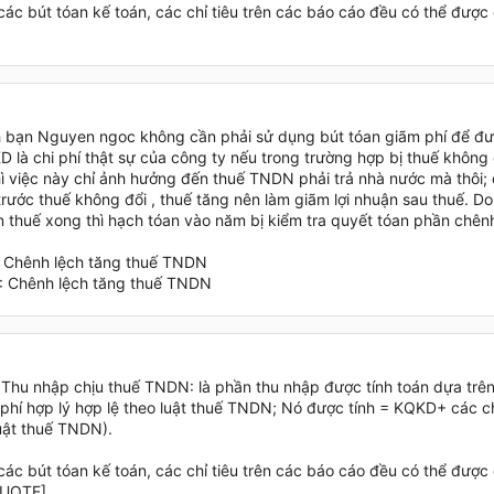
ác bút tóan kế toán, các chỉ tiêu trên các báo cáo đều có thể được g
 bạn Nguyen ngoc không cần phải sử dụng bút tóan giãm phí để đưa
D là chi phí thật sự của công ty nếu trong trường hợp bị thuế không
thì việc này chỉ ảnh hưởng đến thuế TNDN phải trả nhà nước mà thôi; 
trước thuế không đổi , thuế tăng nên làm giãm lợi nhuận sau thuế. Do 
n thuế xong thì hạch tóan vào năm bị kiểm tra quyết tóan phần chên
: Chênh lệch tăng thuế TNDN
: Chênh lệch tăng thuế TNDN
Thu nhập chịu thuế TNDN: là phần thu nhập được tính toán dựa trên
phí hợp lý hợp lệ theo luật thuế TNDN; Nó được tính = KQKD+ các chi
uật thuế TNDN).
ác bút tóan kế toán, các chỉ tiêu trên các báo cáo đều có thể được g
QUOTE]