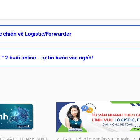
c chiến về Logistic/Forwarder
" 2 buổi online - tự tin bước vào nghề!
THÔNG TIN CẦN BIẾT VÀ HỎI ĐÁP NGHIỆP VỤ
FAQ - Hỏi đáp nghiệp vụ Kế toán