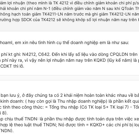
giảm lợi nhuận (theo mình là TK 4212 vì điều chỉnh giảm khoản chi phí p
hải khoản chi phí năm N-1 (điều chỉnh giảm vào năm N sau khi QToán 
không hạch toán giảm TK4211-LN năm trước mà ghi giảm TK4212-LN năm
trường hợp SDCK của TK4212 sẽ không khớp số lợi nhuận năm nay trên
oamI, em xin nêu tình hình cụ thể doanh nghiệp em là như sau:
m phí kt ghi: N4212, C642. Đến khi lấy số liệu vào dòng CPQLDN trên
phí này ra, vì vậy nên lợi nhuận năm nay trên KQKD (lũy kế năm) là 
CDKT thì lỗ.
bạn lưu ý, ở đây chúng ta có 2 khái niệm hoàn toàn khác nhau về bả
 kinh doanh: ( hay còn gọi là Thu nhập doanh nghiệp) là phần kết qu
tính theo công thức: = Tổng thu nhập (Có TK loại 5+ TK loại 7) - Tổn
i 8).
ập chịu thuế TNDN: là phần thu nhập được tính toán dựa trên việc x
ý hợp lệ theo luật thuế TNDN; Nó được tính = KQKD+ các chi phí bị l
 TNDN).