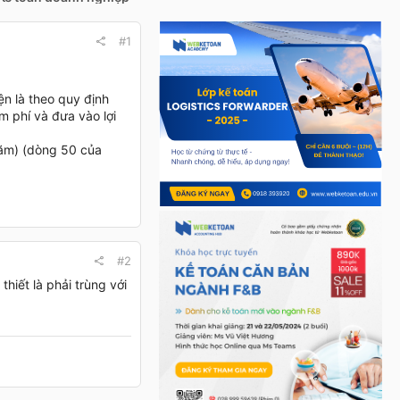
#1
n là theo quy định
m phí và đưa vào lợi
ăm) (dòng 50 của
#2
iết là phải trùng với