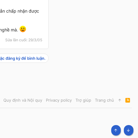
 vẫn chấp nhận được
o nghề mà.
Sửa lần cuối:
29/3/05
ặc đăng ký để bình luận.
Quy định và Nội quy
Privacy policy
Trợ giúp
Trang chủ
R
S
S
TOP
BOT