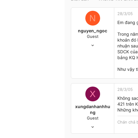
t
e
28/3/05
r
N
Em đang g
nguyen_ngoc
Trong năm
Guest
khoản đó k
10/3/05
nhuận sau 
12
SDCK của 
0
bảng KQ 
0
Như vậy th
Ho Chi Minh
28/3/05
X
Không sao
421 trên 
xungdanhanhhu
Những khoả
ng
Guest
Chán chả 
6/2/05
267
1