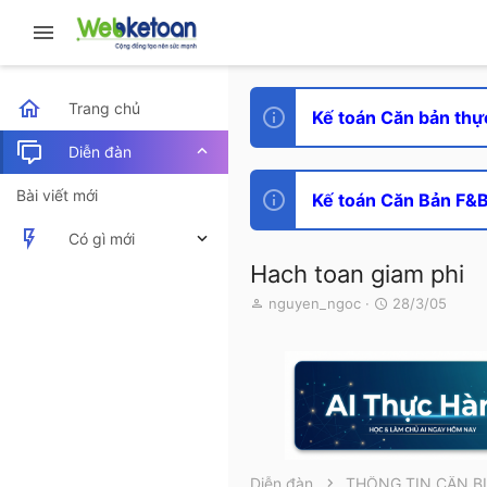
Trang chủ
Kế toán Căn bản thự
Diễn đàn
Bài viết mới
Kế toán Căn Bản F&B 
Có gì mới
Hach toan giam phi
Bài viết mới
T
N
nguyen_ngoc
28/3/05
h
g
Hoạt động mới nhất
r
à
e
y
a
g
d
ử
s
i
t
a
r
Diễn đàn