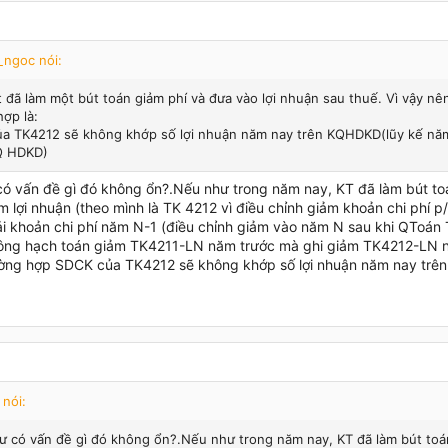
ngoc nói:
Kt đã làm một bút toán giảm phí và đưa vào lợi nhuận sau thuế. Vì vậy nê
hợp là:
a TK4212 sẽ không khớp số lợi nhuận năm nay trên KQHDKD(lũy kế nă
Q HDKD)
có vấn đề gì đó không ổn?.Nếu như trong năm nay, KT đã làm bút toá
m lợi nhuận (theo mình là TK 4212 vì điều chỉnh giảm khoản chi phí 
i khoản chi phí năm N-1 (điều chỉnh giảm vào năm N sau khi QToá
ông hạch toán giảm TK4211-LN năm trước mà ghi giảm TK4212-LN n
ường hợp SDCK của TK4212 sẽ không khớp số lợi nhuận năm nay trê
nói:
ư có vấn đề gì đó không ổn?.Nếu như trong năm nay, KT đã làm bút toán