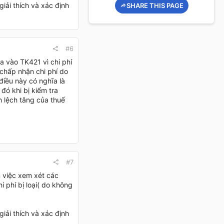
iải thích và xác định
SHARE THIS PAGE
#6
 vào TK421 vì chi phí
 chấp nhận chi phí do
điều này có nghĩa là
đó khi bị kiểm tra
h lệch tăng của thuế
#7
 việc xem xét các
 phí bị loại( do không
iải thích và xác định