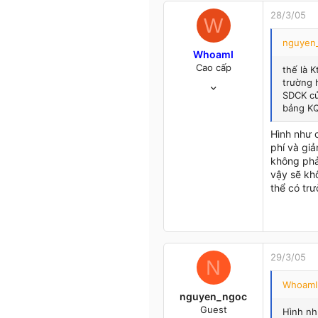
0
28/3/05
W
Hanoi
nguyen_
WhoamI
Cao cấp
thế là 
10/5/04
trường 
SDCK củ
534
bảng K
0
0
Hình như 
45
phí và giả
Cố lên, cứ đi rồi sẽ tới!
không phả
vậy sẽ kh
Truy cập trang
thể có tr
29/3/05
N
WhoamI 
nguyen_ngoc
Guest
Hình nh