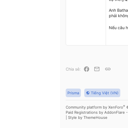
0
0
Anh Batha
phải khôn
Ho Chi Minh
Nếu câu h
Facebook
Email
Link
Chia sẻ:
Prisma
Tiếng Việt (VN)
®
Community platform by XenForo
Paid Registrations by
AddonFlare 
|
Style by ThemeHouse