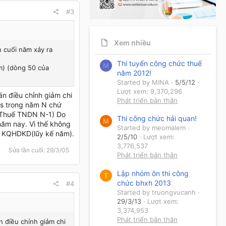
#3
Xem nhiều
n cuối năm xảy ra
Thi tuyển công chức thuế
M
m) (dòng 50 của
năm 2012!
Started by MINA
5/5/12
Lượt xem: 9,370,296
n điều chỉnh giảm chi
Phát triển bản thân
p/s trong năm N chứ
n Thuế TNDN N-1) Do
Thi công chức hải quan!
M
ăm nay. Vì thế không
Started by meomalem
n KQHDKD(lũy kế năm).
2/5/10
Lượt xem:
3,776,537
Sửa lần cuối:
29/3/05
Phát triển bản thân
Lập nhóm ôn thi công
T
chức bhxh 2013
#4
Started by truongvucanh
29/3/13
Lượt xem:
3,374,953
Phát triển bản thân
 điều chỉnh giảm chi