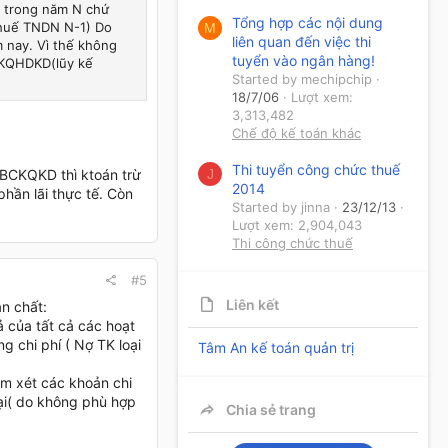
/s trong năm N chứ
Tổng hợp các nội dung
Thuế TNDN N-1) Do
M
liên quan đến việc thi
 nay. Vì thế không
tuyển vào ngân hàng!
 KQHDKD(lũy kế
Started by mechipchip
18/7/06
Lượt xem:
3,313,482
Chế độ kế toán khác
Thi tuyển công chức thuế
 BCKQKD thì ktoán trừ
J
2014
phần lãi thực tế. Còn
Started by jinna
23/12/13
Lượt xem: 2,904,043
Thi công chức thuế
#5
Liên kết
n chất:
ả của tất cả các hoạt
g chi phí ( Nợ TK loại
Tâm An kế toán quản trị
em xét các khoản chi
oại( do không phù hợp
Chia sẻ trang