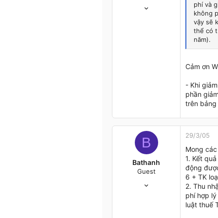
10/3/05
phí và 
không p
12
vậy sẽ 
0
thể có 
0
năm).
Ho Chi Minh
Cảm ơn Wh
- Khi giả
phần giảm 
trên bảng 
29/3/05
B
Mong các 
1. Kết quả
Bathanh
động được 
Guest
6 + TK loạ
11/1/05
2. Thu nh
316
phí hợp l
4
luật thuế
0