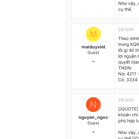
Như vậy, c
Hà nội - VN
cụ thể.
29/3/05
M
Theo mình
trong KQK
maiduyviet
lỗi gì đó 
Guest
lợi nguận 
23/3/05
quyết tóa
13
TNDN:
0
Nợ: 4211 
0
Có: 3334 
TP.HCM
29/3/05
N
[/QUOTE] 
khoản chi 
nguyen_ngoc
phù hợp l
Guest
10/3/05
Như vậy, c
12
cụ thể.[/