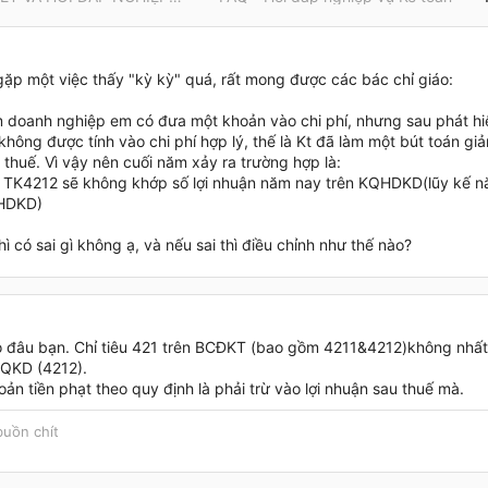
ặp một việc thấy "kỳ kỳ" quá, rất mong được các bác chỉ giáo:
 doanh nghiệp em có đưa một khoản vào chi phí, nhưng sau phát hiệ
hông được tính vào chi phí hợp lý, thế là Kt đã làm một bút toán giả
thuế. Vì vậy nên cuối năm xảy ra trường hợp là:
TK4212 sẽ không khớp số lợi nhuận năm nay trên KQHDKD(lũy kế n
HDKD)
ì có sai gì không ạ, và nếu sai thì điều chỉnh như thế nào?
 đâu bạn. Chỉ tiêu 421 trên BCĐKT (bao gồm 4211&4212)không nhất th
KQKD (4212).
n tiền phạt theo quy định là phải trừ vào lợi nhuận sau thuế mà.
buồn chít