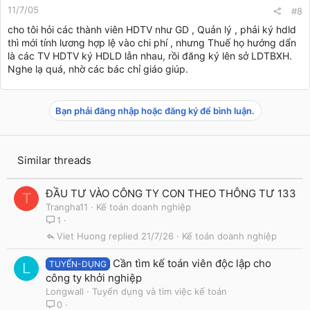
11/7/05
#8
cho tôi hỏi các thành viên HDTV như GD , Quản lý , phải ký hdld
thì mới tính lương hợp lệ vào chi phí , nhưng Thuế họ hướng dẩn
là các TV HDTV ký HDLD lẫn nhau, rồi đăng ký lên sở LDTBXH.
Nghe lạ quá, nhờ các bác chỉ giáo giúp.
Bạn phải đăng nhập hoặc đăng ký để bình luận.
Similar threads
ĐẦU TƯ VÀO CÔNG TY CON THEO THÔNG TƯ 133
T
Trangha11
Kế toán doanh nghiệp
1
Viet Huong
21/7/26
Kế toán doanh nghiệp
Cần tìm kế toán viên độc lập cho
TUYỂN-DỤNG
L
công ty khởi nghiệp
Longwall
Tuyển dụng và tìm việc kế toán
0