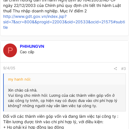
ngày 22/12/2003 của Chính phủ quy định chi tiết thi hành Luật
thuế Thu nhập doanh nghiệp. Mục IV điểm 2
http://www.gdt.gov.vn/index.jsp?
sid=7&scr=800&&progid=22003&oid=20533&ocid=21575#subti
tle
PHIHUNGVN
P
Cao cấp
9/4/05
#3
my hanh nói:
Xin chào cả nhà.
Vui lòng cho mình hỏi: Lương của các thành viên góp vốn ở
các công ty tnhh, cp hiện nay có được đưa vào chi phí hợp lý
không? những người này vẫn làm viêc tại công ty.
Đối với các thành viên góp vốn và đang làm việc tại công ty :
Tiền lương được tính vào chi phí hợp lý, với điều kiện:
+ Họ phải ký hợp đồng lao động