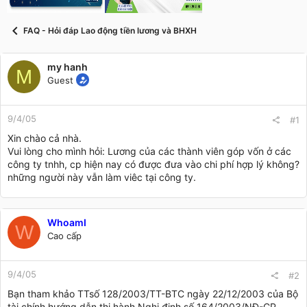
t
a
r
FAQ - Hỏi đáp Lao động tiền lương và BHXH
t
e
r
my hanh
M
Guest
9/4/05
#1
Xin chào cả nhà.
Vui lòng cho mình hỏi: Lương của các thành viên góp vốn ở các
công ty tnhh, cp hiện nay có được đưa vào chi phí hợp lý không?
những người này vẫn làm viêc tại công ty.
WhoamI
W
Cao cấp
9/4/05
#2
Bạn tham khảo TTsố 128/2003/TT-BTC ngày 22/12/2003 của Bộ
tài chính hướng dẫn thi hành Nghị định số 164/2003/NĐ-CP