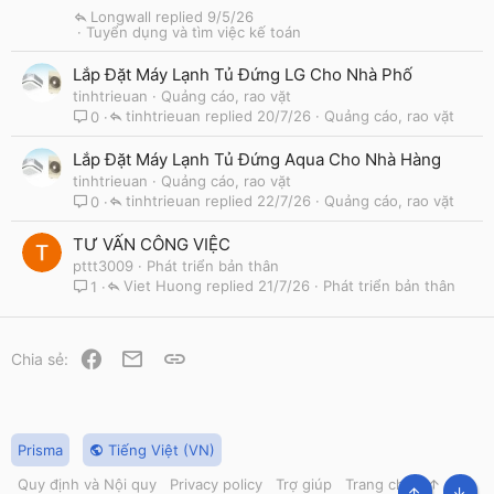
Longwall
9/5/26
Tuyển dụng và tìm việc kế toán
Lắp Đặt Máy Lạnh Tủ Đứng LG Cho Nhà Phố
tinhtrieuan
Quảng cáo, rao vặt
tinhtrieuan
20/7/26
Quảng cáo, rao vặt
0
Lắp Đặt Máy Lạnh Tủ Đứng Aqua Cho Nhà Hàng
tinhtrieuan
Quảng cáo, rao vặt
tinhtrieuan
22/7/26
Quảng cáo, rao vặt
0
TƯ VẤN CÔNG VIỆC
pttt3009
Phát triển bản thân
Viet Huong
21/7/26
Phát triển bản thân
1
Facebook
Email
Link
Chia sẻ:
Prisma
Tiếng Việt (VN)
Quy định và Nội quy
Privacy policy
Trợ giúp
Trang chủ
R