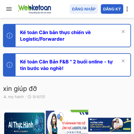
ĐĂNG NHẬP
ĐĂNG KÝ
Kế toán Căn bản thực chiến về
Logistic/Forwarder
Kế toán Căn Bản F&B " 2 buổi online - tự
tin bước vào nghề!
xin giúp đỡ
T
N
my hanh
9/4/05
h
g
r
à
e
y
a
g
d
ử
s
i