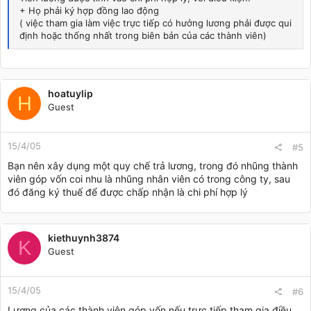
+ Họ phải ký hợp đồng lao động
( việc tham gia làm việc trực tiếp có hưởng lương phải được qui
định hoặc thống nhất trong biên bản của các thành viên)
hoatuylip
H
Guest
15/4/05
#5
Bạn nên xây dụng một quy chế trả lương, trong đó nhũng thành
viên góp vốn coi nhu là nhũng nhân viên có trong công ty, sau
đó đăng ký thuế để được chấp nhận là chi phí hợp lý
kiethuynh3874
K
Guest
15/4/05
#6
Lương của các thành viên góp vốn nếu trực tiếp tham gia điều