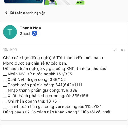
t
a
r
Kế toán doanh nghiệp
t
e
r
Thanh Nga
T
Guest
15/4/05
#1
Chào các bạn đồng nghiệp! Tôi. thành viên mới toanh...
Mong được sự chia sẻ từ các bạn.
Để hạch toán nghiệp vụ gia công XNK, trình tự như sau:
__ Nhận NVL từ nước ngoài: 152/335
__ Xuất NVL đi gia công: 338/152
__ Thanh toán phí gia công: 641(642)/1111
__ Nhập thành phẩm gia công: 156/338
__ Xuất thành phẩm cho nước ngoài: 335/156
__ Ghi nhận doanh thu: 131/511
__ Thanh toán tiền gia công với nước ngoài: 1122/131
Đúng hay sai? Có cách nào khác không? Giúp tôi với nhé!