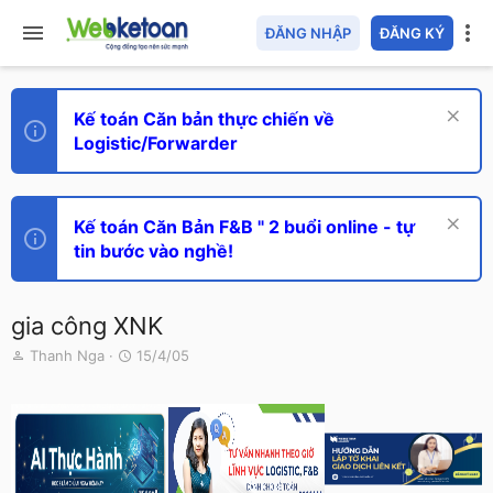
ĐĂNG NHẬP
ĐĂNG KÝ
Kế toán Căn bản thực chiến về
Logistic/Forwarder
Kế toán Căn Bản F&B " 2 buổi online - tự
tin bước vào nghề!
gia công XNK
T
N
Thanh Nga
15/4/05
h
g
r
à
e
y
a
g
d
ử
s
i