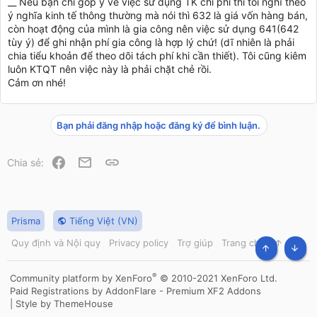
__ Nếu bạn chỉ góp ý về việc sử dụng TK chi phí thì tôi nghĩ theo
ý nghĩa kinh tế thông thường mà nói thì 632 là giá vốn hàng bán,
còn hoạt động của mình là gia công nên việc sử dụng 641(642
tùy ý) để ghi nhận phí gia công là hợp lý chứ! (dĩ nhiên là phải
chia tiểu khoản để theo dõi tách phí khi cần thiết). Tôi cũng kiêm
luôn KTQT nên việc này là phải chặt chẻ rồi.
Cảm ơn nhé!
Bạn phải đăng nhập hoặc đăng ký để bình luận.
Facebook
Email
Link
Chia sẻ:
Prisma
Tiếng Việt (VN)
Quy định và Nội quy
Privacy policy
Trợ giúp
Trang chủ
R
S
TOP
BOT
S
®
Community platform by XenForo
© 2010-2021 XenForo Ltd.
Paid Registrations by
AddonFlare - Premium XF2 Addons
|
Style by ThemeHouse