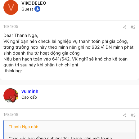
VIKODELEO
V
Guest
16/4/05
#2
Dear Thanh Nga,
VK nghĩ bạn nên check lại nghiệp vụ thanh toán phí gia công,
trong trường hợp này theo mình nên ghi nợ 632 vì DN mình phát
sinh doanh thu từ hoạt động gia công
Nếu bạn hạch toán vào 641/642, VK nghĩ sẽ khó cho kế toán
quản trị sau này khi phân tích chi phí
:thinking:
vu minh
Cao cấp
16/4/05
#3
Thanh Nga nói:
Chào các bạn đồng nghiệp! Tôi. thành viên mới toanh...