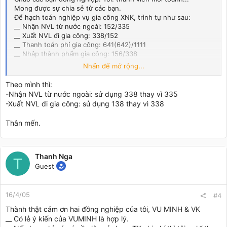
Mong được sự chia sẻ từ các bạn.
Để hạch toán nghiệp vụ gia công XNK, trình tự như sau:
__ Nhận NVL từ nước ngoài: 152/335
__ Xuất NVL đi gia công: 338/152
__ Thanh toán phí gia công: 641(642)/1111
__ Nhập thành phẩm gia công: 156/338
__ Xuất thành phẩm cho nước ngoài: 335/156
Nhấn để mở rộng...
__ Ghi nhận doanh thu: 131/511
__ Thanh toán tiền gia công với nước ngoài: 1122/131
Theo mình thì:
Đúng hay sai? Có cách nào khác không? Giúp tôi với nhé!
-Nhận NVL từ nước ngoài: sử dụng 338 thay vì 335
-Xuất NVL đi gia công: sủ dụng 138 thay vì 338
Thân mến.
Thanh Nga
T
Guest
16/4/05
#4
Thành thật cảm ơn hai đồng nghiệp của tôi, VU MINH & VK
__ Có lẻ ý kiến của VUMINH là hợp lý.