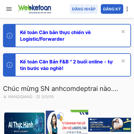
ĐĂNG NHẬP
ĐĂNG KÝ
Kế toán Căn bản thực chiến về
Logistic/Forwarder
Kế toán Căn Bản F&B " 2 buổi online - tự
tin bước vào nghề!
Chúc mừng SN anhcomdeptrai nào....
T
N
XIANGQIANG
3/5/05
h
g
r
à
e
y
a
g
d
ử
s
i