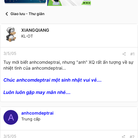
t
a
r
Giao lưu - Thư giãn
t
e
r
XIANGQIANG
KL-OT
3/5/05
#1
Tuy mới biết anhcomdeptrai, nhưng "anh" XQ rất ấn tượng về sự
nhiệt tình của anhcomdeptrai...
Chúc anhcomdeptrai một sinh nhật vui vẻ....
Luôn luôn gặp may mắn nhé....
anhcomdeptrai
A
Trung cấp
3/5/05
#2