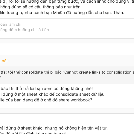
le đi, rồi tôi sẽ hướng dẫn bạn từng bước, và cách linhk cho đúng vị tr
không đúng sẽ có câu thông báo như trên.
i file tương tự như cách bạn MaiKa đã hướng dẫn cho bạn. Thân.
toán làm chi
ũng đếm huống chi là tiền
 nói:
tfs: tôi thử consolidate thì bị báo "Cannot create links to consolidation sh
?
y bác tfs thử trả lời bạn xem có đúng không nhé!
i đứng ở một sheet khác để consolidate sheet dữ liệu.
 file của bạn đang để ở chế độ share workbook?
hải đứng ở sheet khác, nhưng nó không hiện tên vật tư.
o để gửi file đính kèm các bạn ơi.