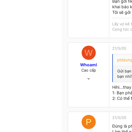
Bạn gởi fi
khai báo 
Tôi sẽ gở
Lấy vợ kế 
Cọng tóc c
21/5/05
W
ptdzung
WhoamI
Cao cấp
Gửi bạn 
10/5/04
bạn nhỉ
534
Hihi...tha
0
1: Bạn phả
0
2: Có thể
45
Cố lên, cứ đi rồi sẽ tới!
Truy cập trang
21/5/05
P
Đúng là p
Làm thế nà