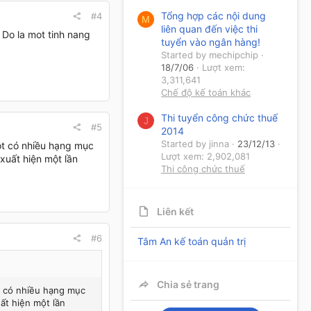
Tổng hợp các nội dung
#4
M
liên quan đến việc thi
Do la mot tinh nang
tuyển vào ngân hàng!
Started by mechipchip
18/7/06
Lượt xem:
3,311,641
Chế độ kế toán khác
Thi tuyển công chức thuế
J
#5
2014
Started by jinna
23/12/13
ột có nhiều hạng mục
Lượt xem: 2,902,081
 xuất hiện một lần
Thi công chức thuế
Liên kết
#6
Tâm An kế toán quản trị
Chia sẻ trang
t có nhiều hạng mục
uất hiện một lần