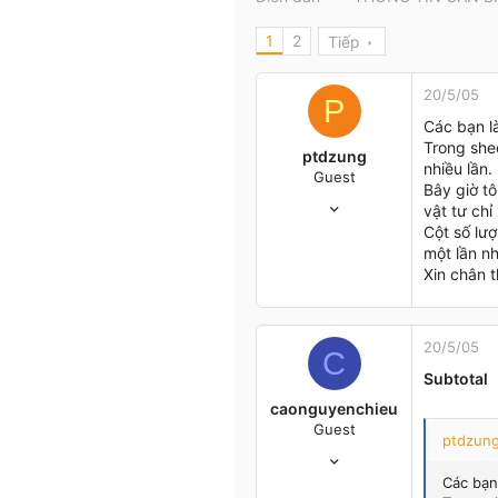
t
e
1
2
Tiếp
r
20/5/05
P
Các bạn là
Trong shee
ptdzung
nhiều lần.
Guest
Bây giờ tô
26/3/05
vật tư chỉ
56
Cột số lượ
0
một lần nh
0
Xin chân 
Hà Nội
20/5/05
C
Subtotal
caonguyenchieu
Guest
ptdzung
20/5/05
1
Các bạn 