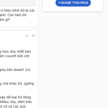
SHARE THIS PAGE
ì theo mình đó là các
anh. Còn hàm thì
àm gì?
#7
ng mục duy nhất bạn
àm countif bên cột
 phụ bên sheet1 (có
g cha khác bố, (giống
vậy để loại bỏ dòng
anhMuc này, đảm bảo
uý cô và các quý