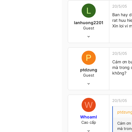
0
20/5/05
L
Hà Nội
Ban hay d
rat huu h
lanhuong2201
Xin loi vi
Guest
13/8/04
33
0
0
20/5/05
P
Cám ơn bạ
mà trong đ
ptdzung
không?
Guest
26/3/05
56
0
0
20/5/05
W
Hà Nội
ptdzung
WhoamI
Cao cấp
Cám ơn 
10/5/04
mà trong