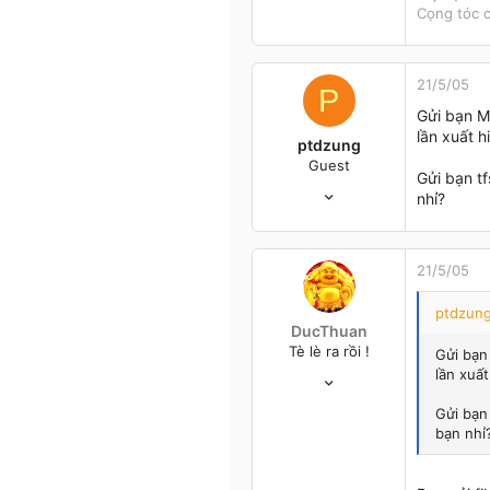
Cọng tóc c
21/5/05
P
Gửi bạn Ma
lần xuất 
ptdzung
Guest
Gửi bạn tf
26/3/05
nhỉ?
56
0
0
21/5/05
Hà Nội
ptdzung
DucThuan
Tè lè ra rồi !
Gửi bạn 
4/12/04
lần xuấ
173
Gửi bạn 
4
bạn nhỉ
18
Đầu đường xó chợ