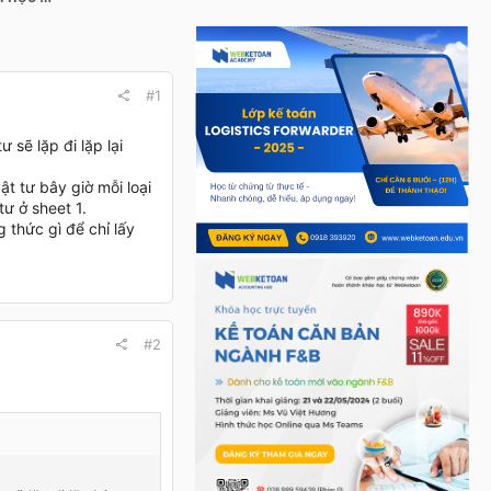
#1
 sẽ lặp đi lặp lại
ật tư bây giờ mỗi loại
tư ở sheet 1.
 thức gì để chỉ lấy
#2