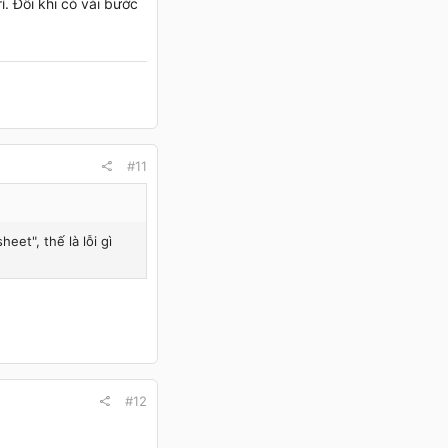
í. Đôi khi có vài bước
#11
eet", thế là lỗi gì
#12