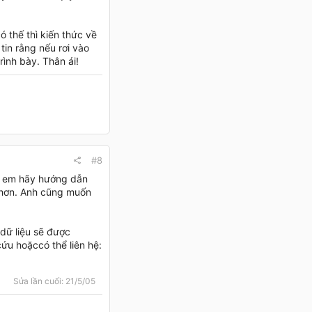
ó thế thì kiến thức về
tin rằng nếu rơi vào
ình bày. Thân ái!
#8
ì, em hãy hướng dẫn
h hơn. Anh cũng muốn
 dữ liệu sẽ được
ứu hoặccó thể liên hệ:
Sửa lần cuối:
21/5/05