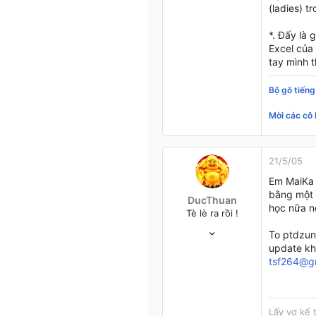
(ladies) 
*. Đấy là 
Excel của 
tay mình t
Bộ gõ tiếng
Mời các cô 
21/5/05
Em MaiKa 
bằng một 
DucThuan
học nữa n
Tè lè ra rồi !
4/12/04
To ptdzung
173
update kh
4
tsf264@g
18
Đầu đường xó chợ
Lấy vợ kế 