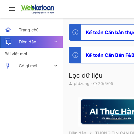
Trang chủ
Kế toán Căn bản thự
Diễn đàn
Bài viết mới
Kế toán Căn Bản F&B 
Có gì mới
Lọc dữ liệu
Bài viết mới
T
N
ptdzung
20/5/05
h
g
Hoạt động mới nhất
r
à
e
y
a
g
d
ử
s
i
t
a
r
Diễn đàn