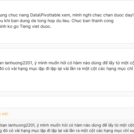
ung chuc nang Data\Pivottable xem, minh nghi chac chan duoc day! 
ieu khi ban dung de tong hop du lieu. Chuc ban thanh cong
 minh ko go Tieng viet duoc.
n lanhuong2201, ý mình muốn hỏi có hàm nào dùng để lấy từ một c
ó có vài hạng mục lặp đi lặp lại vài lần ra một cột các hạng mục chỉ
 nói:
bạn lanhuong2201, ý mình muốn hỏi có hàm nào dùng để lấy từ một cộ
 đó có vài hạng mục lặp đi lặp lại vài lần ra một cột các hạng mục chỉ x