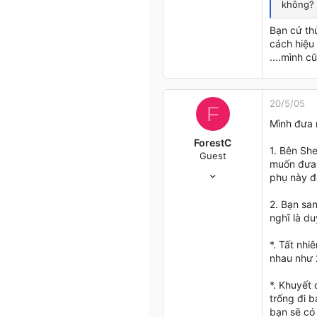
không?
534
0
Bạn cứ th
0
cách hiệu
45
....mình 
Cố lên, cứ đi rồi sẽ tới!
Truy cập trang
20/5/05
F
Mình đưa 
ForestC
1. Bên Sh
Guest
muốn đưa 
11/1/05
phụ này đ
377
1
2. Bạn sa
0
nghĩ là du
46
*. Tất nh
E'rywhere
nhau như 2
*. Khuyết
trống đi 
bạn sẽ có