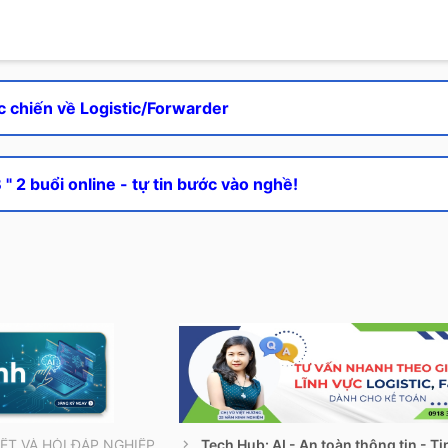
c chiến về Logistic/Forwarder
" 2 buổi online - tự tin bước vào nghề!
THÔNG TIN CẦN BIẾT VÀ HỎI ĐÁP NGHIỆP VỤ