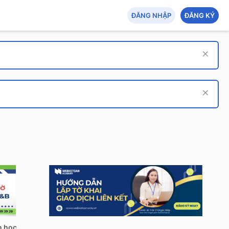
ĐĂNG NHẬP
ĐĂNG KÝ
Tech Hub: AI - An toàn thông tin - Tin học quản lý