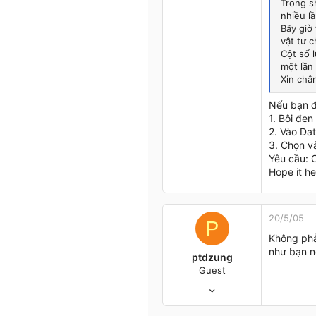
0
Trong sh
nhiều lầ
0
Bây giờ 
44
vật tư c
Ha Noi
Cột số 
một lần 
Xin châ
Nếu bạn đ
1. Bôi đen
2. Vào Dat
3. Chọn v
Yêu cầu: C
Hope it he
20/5/05
P
Không phả
như bạn n
ptdzung
Guest
26/3/05
56
0