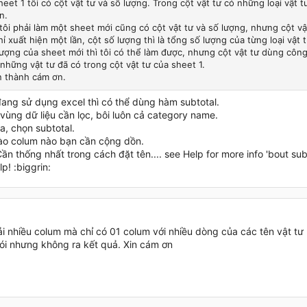
eet 1 tôi có cột vật tư và số lượng. Trong cột vật tư có những loại vật tư 
n.
tôi phải làm một sheet mới cũng có cột vật tư và số lượng, nhưng cột vật
hỉ xuất hiện một lần, cột số lượng thì là tổng số lượng của từng loại vật t
lượng của sheet mới thì tôi có thể làm được, nhưng cột vật tư dùng công 
những vật tư đã có trong cột vật tư của sheet 1.
n thành cám ơn.
ang sử dụng excel thì có thể dùng hàm subtotal.
 vùng dữ liệu cần lọc, bôi luôn cả category name.
a, chọn subtotal.
ào colum nào bạn cần cộng dồn.
ần thống nhất trong cách đặt tên.... see Help for more info 'bout sub
lp! :biggrin:
i nhiều colum mà chỉ có 01 colum với nhiều dòng của các tên vật tư 
ói nhưng không ra kết quả. Xin cám ơn