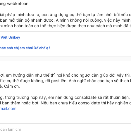
trong webketoan.
giải pháp mình đưa ra, còn ứng dụng cụ thể bạn tự làm nhé, bởi nếu c
bạn mới tiến bộ nhanh được. À mình không nói xuông, việc này mình 
hì mình hoàn toàn có thể thực hiện được theo như cách mà mình đã tr
 Việt Unikey
bác anh chị em chơi Đế chế ạ !
ơi, em hướng dẫn như thế thì hơi khó cho người cần giúp đỡ. Vậy th
file cụ thể được không, rồi post lên. Anh nghĩ chắc các bạn sẽ thíc
è. Cám ơn.
, trong trường hợp này, em nên dùng consolidate sẽ rất thuận tiện,
i bạn thêm hoặc bớt. Nếu bạn chưa hiểu consolidate thì hãy nghiên c
mail.com
toán làm chi