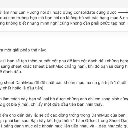
ử làm như Lan Hương nói đi! hoặc dùng consolidate cũng được --->v
 quả cho trường hợp mà bạn hỏi do không bỏ sót các hạng mục & nh
cũng không biết nhưng mình nghĩ cũng không cần phải phức tạp hơn l
ra một giải pháp thế này:
eet1 bạn sẽ tạo thêm ra một cột phụ để làm cột đánh dấu những hạ
sang sheet khác (sheet DanhMuc chẳng hạn), khi đó bạn sẽ dùng h
ể đánh dấu.
ng sheet DanhMuc để để nhặt các khoản mục mà có giá trị là 1 ở cột
y nhất hoặc là đầu tiên).
iên làm cách này bạn sẽ loại bỏ được những anh chị em song sinh cùn
 giọt bia ý mà), chỉ lấy một đứa đầu tiên bạn nhìn thấy.
 điểm cho đến đây là: sẽ có các dòng trống trong DanhMuc của bạn, 
bạn phải làm sao: Bạn hãy kết hợp thêm 1 hàm Offset trong Sheet D
 1 bảng danh mục các khoản mục liên tiếp nhau và .. đẹp như các q