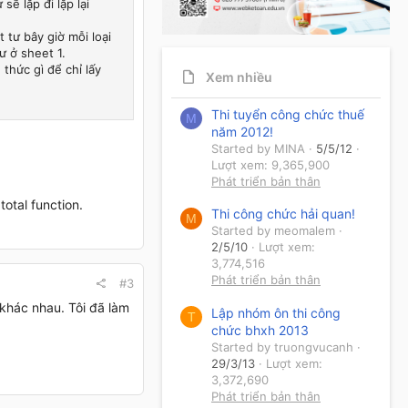
sẽ lặp đi lặp lại
 tư bây giờ mỗi loại
ư ở sheet 1.
thức gì để chỉ lấy
Xem nhiều
Thi tuyển công chức thuế
M
năm 2012!
Started by MINA
5/5/12
Lượt xem: 9,365,900
Phát triển bản thân
total function.
Thi công chức hải quan!
M
Started by meomalem
2/5/10
Lượt xem:
3,774,516
Phát triển bản thân
#3
khác nhau. Tôi đã làm
Lập nhóm ôn thi công
T
chức bhxh 2013
Started by truongvucanh
29/3/13
Lượt xem:
3,372,690
Phát triển bản thân