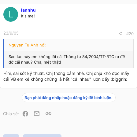
thì sẽ áp dụng theo TT120.
lannhu
L
It's me!
23/9/05
#20
Nguyen Tu Anh nói:
Sao lúc này em không lôi cái Thông tư 84/2004/TT-BTC ra để
đỡ cãi nhau? Chà, mệt thật!
Hìhì, sai sót kỹ thuật. Chị thông cảm nhé. Chị chịu khó đọc mấy
cái VB em kê không chừng là hết "cãi nhau" luôn đấy :biggrin:
Bạn phải đăng nhập hoặc đăng ký để bình luận.
Facebook
Email
Link
Chia sẻ: