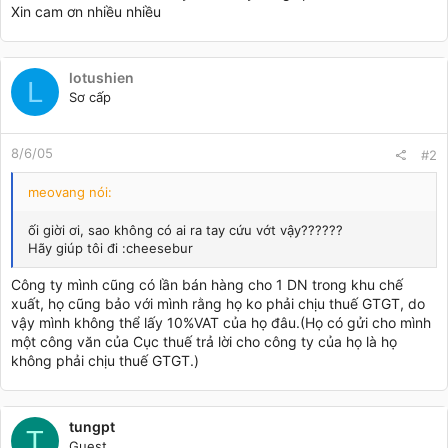
Xin cam ơn nhiều nhiều
lotushien
L
Sơ cấp
8/6/05
#2
meovang nói:
ối giời ơi, sao không có ai ra tay cứu vớt vậy??????
Hãy giúp tôi đi :cheesebur
Công ty mình cũng có lần bán hàng cho 1 DN trong khu chế
xuất, họ cũng bảo với mình rằng họ ko phải chịu thuế GTGT, do
vậy mình không thể lấy 10%VAT của họ đâu.(Họ có gửi cho mình
một công văn của Cục thuế trả lời cho công ty của họ là họ
không phải chịu thuế GTGT.)
tungpt
T
Guest