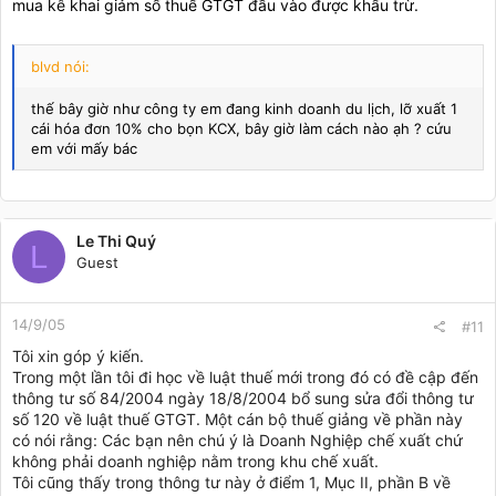
mua kê khai giảm số thuế GTGT đầu vào được khấu trừ.
blvd nói:
thế bây giờ như công ty em đang kinh doanh du lịch, lỡ xuất 1
cái hóa đơn 10% cho bọn KCX, bây giờ làm cách nào ạh ? cứu
em với mấy bác
Le Thi Quý
L
Guest
14/9/05
#11
Tôi xin góp ý kiến.
Trong một lần tôi đi học về luật thuế mới trong đó có đề cập đến
thông tư số 84/2004 ngày 18/8/2004 bổ sung sửa đổi thông tư
số 120 về luật thuế GTGT. Một cán bộ thuế giảng về phần này
có nói rằng: Các bạn nên chú ý là Doanh Nghiệp chế xuất chứ
không phải doanh nghiệp nằm trong khu chế xuất.
Tôi cũng thấy trong thông tư này ở điểm 1, Mục II, phần B về