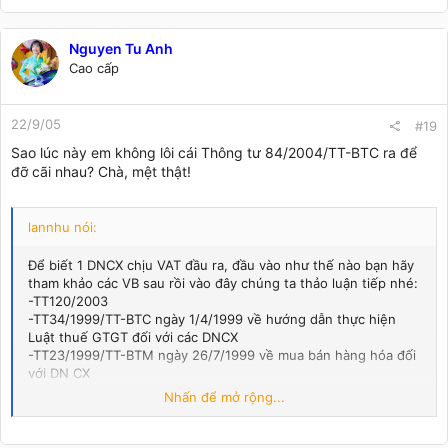
Nguyen Tu Anh
Cao cấp
22/9/05
#19
Sao lúc này em không lôi cái Thông tư 84/2004/TT-BTC ra để
đỡ cãi nhau? Chà, mệt thật!
lannhu nói:
Để biết 1 DNCX chịu VAT đầu ra, đầu vào như thế nào bạn hãy
tham khảo các VB sau rồi vào đây chúng ta thảo luận tiếp nhé:
-TT120/2003
-TT34/1999/TT-BTC ngày 1/4/1999 về hướng dẫn thực hiện
Luật thuế GTGT đối với các DNCX
-TT23/1999/TT-BTM ngày 26/7/1999 về mua bán hàng hóa đối
với DN CX
-NĐ36/CP ngày 24/4/1997 về quy chế khu CN, khu CX, khu
Nhấn để mở rộng...
CNghệ cao
Tuy nhiên những quy định nào trong 3 VB còn lại trái với TT120