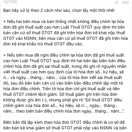
13/7/05
#10
Bạn hãy xử lý theo 2 cách như sau, chọn lấy một thôi nhé!
+ Nếu hai bên mua và bán thống nhất không điều chỉnh lại hóa
đơn đã ghi thuế suất cao hơn Luật Thuế GTGT quy định thì bên
bán căn cứ số thuế GTGT đã ghi trên hóa đơn kê khai nộp thuế
GTGT vào NSNN, bên mua căn cứ số thuế GTGT đã ghi trên hóa
đơn kê khai khấu trừ thuế GTGT đầu vào.
+ Nếu bên mua đề nghị điều chỉnh lại hóa đơn đã ghi thuế suất
cao hơn Luật Thuế GTGT quy định thì hai bên lập biên bản điều
chỉnh hóa đơn đã ghi sai thuế suất, trong đó ghi rõ nguyên nhân
viết thuế suất cao hơn quy định của tờ hóa đơn số.. ký hiệu, sê
ri… và ngày… tháng… năm… của tờ hóa đơn viết sai thuế suất
đó, sau đó bên bán căn cứ vào biên bản điều chỉnh lập một tờ
hóa đơn điều chỉnh. Trên tờ hóa đơn chỉ ghi thuế suất và tiền
thuế GTGT chênh lệch giảm. Số thuế giảm ghi trên hóa đơn
không được ghi âm (-), nhưng phải ghi rõ “Số thuế GTGT điều
chỉnh giảm của hóa đơn số… ký hiệu, sê ri…, ngày… tháng…
năm… theo biên bản điều chỉnh hóa đơn ngày.. tháng… năm…”.
Biên bản đã lập kèm theo hóa đơn GTGT điều chỉnh là cơ sở để
bên bán kê khai giảm số thuế GTGT phải nộp vào NSNN và bên