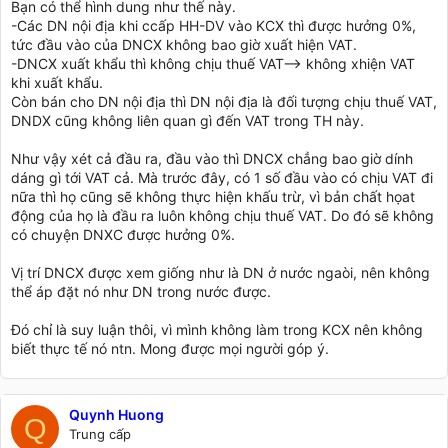
Bạn có thể hình dung như thế này.
-Các DN nội địa khi ccấp HH-DV vào KCX thì được hưởng 0%,
tức đầu vào của DNCX không bao giờ xuất hiện VAT.
-DNCX xuất khẩu thì không chịu thuế VAT--> không xhiện VAT
khi xuất khẩu.
Còn bán cho DN nội địa thì DN nội địa là đối tượng chịu thuế VAT,
DNDX cũng không liên quan gì đến VAT trong TH này.
Như vậy xét cả đầu ra, đầu vào thì DNCX chẳng bao giờ dính
dáng gì tới VAT cả. Mà trước đây, có 1 số đầu vào có chịu VAT đi
nữa thì họ cũng sẽ không thực hiện khấu trừ, vì bản chất họat
động của họ là đầu ra luôn không chịu thuế VAT. Do đó sẽ không
có chuyện DNXC được hưởng 0%.
Vị trí DNCX được xem giống như là DN ở nước ngaòi, nên không
thể áp đặt nó như DN trong nước được.
Đó chỉ là suy luận thôi, vì mình không làm trong KCX nên không
biết thực tế nó ntn. Mong được mọi người góp ý.
Quynh Huong
Q
Trung cấp