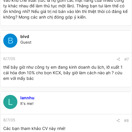
vào khu chế xuất (tức là họ gom các mặt hàng của nhiều công
ty khác nhau để làm thủ tục một lần). Thằng bạn tui làm thế có
ổn không nhỉ? Nếu giá trị nó bán vào lớn thì thiệt thòi có đáng kể
không? Mong các anh chị đóng góp ý kiến.
blvd
B
Guest
6/7/05
#7
thế bây giờ như công ty em đang kinh doanh du lịch, lỡ xuất 1
cái hóa đơn 10% cho bọn KCX, bây giờ làm cách nào ạh ? cứu
em với mấy bác
lannhu
L
It's me!
8/7/05
#8
Các bạn tham khảo CV này nhé!