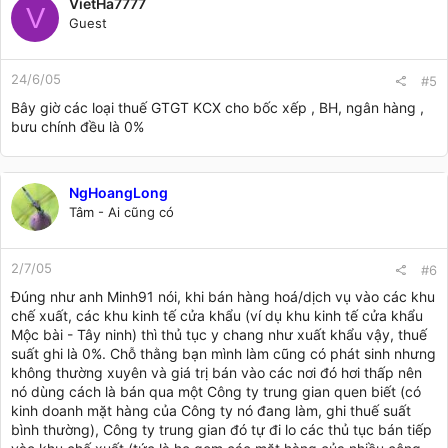
VietHa7777
V
Guest
24/6/05
#5
Bây giờ các loại thuế GTGT KCX cho bốc xếp , BH, ngân hàng ,
bưu chính đều là 0%
NgHoangLong
Tâm - Ai cũng có
2/7/05
#6
Đúng như anh Minh91 nói, khi bán hàng hoá/dịch vụ vào các khu
chế xuất, các khu kinh tế cửa khẩu (ví dụ khu kinh tế cửa khẩu
Mộc bài - Tây ninh) thì thủ tục y chang như xuất khẩu vậy, thuế
suất ghi là 0%. Chỗ thằng bạn mình làm cũng có phát sinh nhưng
không thường xuyên và giá trị bán vào các nơi đó hơi thấp nên
nó dùng cách là bán qua một Công ty trung gian quen biết (có
kinh doanh mặt hàng của Công ty nó đang làm, ghi thuế suất
bình thường), Công ty trung gian đó tự đi lo các thủ tục bán tiếp