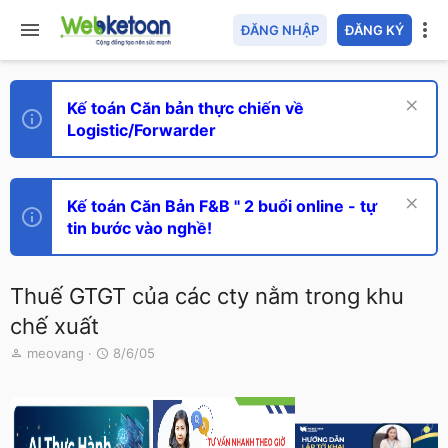
ĐĂNG NHẬP
ĐĂNG KÝ
Kế toán Căn bản thực chiến về
Logistic/Forwarder
Kế toán Căn Bản F&B " 2 buổi online - tự
tin bước vào nghề!
Thuế GTGT của các cty nằm trong khu
chế xuất
T
N
meovang
8/6/05
h
g
r
à
e
y
a
g
d
ử