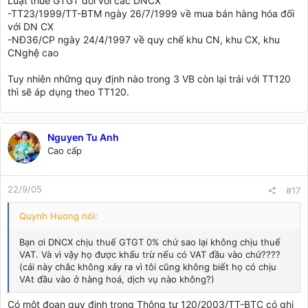
Luật thuế GTGT đối với các DNCX
-TT23/1999/TT-BTM ngày 26/7/1999 về mua bán hàng hóa đối
với DN CX
-NĐ36/CP ngày 24/4/1997 về quy chế khu CN, khu CX, khu
CNghệ cao
Tuy nhiên những quy định nào trong 3 VB còn lại trái với TT120
thì sẽ áp dụng theo TT120.
Nguyen Tu Anh
Cao cấp
22/9/05
#17
Quynh Huong nói:
Bạn ơi DNCX chịu thuế GTGT 0% chứ sao lại không chịu thuế
VAT. Và vì vậy họ được khấu trừ nếu có VAT đầu vào chứ????
(cái này chắc không xảy ra vì tôi cũng không biết họ có chịu
VAt đầu vào ở hàng hoá, dịch vụ nào không?)
Có một đoạn quy định trong Thông tư 120/2003/TT-BTC có ghi