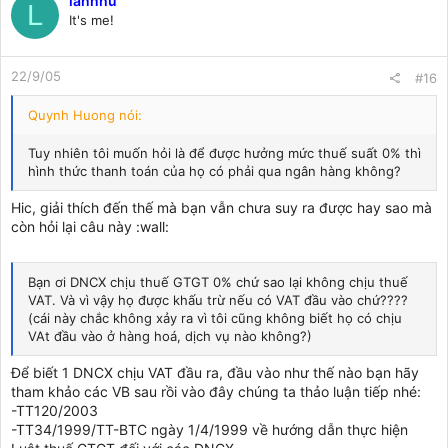
lannhu
L
It's me!
22/9/05
#16
Quynh Huong nói:
Tuy nhiên tôi muốn hỏi là để được hưởng mức thuế suất 0% thì
hình thức thanh toán của họ có phải qua ngân hàng không?
Hic, giải thích đến thế mà bạn vẫn chưa suy ra được hay sao mà
còn hỏi lại câu này :wall:
Bạn ơi DNCX chịu thuế GTGT 0% chứ sao lại không chịu thuế
VAT. Và vì vậy họ được khấu trừ nếu có VAT đầu vào chứ????
(cái này chắc không xảy ra vì tôi cũng không biết họ có chịu
VAt đầu vào ở hàng hoá, dịch vụ nào không?)
Để biết 1 DNCX chịu VAT đầu ra, đầu vào như thế nào bạn hãy
tham khảo các VB sau rồi vào đây chúng ta thảo luận tiếp nhé:
-TT120/2003
-TT34/1999/TT-BTC ngày 1/4/1999 về hướng dẫn thực hiện