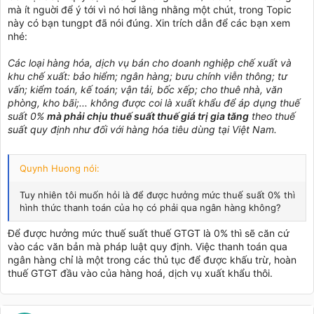
mà ít nguời để ý tới vì nó hơi lằng nhằng một chút, trong Topic
này có bạn tungpt đã nói đúng. Xin trích dẫn để các bạn xem
nhé:
Các loại hàng hóa, dịch vụ bán cho doanh nghiệp chế xuất và
khu chế xuất: bảo hiểm; ngân hàng; bưu chính viễn thông; tư
vấn; kiểm toán, kế toán; vận tải, bốc xếp; cho thuê nhà, văn
phòng, kho bãi;... không được coi là xuất khẩu để áp dụng thuế
suất 0%
mà phải chịu thuế suất thuế giá trị gia tăng
theo thuế
suất quy định như đối với hàng hóa tiêu dùng tại Việt Nam.
Quynh Huong nói:
Tuy nhiên tôi muốn hỏi là để được hưởng mức thuế suất 0% thì
hình thức thanh toán của họ có phải qua ngân hàng không?
Để được hưởng mức thuế suất thuế GTGT là 0% thì sẽ căn cứ
vào các văn bản mà pháp luật quy định. Việc thanh toán qua
ngân hàng chỉ là một trong các thủ tục để được khấu trừ, hoàn
thuế GTGT đầu vào của hàng hoá, dịch vụ xuất khẩu thôi.