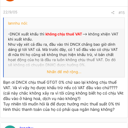
22/9/05
#15
lannhu nói:
-DNCX xuất khẩu thì
không chịu thuế VAT
--> không xhiện VAT
khi xuất khẩu.
Như vậy xét cả đầu ra, đầu vào thì DNCX chẳng bao giờ dính
dáng gì tới VAT cả. Mà trước đây, có 1 số đầu vào có chịu VAT
đi nữa thì họ cũng sẽ không thực hiện khấu trừ, vì bản chất
họat động của họ là đầu ra luôn không chịu thuế VAT. Do đó
sẽ không có chuyện DNXC được hưởng 0%.
Nhấn để mở rộng...
Đó chỉ là suy luận thôi, vì mình không làm trong KCX nên
không biết thực tế nó ntn. Mong được mọi người góp ý.
Bạn ơi DNCX chịu thuế GTGT 0% chứ sao lại không chịu thuế
VAT. Và vì vậy họ được khấu trừ nếu có VAT đầu vào chứ????
(cái này chắc không xảy ra vì tôi cũng không biết họ có chịu VAt
đầu vào ở hàng hoá, dịch vụ nào không?)
Tuy nhiên tôi muốn hỏi là để được hưởng mức thuế suất 0% thì
hình thức thanh toán của họ có phải qua ngân hàng không?