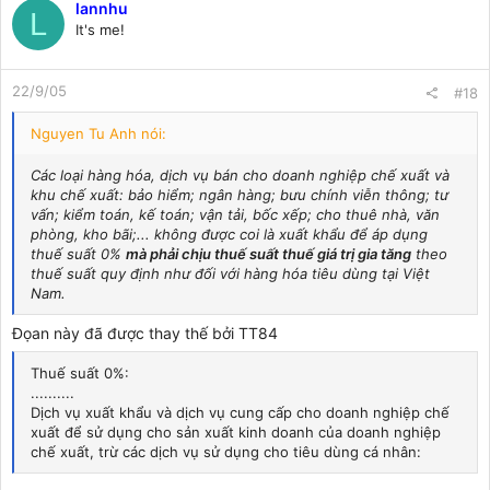
lannhu
L
It's me!
22/9/05
#18
Nguyen Tu Anh nói:
Các loại hàng hóa, dịch vụ bán cho doanh nghiệp chế xuất và
khu chế xuất: bảo hiểm; ngân hàng; bưu chính viễn thông; tư
vấn; kiểm toán, kế toán; vận tải, bốc xếp; cho thuê nhà, văn
phòng, kho bãi;... không được coi là xuất khẩu để áp dụng
thuế suất 0%
mà phải chịu thuế suất thuế giá trị gia tăng
theo
thuế suất quy định như đối với hàng hóa tiêu dùng tại Việt
Nam.
Đọan này đã được thay thế bởi TT84
Thuế suất 0%:
..........
Dịch vụ xuất khẩu và dịch vụ cung cấp cho doanh nghiệp chế
xuất để sử dụng cho sản xuất kinh doanh của doanh nghiệp
chế xuất, trừ các dịch vụ sử dụng cho tiêu dùng cá nhân: