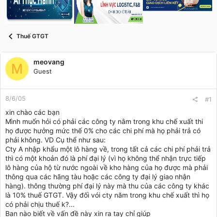
s
i
t
a
r
Thuế GTGT
t
e
r
meovang
M
Guest
8/6/05
#1
xin chào các bạn
Mình muốn hỏi có phải các công ty nằm trong khu chế xuất thi
họ được hưởng mức thế 0% cho các chi phí mà họ phải trả có
phải không. VD Cụ thể như sau:
Cty A nhập khẩu một lô hàng về, trong tất cả các chi phí phải trả
thì có một khoản đó là phí đại lý (vì họ không thể nhận trực tiếp
lô hàng của hộ từ nước ngoài về kho hàng của họ được mà phải
thông qua các hãng tàu hoặc các công ty đại lý giao nhận
hàng). thông thường phí đại lý này mà thu của các công ty khác
là 10% thuế GTGT. Vậy đối vói cty năm trong khu chế xuất thì họ
có phải chịu thuế k?...
Ban nào biết về vấn đề này xin ra tay chỉ giúp