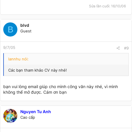
Sửa lần cuối:
16/10/06
blvd
B
Guest
9/7/05
#9
lannhu nói:
Các bạn tham khảo CV này nhé!
bạn vui lòng email giúp cho mình công văn này nhé, vì mình
không thể mở được. Cám ơn bạn
Nguyen Tu Anh
Cao cấp