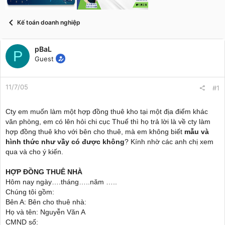
t
a
r
Kế toán doanh nghiệp
t
e
r
pBaL
P
Guest
11/7/05
#1
Cty em muốn làm một hợp đồng thuê kho tại một địa điểm khác
văn phòng, em có lên hỏi chi cục Thuế thì họ trả lời là về cty làm
hợp đồng thuê kho với bên cho thuê, mà em không biết
mẫu và
hình thức như vầy có được không
? Kính nhờ các anh chị xem
qua và cho ý kiến.
HỢP ĐỒNG THUÊ NHÀ
Hôm nay ngày….tháng…..năm …..
Chúng tôi gồm:
Bên A: Bên cho thuê nhà:
Họ và tên: Nguyễn Văn A
CMND số: