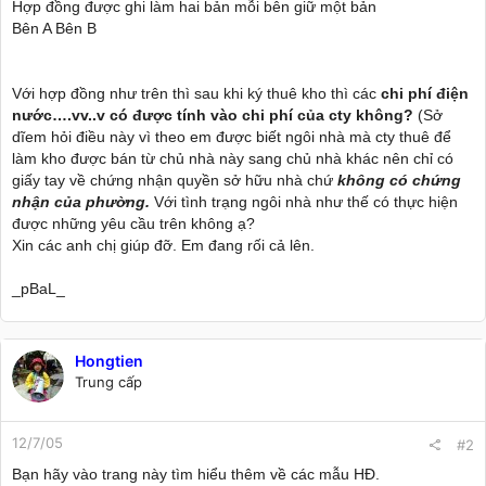
Hợp đồng được ghi làm hai bản mỗi bên giữ một bản
Bên A Bên B
Với hợp đồng như trên thì sau khi ký thuê kho thì các
chi phí điện
nước….vv..v có được tính vào chi phí của cty không?
(Sở
dĩem hỏi điều này vì theo em được biết ngôi nhà mà cty thuê để
làm kho được bán từ chủ nhà này sang chủ nhà khác nên chỉ có
giấy tay về chứng nhận quyền sở hữu nhà chứ
không có chứng
nhận của phường.
Với tình trạng ngôi nhà như thế có thực hiện
được những yêu cầu trên không ạ?
Xin các anh chị giúp đỡ. Em đang rối cả lên.
_pBaL_
Hongtien
Trung cấp
12/7/05
#2
Bạn hãy vào trang này tìm hiểu thêm về các mẫu HĐ.