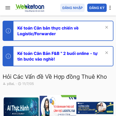
ĐĂNG NHẬP
ĐĂNG KÝ
Kế toán Căn bản thực chiến về
Logistic/Forwarder
Kế toán Căn Bản F&B " 2 buổi online - tự
tin bước vào nghề!
Hỏi Các Vấn đề Về Hợp đồng Thuê Kho
T
N
pBaL
11/7/05
h
g
r
à
e
y
a
g
d
ử
s
i