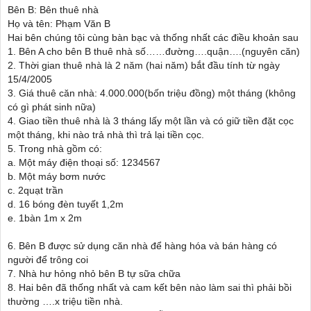
Bên B: Bên thuê nhà
Họ và tên: Phạm Văn B
Hai bên chúng tôi cùng bàn bạc và thống nhất các điều khoản sau
1. Bên A cho bên B thuê nhà số……đường….quận….(nguyên căn)
2. Thời gian thuê nhà là 2 năm (hai năm) bắt đầu tính từ ngày
15/4/2005
3. Giá thuê căn nhà: 4.000.000(bốn triệu đồng) một tháng (không
có gì phát sinh nữa)
4. Giao tiền thuê nhà là 3 tháng lấy một lần và có giữ tiền đặt cọc
một tháng, khi nào trả nhà thì trả lại tiền cọc.
5. Trong nhà gồm có:
a. Một máy điện thoại số: 1234567
b. Một máy bơm nước
c. 2quạt trần
d. 16 bóng đèn tuyết 1,2m
e. 1bàn 1m x 2m
6. Bên B được sử dụng căn nhà để hàng hóa và bán hàng có
người để trông coi
7. Nhà hư hỏng nhỏ bên B tự sữa chữa
8. Hai bên đã thống nhất và cam kết bên nào làm sai thì phải bồi
thường ….x triệu tiền nhà.