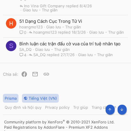
Ino Vina Gift Company
8/4/26
Giao lưu - Thư giãn
51 Dạng Cách Cục Trong Tử Vi
hoangmo123
Giao lưu - Thư giãn
hoangmo123
18/3/26
Giao lưu - Thư giãn
0
Bình luận các trận đấu cờ vua của trí tuệ nhân tạo
S
SA_DQ
Giao lưu - Thư giãn
SA_DQ
27/7/26
Giao lưu - Thư giãn
4
Facebook
Email
Link
Chia sẻ:
Prisma
Tiếng Việt (VN)
Quy định và Nội quy
Privacy policy
Trợ giúp
Trang chủ
R
S
TOP
BOT
S
®
Community platform by XenForo
© 2010-2021 XenForo Ltd.
Paid Registrations by
AddonFlare - Premium XF2 Addons