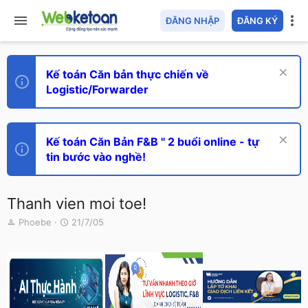
ĐĂNG NHẬP
ĐĂNG KÝ
Kế toán Căn bản thực chiến về
Logistic/Forwarder
Kế toán Căn Bản F&B " 2 buổi online - tự
tin bước vào nghề!
Thanh vien moi toe!
T
N
Phoebe
21/7/05
h
g
r
à
e
y
a
g
d
ử
s
i