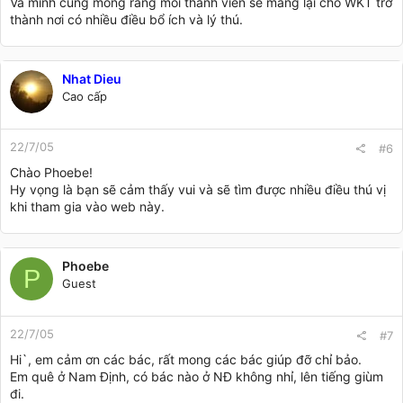
Và mình cũng mong rằng mỗi thành viên sẽ mang lại cho WKT trở
thành nơi có nhiều điều bổ ích và lý thú.
Nhat Dieu
Cao cấp
22/7/05
#6
Chào Phoebe!
Hy vọng là bạn sẽ cảm thấy vui và sẽ tìm được nhiều điều thú vị
khi tham gia vào web này.
Phoebe
P
Guest
22/7/05
#7
Hi`, em cảm ơn các bác, rất mong các bác giúp đỡ chỉ bảo.
Em quê ở Nam Định, có bác nào ở NĐ không nhỉ, lên tiếng giùm
đi.