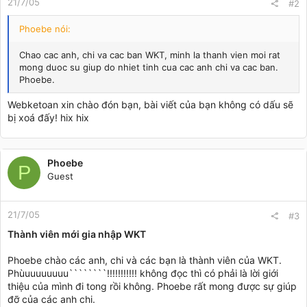
21/7/05
#2
Phoebe nói:
Chao cac anh, chi va cac ban WKT, minh la thanh vien moi rat
mong duoc su giup do nhiet tinh cua cac anh chi va cac ban.
Phoebe.
Webketoan xin chào đón bạn, bài viết của bạn không có dấu sẽ
bị xoá đấy! hix hix
Phoebe
P
Guest
21/7/05
#3
Thành viên mới gia nhập WKT
Phoebe chào các anh, chi và các bạn là thành viên của WKT.
Phùuuuuuuuu````````!!!!!!!!!!! không đọc thì có phải là lời giới
thiệu của mình đi tong rồi không. Phoebe rất mong được sự giúp
đỡ của các anh chi.