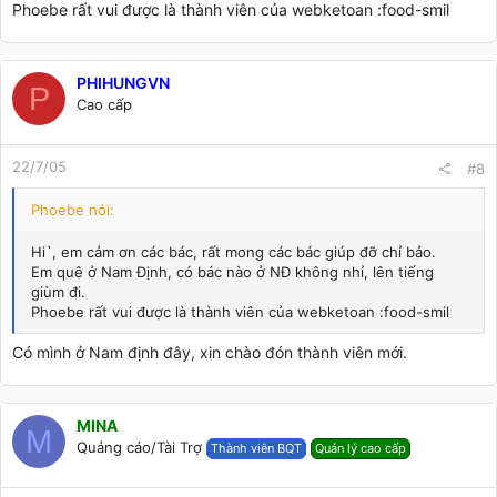
Phoebe rất vui được là thành viên của webketoan :food-smil
PHIHUNGVN
P
Cao cấp
22/7/05
#8
Phoebe nói:
Hi`, em cảm ơn các bác, rất mong các bác giúp đỡ chỉ bảo.
Em quê ở Nam Định, có bác nào ở NĐ không nhỉ, lên tiếng
giùm đi.
Phoebe rất vui được là thành viên của webketoan :food-smil
Có mình ở Nam định đây, xin chào đón thành viên mới.
MINA
M
Quảng cáo/Tài Trợ
Thành viên BQT
Quản lý cao cấp