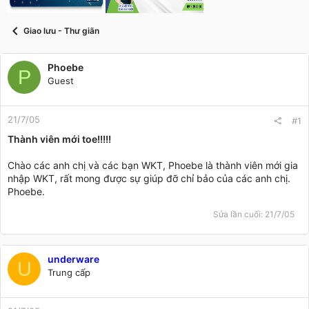
t
a
r
Giao lưu - Thư giãn
t
e
r
Phoebe
P
Guest
21/7/05
#1
Thành viên mới toe!!!!!
Chào các anh chị và các bạn WKT, Phoebe là thành viên mới gia
nhập WKT, rất mong được sự giúp đỡ chỉ bảo của các anh chị.
Phoebe.
Sửa lần cuối:
21/7/05
underware
U
Trung cấp