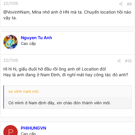
22/7/05
#9
@VovinhNam, Mina nhớ anh ở HN mà ta. Chuyển location hồi nào
vậy ta.
Nguyen Tu Anh
Cao cấp
22/7/05
#10
Hì hì hì, giấu đuôi hở đầu rồi ông anh ơi! Location đó!
Hay là anh đang ở Nam Định, đi nghỉ mát hay công tác đó anh?
vo vinh nam nói:
Có mình ở Nam định đây, xin chào đón thành viên mới.
PHIHUNGVN
P
Cao cấp