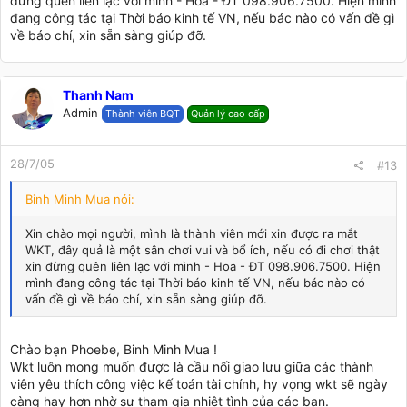
đừng quên liên lạc với mình - Hoa - ĐT 098.906.7500. Hiện mình
đang công tác tại Thời báo kinh tế VN, nếu bác nào có vấn đề gì
về báo chí, xin sẵn sàng giúp đỡ.
Thanh Nam
Admin
Thành viên BQT
Quản lý cao cấp
28/7/05
#13
Binh Minh Mua nói:
Xin chào mọi người, mình là thành viên mới xin được ra mắt
WKT, đây quả là một sân chơi vui và bổ ích, nếu có đi chơi thật
xin đừng quên liên lạc với mình - Hoa - ĐT 098.906.7500. Hiện
mình đang công tác tại Thời báo kinh tế VN, nếu bác nào có
vấn đề gì về báo chí, xin sẵn sàng giúp đỡ.
Chào bạn Phoebe, Binh Minh Mua !
Wkt luôn mong muốn được là cầu nối giao lưu giữa các thành
viên yêu thích công việc kế toán tài chính, hy vọng wkt sẽ ngày
càng hay hơn nhờ sự tham gia nhiệt tình của các bạn.