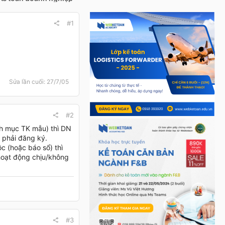
#1
Sửa lần cuối:
27/7/05
#2
anh mục TK mẫu) thì DN
 phải đăng ký.
c (hoặc báo sổ) thì
 hoạt động chịu/không
#3