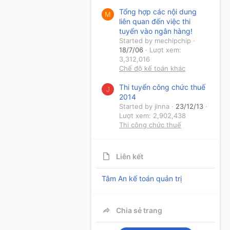
Tổng hợp các nội dung
M
liên quan đến việc thi
tuyển vào ngân hàng!
Started by mechipchip
18/7/06
Lượt xem:
3,312,016
Chế độ kế toán khác
Thi tuyển công chức thuế
J
2014
Started by jinna
23/12/13
Lượt xem: 2,902,438
Thi công chức thuế
Liên kết
Tâm An kế toán quản trị
Chia sẻ trang