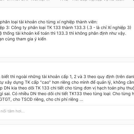
phân loại tài khoản cho từng xí nghiệp thành viên:
iệp 3: Công ty phân loại TK 133 thành 133.3 (.3 - là chỉ Xí nghiệp 3)
 thống tài khoản kế toán thì 133.3 thì không phân định như vậy.
ạn cùng tham gia ý kiến
 biết thì ngoài những tài khoản cấp 1, 2 và 3 theo quy định (trên d
tự xây dựng TK cấp "cao" hơn riêng cho mình để quản lý, không cần
 DN kia theo dõi TK 133 chi tiết cho từng đơn vị hạch toán phụ thuộ
ì sai. Có nhiều DN theo dõi chi tiết TK133 theo từng loại: Cho từng
GTGT, cho TSCĐ riêng, cho chi phí riêng ...
nổi tăm hơi...