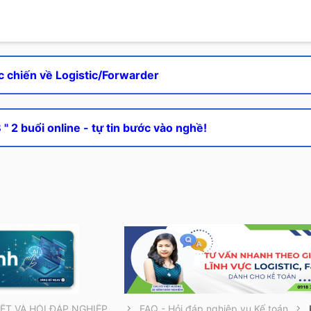
c chiến về Logistic/Forwarder
" 2 buổi online - tự tin bước vào nghề!
THÔNG TIN CẦN BIẾT VÀ HỎI ĐÁP NGHIỆP VỤ
FAQ - Hỏi đáp nghiệp vụ Kế toán