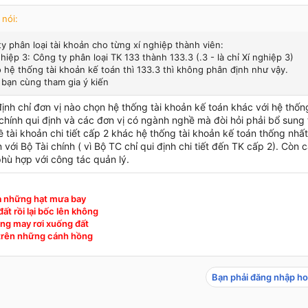
 nói:
y phân loại tài khoản cho từng xí nghiệp thành viên:
ghiệp 3: Công ty phân loại TK 133 thành 133.3 (.3 - là chỉ Xí nghiệp 3)
 hệ thống tài khoản kế toán thì 133.3 thì không phân định như vậy.
 bạn cùng tham gia ý kiến
ịnh chỉ đơn vị nào chọn hệ thống tài khoản kế toán khác với hệ thốn
chính qui định và các đơn vị có ngành nghề mà đòi hỏi phải bổ sung 
ề tài khoản chi tiết cấp 2 khác hệ thống tài khoản kế toán thống nhấ
 với Bộ Tài chính ( vì Bộ TC chỉ qui định chi tiết đến TK cấp 2). Còn c
phù hợp với công tác quản lý.
à những hạt mưa bay
ất rồi lại bốc lên không
ng may rơi xuống đất
 trên những cánh hồng
Bạn phải đăng nhập ho