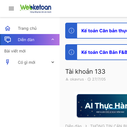
Trang chủ
Kế toán Căn bản thự
Diễn đàn
Bài viết mới
Kế toán Căn Bản F&B 
Có gì mới
Tài khoản 133
Bài viết mới
T
N
okavrus
27/7/05
h
g
Hoạt động mới nhất
r
à
e
y
a
g
d
ử
s
i
t
a
r
Diễn đàn