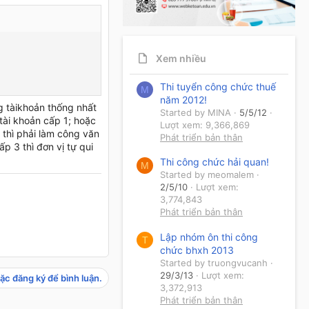
Xem nhiều
Thi tuyển công chức thuế
M
năm 2012!
g tàikhoản thống nhất
Started by MINA
5/5/12
tài khoản cấp 1; hoặc
Lượt xem: 9,366,869
t thì phải làm công văn
Phát triển bản thân
ấp 3 thì đơn vị tự qui
Thi công chức hải quan!
M
Started by meomalem
2/5/10
Lượt xem:
3,774,843
Phát triển bản thân
Lập nhóm ôn thi công
T
chức bhxh 2013
Started by truongvucanh
29/3/13
Lượt xem:
ặc đăng ký để bình luận.
3,372,913
Phát triển bản thân