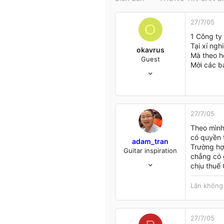
t
e
27/7/05
r
O
1 Công ty 
Tại xí ngh
okavrus
Mà theo hệ
Guest
Mời các b
27/3/05
10
0
0
48
27/7/05
Ha noi
Theo mình
có quyền 
adam_tran
Trường hợp
Guitar inspiration
chẳng có g
17/5/05
chịu thuế 
1,373
36
Lặn không 
48
48
Goooogle
27/7/05