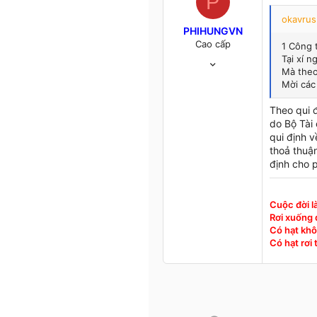
P
okavrus
PHIHUNGVN
Cao cấp
1 Công t
4/1/05
Tại xí n
Mà theo
1,393
Mời các
12
38
Theo qui đ
52
do Bộ Tài 
HANOI
qui định v
thoả thuận
định cho 
Cuộc đời l
Rơi xuống đ
Có hạt khô
Có hạt rơi