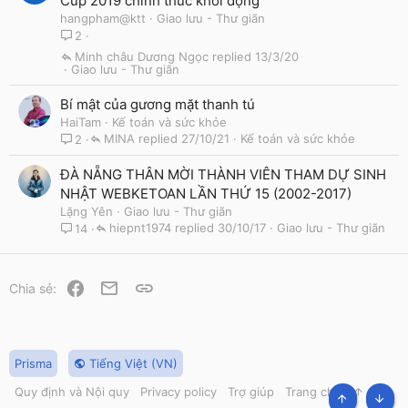
Cup 2019 chính thức khởi động
hangpham@ktt
Giao lưu - Thư giãn
2
Minh châu Dương Ngọc
13/3/20
Giao lưu - Thư giãn
Bí mật của gương mặt thanh tú
HaiTam
Kế toán và sức khỏe
MINA
27/10/21
Kế toán và sức khỏe
2
ĐÀ NẴNG THÂN MỜI THÀNH VIÊN THAM DỰ SINH
NHẬT WEBKETOAN LẦN THỨ 15 (2002-2017)
Lặng Yên
Giao lưu - Thư giãn
hiepnt1974
30/10/17
Giao lưu - Thư giãn
14
Facebook
Email
Link
Chia sẻ:
Prisma
Tiếng Việt (VN)
Quy định và Nội quy
Privacy policy
Trợ giúp
Trang chủ
R
S