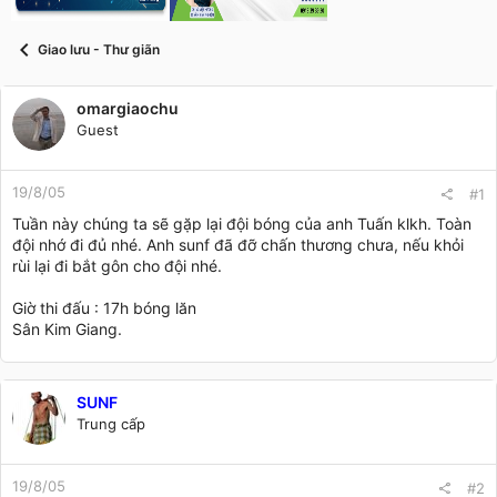
t
a
r
Giao lưu - Thư giãn
t
e
r
omargiaochu
Guest
19/8/05
#1
Tuần này chúng ta sẽ gặp lại đội bóng của anh Tuấn klkh. Toàn
đội nhớ đi đủ nhé. Anh sunf đã đỡ chấn thương chưa, nếu khỏi
rùi lại đi bắt gôn cho đội nhé.
Giờ thi đấu : 17h bóng lăn
Sân Kim Giang.
SUNF
Trung cấp
19/8/05
#2