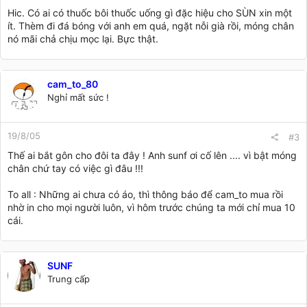
Hic. Có ai có thuốc bôi thuốc uống gì đặc hiệu cho SÙN xin một
ít. Thèm đi đá bóng với anh em quá, ngặt nỗi già rồi, móng chân
nó mãi chả chịu mọc lại. Bực thật.
cam_to_80
Nghỉ mất sức !
19/8/05
#3
Thế ai bắt gôn cho đôi ta đây ! Anh sunf ơi cố lên .... vì bật móng
chân chứ tay có việc gì đâu !!!
To all : Những ai chưa có áo, thì thông báo để cam_to mua rồi
nhờ in cho mọi người luôn, vì hôm trước chúng ta mới chỉ mua 10
cái.
SUNF
Trung cấp