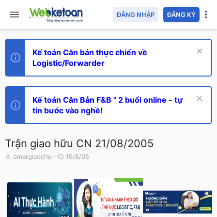
ĐĂNG NHẬP
ĐĂNG KÝ
Kế toán Căn bản thực chiến về
Logistic/Forwarder
Kế toán Căn Bản F&B " 2 buổi online - tự
tin bước vào nghề!
Trận giao hữu CN 21/08/2005
T
N
omargiaochu
19/8/05
h
g
r
à
e
y
a
g
d
ử
s
i