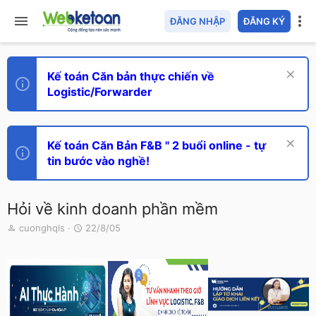
ĐĂNG NHẬP
ĐĂNG KÝ
Kế toán Căn bản thực chiến về
Logistic/Forwarder
Kế toán Căn Bản F&B " 2 buổi online - tự
tin bước vào nghề!
Hỏi về kinh doanh phần mềm
T
N
cuonghqls
22/8/05
h
g
r
à
e
y
a
g
d
ử
s
i