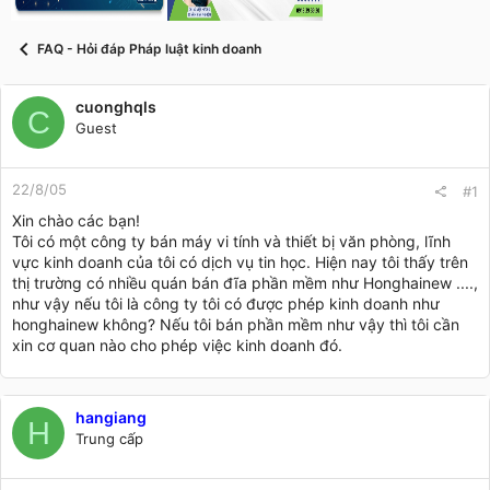
t
a
r
FAQ - Hỏi đáp Pháp luật kinh doanh
t
e
r
cuonghqls
C
Guest
22/8/05
#1
Xin chào các bạn!
Tôi có một công ty bán máy vi tính và thiết bị văn phòng, lĩnh
vực kinh doanh của tôi có dịch vụ tin học. Hiện nay tôi thấy trên
thị trường có nhiều quán bán đĩa phần mềm như Honghainew ....,
như vậy nếu tôi là công ty tôi có được phép kinh doanh như
honghainew không? Nếu tôi bán phần mềm như vậy thì tôi cần
xin cơ quan nào cho phép việc kinh doanh đó.
hangiang
H
Trung cấp