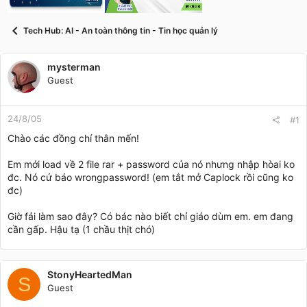
t
a
r
Tech Hub: AI - An toàn thông tin - Tin học quản lý
t
e
r
mysterman
Guest
24/8/05
#1
Chào các đồng chí thân mến!
Em mới load về 2 file rar + password của nó nhưng nhập hòai ko
đc. Nó cứ báo wrongpassword! (em tắt mở Caplock rồi cũng ko
đc)
Giờ fải làm sao đây? Có bác nào biết chỉ giáo dùm em. em đang
cần gấp. Hậu tạ (1 chầu thịt chó)
StonyHeartedMan
S
Guest