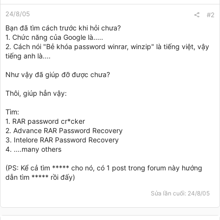
24/8/05
#2
Bạn đã tìm cách trước khi hỏi chưa?
1. Chức năng của Google là.....
2. Cách nói "Bẻ khóa password winrar, winzip" là tiếng việt, vậy
tiếng anh là....
Như vậy đã giúp đỡ được chưa?
Thôi, giúp hẳn vậy:
Tìm:
1. RAR password cr*cker
2. Advance RAR Password Recovery
3. Intelore RAR Password Recovery
4. ....many others
(PS: Kể cả tìm ***** cho nó, có 1 post trong forum này hướng
dẫn tìm ***** rồi đấy)
Sửa lần cuối:
24/8/05