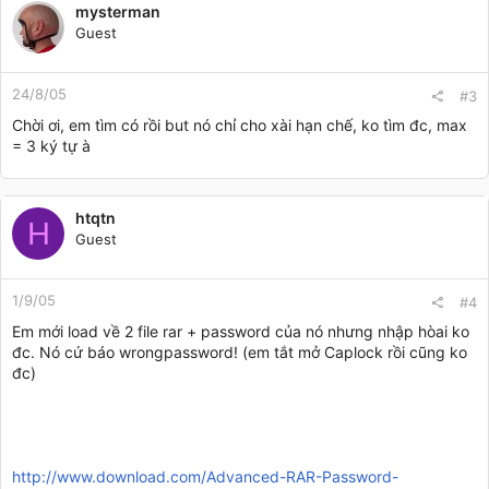
mysterman
Guest
24/8/05
#3
Chời ơi, em tìm có rồi but nó chỉ cho xài hạn chế, ko tìm đc, max
= 3 ký tự à
htqtn
H
Guest
1/9/05
#4
Em mới load về 2 file rar + password của nó nhưng nhập hòai ko
đc. Nó cứ báo wrongpassword! (em tắt mở Caplock rồi cũng ko
đc)
http://www.download.com/Advanced-RAR-Password-