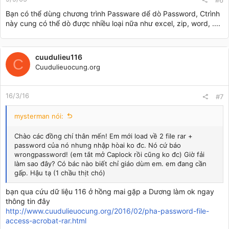
#6
Bạn có thể dùng chương trình Passware dể dò Password, Ctrình
này cung có thể dò được nhiều loại nữa như excel, zip, word, ....
cuudulieu116
C
Cuudulieuocung.org
16/3/16
#7
mysterman nói:
Chào các đồng chí thân mến! Em mới load về 2 file rar +
password của nó nhưng nhập hòai ko đc. Nó cứ báo
wrongpassword! (em tắt mở Caplock rồi cũng ko đc) Giờ fải
làm sao đây? Có bác nào biết chỉ giáo dùm em. em đang cần
gấp. Hậu tạ (1 chầu thịt chó)
bạn qua cứu dữ liệu 116 ở hồng mai gặp a Dương làm ok ngay
thông tin đây
http://www.cuudulieuocung.org/2016/02/pha-password-file-
access-acrobat-rar.html