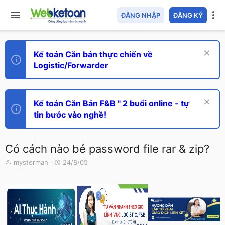
ĐĂNG NHẬP
ĐĂNG KÝ
Kế toán Căn bản thực chiến về
Logistic/Forwarder
Kế toán Căn Bản F&B " 2 buổi online - tự
tin bước vào nghề!
Có cách nào bẻ password file rar & zip?
T
N
mysterman
24/8/05
h
g
r
à
e
y
a
g
d
ử
s
i