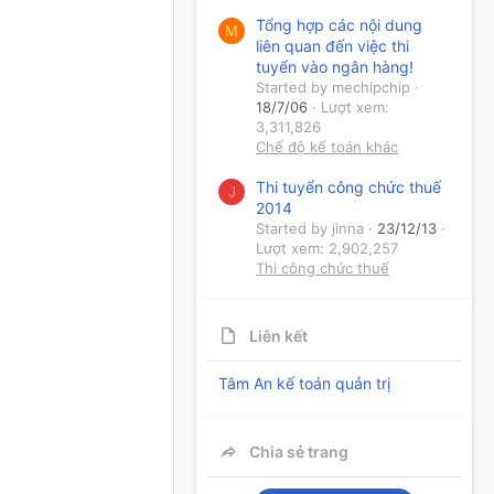
Tổng hợp các nội dung
M
liên quan đến việc thi
tuyển vào ngân hàng!
Started by mechipchip
18/7/06
Lượt xem:
3,311,826
Chế độ kế toán khác
Thi tuyển công chức thuế
J
2014
Started by jinna
23/12/13
Lượt xem: 2,902,257
Thi công chức thuế
Liên kết
Tâm An kế toán quản trị
Chia sẻ trang