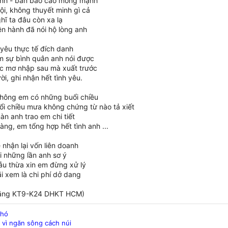
anh - bản báo cáo mong mạnh
ội, không thuyết minh gì cả
hĩ ta đâu còn xa lạ
ện hành đã nói hộ lòng anh
 yêu thực tế đích danh
 sự bình quân anh nói được
 mơ nhập sau mà xuất trước
i, ghi nhận hết tình yêu.
hông em có những buổi chiều
i chiều mưa không chứng từ nào tả xiết
àn anh trao em chi tiết
àng, em tổng hợp hết tình anh ...
nhận lại vốn liên doanh
i những lần anh sơ ý
ẫu thừa xin em đừng xử lý
i xem là chi phí dở dang
ăng KT9-K24 DHKT HCM)
khó
vì ngăn sông cách núi