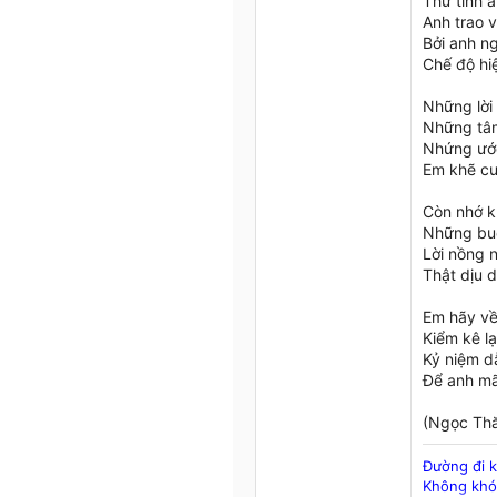
Thư tình 
Anh trao v
Bởi anh ng
Chế độ hi
Những lời
Những tâm
Nhứng ước
Em khẽ cườ
Còn nhớ k
Những buổ
Lời nồng n
Thật dịu d
Em hãy về 
Kiểm kê lạ
Kỷ niệm d
Để anh mã
(Ngọc Th
Đường đi 
Không khó 