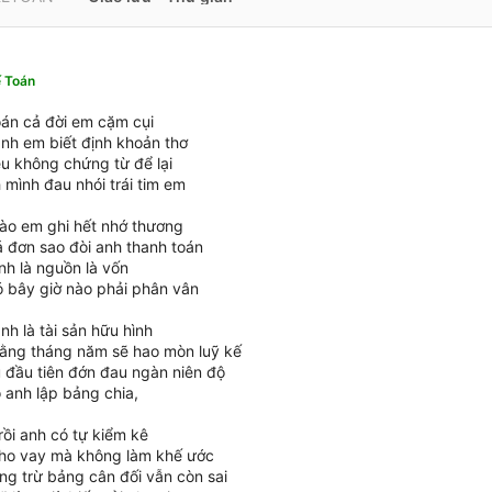
ế Toán
oán cả đời em cặm cụi
anh em biết định khoản thơ
êu không chứng từ để lại
h mình đau nhói trái tim em
ào em ghi hết nhớ thương
 đơn sao đòi anh thanh toán
anh là nguồn là vốn
có bây giờ nào phải phân vân
nh là tài sản hữu hình
ằng tháng năm sẽ hao mòn luỹ kế
 đầu tiên đớn đau ngàn niên độ
 anh lập bảng chia,
rồi anh có tự kiểm kê
ho vay mà không làm khế ước
ng trừ bảng cân đối vẫn còn sai