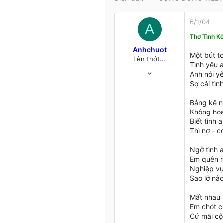
t
e
6/1/04
r
A
Thơ Tình K
Anhchuot
Một bút t
Lên thớt...
Tình yêu 
23/7/03
Anh nói y
362
Sợ cái tìn
6
18
Bảng kê n
Không hoá
Hanoi
Biết tình 
www.
Thì nợ - 
Ngở tình a
Em quên r
Nghiệp vụ
Sao lỡ nào
Mất nhau 
Em chót c
Cứ mãi cộ