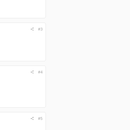
#3
#4
#5