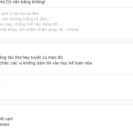
 Nợ Có vẫn bằng không!
 em! ở nơi kia xa lắm!
 căn phòng trống cô đơn...
m nay, chẳng thế nào dang dở...
khát khao, em chầm chậm quay về...:inlove:
áng tác thơ hay tuyệt cú mèo đó
chắc các vị không dám thi vào học kế toán nữa
:
:
hể cạn!
 mòn!