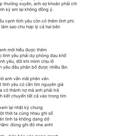
 thường xuyên, anh sợ khoản phải chi
nh kỳ em lại không đồng ý.
u cạnh tình yêu còn có thêm tình phí.
 làm sao cho hợp lý cả hai bên
 anh mới hiểu được thêm
 tình yêu phải dự phòng đau khổ
nh yêu, đôi khi mình chịu lỗ
h yêu đâu phân bổ được nhiều lần.
iờ anh vẫn mãi phân vân
t tình yêu có cần tìm nguyên giá
a có thành nợ mà anh phải trả
h kết chuyển tất cả vào trong tim
xem lại nhật ký chung
t thời ta cùng nhau ghi sổ
án tình ta không dang dở
hầm: đừng ghi đỏ nhe anh!