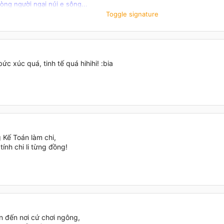
lòng người ngại núi e sông...
Toggle signature
yahoo.com
nbt
ức xúc quá, tinh tế quá hihihi! :bia
 Kế Toán làm chi,
tính chi li từng đồng!
n đến nơi cứ chơi ngông,