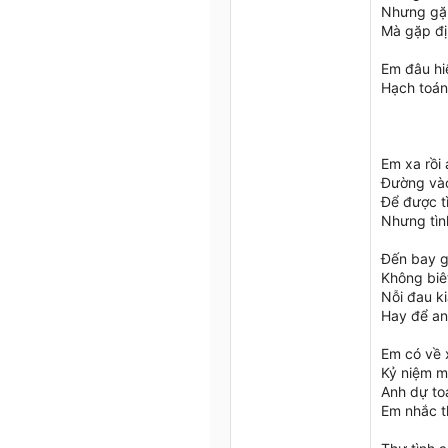
Nhưng gặp
Mà gặp đị
Em đâu hiể
Hạch toán
Em xa rồi
Đường vào
Để được tì
Nhưng tìn
Đến bay g
Không biê
Nỗi đau ki
Hay để an
Em có về 
Kỷ niệm mộ
Anh dự to
Em nhắc t