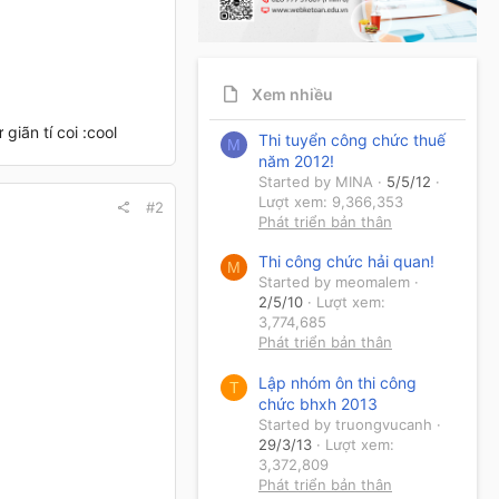
Xem nhiều
iãn tí coi :cool
Thi tuyển công chức thuế
M
năm 2012!
Started by MINA
5/5/12
Lượt xem: 9,366,353
#2
Phát triển bản thân
Thi công chức hải quan!
M
Started by meomalem
2/5/10
Lượt xem:
3,774,685
Phát triển bản thân
Lập nhóm ôn thi công
T
chức bhxh 2013
Started by truongvucanh
29/3/13
Lượt xem:
3,372,809
Phát triển bản thân