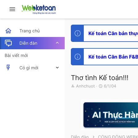
Trang chủ
Kế toán Căn bản thự
Diễn đàn
Bài viết mới
Kế toán Căn Bản F&B 
Có gì mới
Thơ tình Kế toán!!!
Bài viết mới
T
N
Anhchuot
6/1/04
h
g
Hoạt động mới nhất
r
à
e
y
a
g
d
ử
s
i
t
a
r
Diễn đàn
CỘNG ĐỒNG WEB