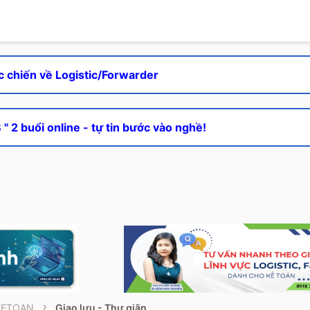
c chiến về Logistic/Forwarder
" 2 buổi online - tự tin bước vào nghề!
KETOAN
Giao lưu - Thư giãn