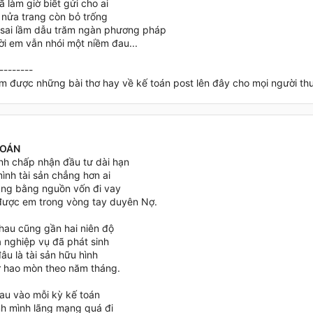
 làm giờ biết gửi cho ai
t nửa trang còn bỏ trống
sai lầm dẫu trăm ngàn phương pháp
ời em vẫn nhói một niềm đau...
--------
m được những bài thơ hay về kế toán post lên đây cho mọi người thư g
TOÁN
nh chấp nhận đầu tư dài hạn
ình tài sản chẳng hơn ai
ung bằng nguồn vốn đi vay
ược em trong vòng tay duyên Nợ.
hau cũng gần hai niên độ
à nghiệp vụ đã phát sinh
âu là tài sản hữu hình
 hao mòn theo năm tháng.
au vào mỗi kỳ kế toán
nh mình lãng mạng quá đi