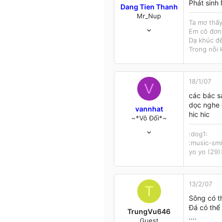
Phát sinh
Dang Tien Thanh
Mr_Nup
Ta mơ thấy
23/11/05
Em cô đơn,
126
Dạ khúc đê
1
Trong nỗi 
18
Tuyệt tình cốc
18/1/07
V
các bác s
dọc nghe 
vannhat
hic hic
~*Vô Đối*~
5/7/06
:dog1:
226
:music-smi
0
yo yo (29)
16
Năm châu bốn biển là nhà
13/2/07
T
Sông có t
Đá có thể
TrungVu646
....
Guest