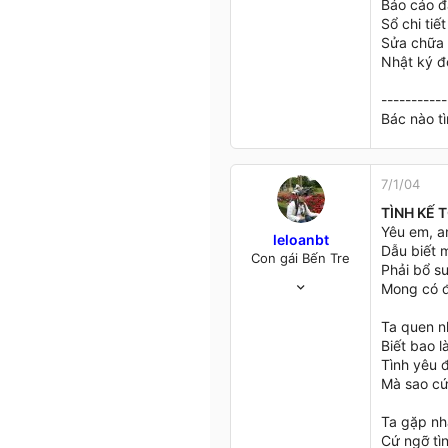
Báo cáo đã
Sổ chi tiế
Sửa chữa 
Nhật ký đ
-----------
Bác nào tì
7/1/04
TÌNH KẾ 
Yêu em, a
leloanbt
Dẫu biết m
Con gái Bến Tre
Phải bổ s
3/6/03
Mong có đ
259
10
Ta quen n
18
Biết bao l
Tình yêu đ
45
Mà sao cứ
TP.HCM
Truy cập trang
Ta gặp nh
Cứ ngỡ tì