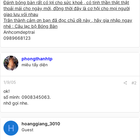
Đánh bóng bàn rất có lợi cho sức khoẻ , có tinh thần thật thật
thoải mái cho ngày mới, đồng thời đây là cơ hội cho mọi người
giao lưu vói nhau
Trân thành cảm ơn bạn đã đọc chủ dề này , hãy gia nhập ngay
nhé : Câu lạc bộ Bóng Bàn
Anhcomdeptrai
0989668123
phongthanhtp
miêu tẩy diện
1/9/05
#2
ok!
số mình: 0908345063.
nhớ gọi nhe.
hoanggiang_3010
H
Guest