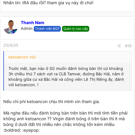
Nhắn tin: IRA đâu rồi? tham gia vụ này đi chứ!
Thanh Nam
Admin
Thành viên BQT
Quản lý cao cấp
20/9/05
#16
ketoancon nói:
Trước mắt, bạn nào ở SG muốn đánh bóng bàn thì cứ khoảng
3h chiều thứ 7 xách vợt ra CLB Tamvar, đường Bắc Hải, nằm ở
khoảng giữa cư xá Bắc Hải và công viên Lê Thị Riêng ấy, đánh
với ketoancon. !
Nếu chi phí ketoancon chịu thì mình xin tham gia.
Mà nghe đâu nếu đánh bóng bàn trên bàn thì mới tính tiền phải
không anh ketoancon ?? Virgin đánh bóng ở trên bàn thì ít mà
bóng ở dưới đất thì nhiều nên chắc không tốn kém nhiều
:boldred: :eyepop: