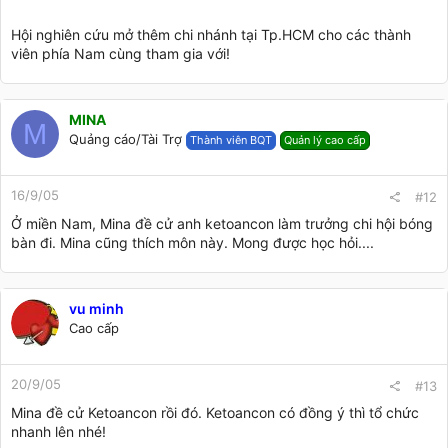
Hội nghiên cứu mở thêm chi nhánh tại Tp.HCM cho các thành
viên phía Nam cùng tham gia với!
MINA
M
Quảng cáo/Tài Trợ
Thành viên BQT
Quản lý cao cấp
16/9/05
#12
Ở miền Nam, Mina đề cử anh ketoancon làm trưởng chi hội bóng
bàn đi. Mina cũng thích môn này. Mong được học hỏi....
vu minh
Cao cấp
20/9/05
#13
Mina đề cử Ketoancon rồi đó. Ketoancon có đồng ý thì tổ chức
nhanh lên nhé!