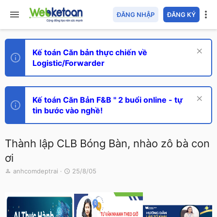
ĐĂNG NHẬP
ĐĂNG KÝ
Kế toán Căn bản thực chiến về
Logistic/Forwarder
Kế toán Căn Bản F&B " 2 buổi online - tự
tin bước vào nghề!
Thành lập CLB Bóng Bàn, nhào zô bà con
ơi
T
N
anhcomdeptrai
25/8/05
h
g
r
à
e
y
a
g
d
ử