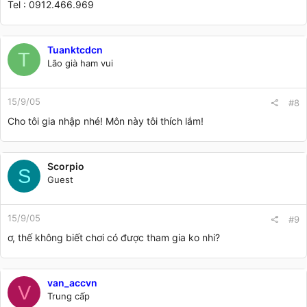
Tel : 0912.466.969
Tuanktcdcn
T
Lão già ham vui
15/9/05
#8
Cho tôi gia nhập nhé! Môn này tôi thích lắm!
Scorpio
S
Guest
15/9/05
#9
ơ, thế không biết chơi có được tham gia ko nhi?
van_accvn
V
Trung cấp