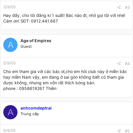
3/9/05
#3
Hay đấy, cho tôi đăng kí 1 suất! Bác nào đi, nhớ gọi tôi với nhé!
Cám ơn! SĐT: 0912.441.667
Age of Empires
A
Guest
5/9/05
#4
Cho em tham gia với các bác ơi,cho em hỏi club này ở miền bắc
hay miền Nam vậy, em đang ở sai gòn không biết có tham gia
được không, nhưng em vốn rất thích bóng bàn.
phone : 0958619267 Thiên
anhcomdeptrai
A
Trung cấp
6/9/05
#5