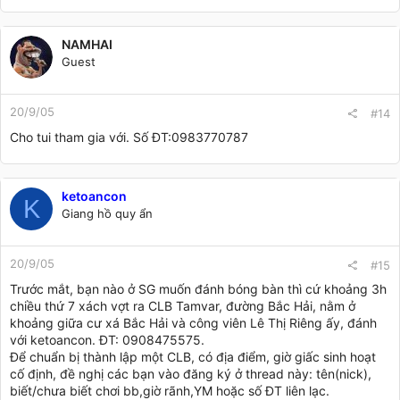
NAMHAI
Guest
20/9/05
#14
Cho tui tham gia với. Số ĐT:0983770787
ketoancon
K
Giang hồ quy ẩn
20/9/05
#15
Trước mắt, bạn nào ở SG muốn đánh bóng bàn thì cứ khoảng 3h
chiều thứ 7 xách vợt ra CLB Tamvar, đường Bắc Hải, nằm ở
khoảng giữa cư xá Bắc Hải và công viên Lê Thị Riêng ấy, đánh
với ketoancon. ĐT: 0908475575.
Để chuẩn bị thành lập một CLB, có địa điểm, giờ giấc sinh hoạt
cố định, đề nghị các bạn vào đăng ký ở thread này: tên(nick),
biết/chưa biết chơi bb,giờ rãnh,YM hoặc số ĐT liên lạc.