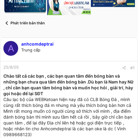
s
i
t
a
r
Phát triển bản thân
t
e
r
anhcomdeptrai
A
Trung cấp
25/8/05
#1
Chào tất cả các bạn , các bạn quan tâm đến bóng bàn và
những bạn chưa qua tâm đến bóng bàn .
Dù bạn là Nam hay Nữ
, chỉ cần bạn quan tâm bóng bàn và muốn học hỏi , giải trí, hày
gọi hoặc để lại SĐT
Câu lạc bộ của WEBKetoan hiện nay đã có CLB Bóng Đá , mình
cùng rất thích bóng đá m nhưng mà yêu thích bóng bàn hơn cả
Mình rất mong muốn có người cùng sở thích với mình , địa điểm
đánh bóng bàn thì mình sưu tầm hết cả rồi , bây giờ chỉ cần bạn
quan tâm , để lại đây Địa chỉ liên hệ hoặc gọi điện trực tiếp ,
hoặc nhắn tin cho Anhcomdeptrai là các bạn oke là dc ( Vinh
0989668123)