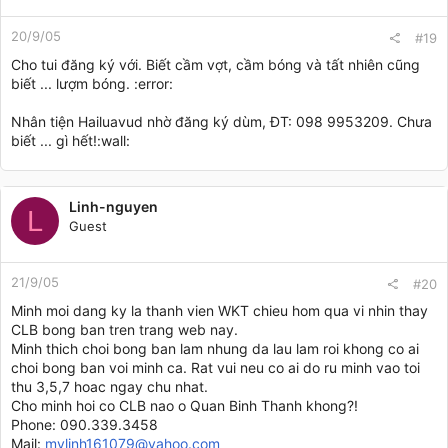
20/9/05
#19
Cho tui đăng ký với. Biết cầm vợt, cầm bóng và tất nhiên cũng
biết ... lượm bóng. :error:
Nhân tiện Hailuavud nhờ đăng ký dùm, ĐT: 098 9953209. Chưa
biết ... gì hết!:wall:
Linh-nguyen
L
Guest
21/9/05
#20
Minh moi dang ky la thanh vien WKT chieu hom qua vi nhin thay
CLB bong ban tren trang web nay.
Minh thich choi bong ban lam nhung da lau lam roi khong co ai
choi bong ban voi minh ca. Rat vui neu co ai do ru minh vao toi
thu 3,5,7 hoac ngay chu nhat.
Cho minh hoi co CLB nao o Quan Binh Thanh khong?!
Phone: 090.339.3458
Mail:
mylinh161079@yahoo.com