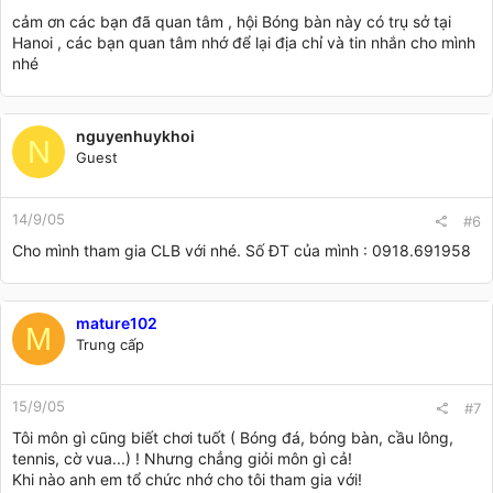
cảm ơn các bạn đã quan tâm , hội Bóng bàn này có trụ sở tại
Hanoi , các bạn quan tâm nhớ để lại địa chỉ và tin nhắn cho mình
nhé
nguyenhuykhoi
N
Guest
14/9/05
#6
Cho mình tham gia CLB với nhé. Số ĐT của mình : 0918.691958
mature102
M
Trung cấp
15/9/05
#7
Tôi môn gì cũng biết chơi tuốt ( Bóng đá, bóng bàn, cầu lông,
tennis, cờ vua...) ! Nhưng chẳng giỏi môn gì cả!
Khi nào anh em tổ chức nhớ cho tôi tham gia với!