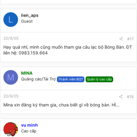
lien_aps
L
Guest
20/9/05
#17
Hay quá nhỉ, mình cũng muốn tham gia câu lạc bộ Bóng Bàn. ĐT
liên hệ: 0983.159.664
MINA
M
Quảng cáo/Tài Trợ
Thành viên BQT
Quản lý cao cấp
20/9/05
#18
Mina xin đăng ký tham gia, chưa biết gì về bóng bàn. HÌ...
vu minh
Cao cấp