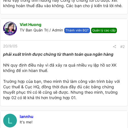
Như vậy trong tình huống này Công ty chúng tôi có được xét
không hoàn thuế đầu vào không. Các bạn cho ý kiến trả lời nhé.
Viet Huong
TV Ban Quản Trị / Admin
Thành viên BQT
Quản lý cao cấp
20/9/05
#2
phải xuất trình được chứng từ thanh toán qua ngân hàng
NN quy định điều này vì đã xảy ra quá nhiều vụ lập hồ sơ XK
khống để xin hòan thuế.
Trường hợp của bạn, theo mình thử làm công văn trình bày với
Cục thuế & Cục HQ, đồng thời đưa đầy đủ các bằng chứng
thuyết phục thì có lẽ cũng sẽ được. Nhưng theo mình, trường
hợp 02 có lẽ khả thi hơn trường hợp 01.
lannhu
L
It's me!