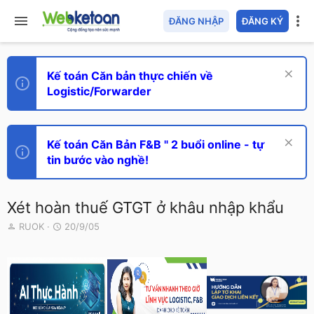
ĐĂNG NHẬP
ĐĂNG KÝ
Kế toán Căn bản thực chiến về
Logistic/Forwarder
Kế toán Căn Bản F&B " 2 buổi online - tự
tin bước vào nghề!
Xét hoàn thuế GTGT ở khâu nhập khẩu
T
N
RUOK
20/9/05
h
g
r
à
e
y
a
g
d
ử
s
i