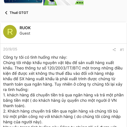
t
a
r
Thuế GTGT
t
e
r
RUOK
R
Guest
20/9/05
#1
Công ty tôi có tình huống như này:
Chúng tôi nhập khẩu nguyên vật liệu để sản xuất hàng xuất
khẩu. Theo thông tư số 120/2003/TT/BTC một trong những điều
kiện để được xét không thu thuế đầu vào đối với hàng nhập
khẩu để SX hàng xuất khẩu là phải xuất trình được chứng từ
thanh toán qua ngân hàng. Tuy nhiên ở công ty chúng tôi lại xảy
ra tình huống:
1. khách hàng đã chuyển tiền trả qua ngân hàng và trả một phần
bằng tiền mặt ( do khách hàng ủy quyển cho một người ở VN
thanh toán).
2. Khách hàng chuyển trả tiền qua ngân hàng và chúng tôi bù
trừ một phần công nợ với khách hàng ( do chúng tôi cũng nhập
hàng của người này).