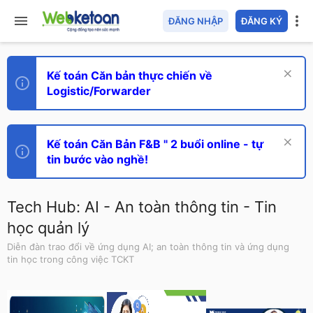
ĐĂNG NHẬP
ĐĂNG KÝ
Kế toán Căn bản thực chiến về
Logistic/Forwarder
Kế toán Căn Bản F&B " 2 buổi online - tự
tin bước vào nghề!
Tech Hub: AI - An toàn thông tin - Tin
học quản lý
Diễn đàn trao đổi về ứng dụng AI; an toàn thông tin và ứng dụng
tin học trong công việc TCKT