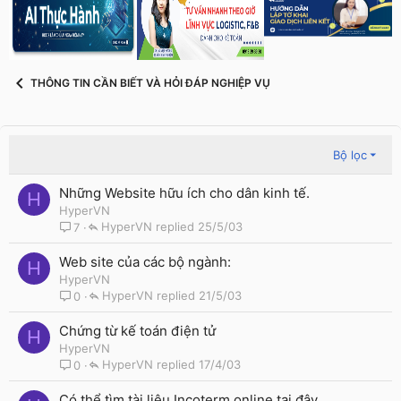
THÔNG TIN CẦN BIẾT VÀ HỎI ĐÁP NGHIỆP VỤ
Bộ lọc
Những Website hữu ích cho dân kinh tế.
H
HyperVN
HyperVN
25/5/03
7
Web site của các bộ ngành:
H
HyperVN
HyperVN
21/5/03
0
Chứng từ kế toán điện tử
H
HyperVN
HyperVN
17/4/03
0
Có thể tìm tài liệu Incoterm online tại đây