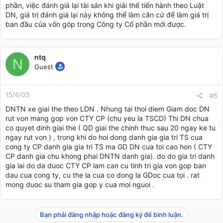
phần, việc đánh giá lại tài sản khi giải thể tiến hành theo Luật
DN, giá trị đánh giá lại này không thể làm căn cứ để làm giá trị
ban đầu của vốn góp trong Công ty Cổ phần mới được.
ntq
N
Guest
15/6/03
#5
DNTN xe giai the theo LDN . Nhung tai thoi diem Giam doc DN
rut von mang gop von CTY CP (chu yeu la TSCD) Thi DN chua
co quyet dinh giai the ( QD giai the chinh thuc sau 20 ngay ke tu
ngay rut von ) , trong khi do hoi dong danh gia gia tri TS cua
cong ty CP danh gia gia tri TS ma GD DN cua toi cao hon ( CTY
CP danh gia chu khong phai DNTN danh gia). do do gia tri danh
gia lai do da duoc CTY CP lam can cu tinh tri gia von gop ban
dau cua cong ty, cu the la cua co dong la GDoc cua tọi . rat
mong duoc su tham gia gop y cua moi ng­uoi .
Bạn phải đăng nhập hoặc đăng ký để bình luận.