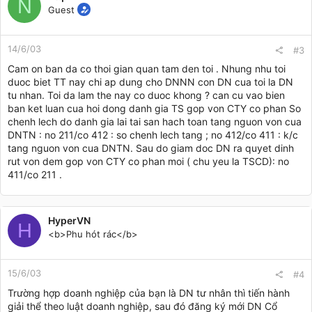
N
Guest
14/6/03
#3
Cam on ban da co thoi gian quan tam den toi . Nhung nhu toi
duoc biet TT nay chi ap dung cho DNNN con DN cua toi la DN
tu nhan. Toi da lam the nay co duoc khong ? can cu vao bien
ban ket luan cua hoi dong danh gia TS gop von CTY co phan So
chenh lech do danh gia lai tai san hach toan tang nguon von cua
DNTN : no 211/co 412 : so chenh lech tang ; no 412/co 411 : k/c
tang nguon von cua DNTN. Sau do giam doc DN ra quyet dinh
rut von dem gop von CTY co phan moi ( chu yeu la TSCD): no
411/co 211 .
HyperVN
H
<b>Phu hót rác</b>
15/6/03
#4
Trường hợp doanh nghiệp của bạn là DN tư nhân thì tiến hành
giải thể theo luật doanh nghiệp, sau đó đăng ký mới DN Cổ