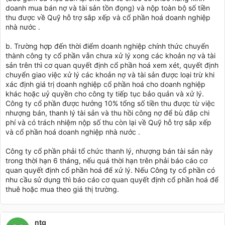
doanh mua bán nợ và tài sản tồn đọng) và nộp toàn bộ số tiền
thu được về Quỹ hỗ trợ sắp xếp và cổ phần hoá doanh nghiệp
nhà nước .
b. Trường hợp đến thời điểm doanh nghiệp chính thức chuyển
thành công ty cổ phần vẫn chưa xử lý xong các khoản nợ và tài
sản trên thì cơ quan quyết định cổ phần hoá xem xét, quyết định
chuyển giao việc xử lý các khoản nợ và tài sản được loại trừ khi
xác định giá trị doanh nghiệp cổ phần hoá cho doanh nghiệp
khác hoặc uỷ quyền cho công ty tiếp tục bảo quản và xử lý.
Công ty cổ phần được hưởng 10% tổng số tiền thu được từ việc
nhượng bán, thanh lý tài sản và thu hồi công nợ để bù đắp chi
phí và có trách nhiệm nộp số thu còn lại về Quỹ hỗ trợ sắp xếp
và cổ phần hoá doanh nghiệp nhà nước .
Công ty cổ phần phải tổ chức thanh lý, nhượng bán tài sản này
trong thời hạn 6 tháng, nếu quá thời hạn trên phải báo cáo cơ
quan quyết định cổ phần hoá để xử lý. Nếu Công ty cổ phần có
nhu cầu sử dụng thì báo cáo cơ quan quyết định cổ phần hoá để
thuê hoặc mua theo giá thị trường.
ntq