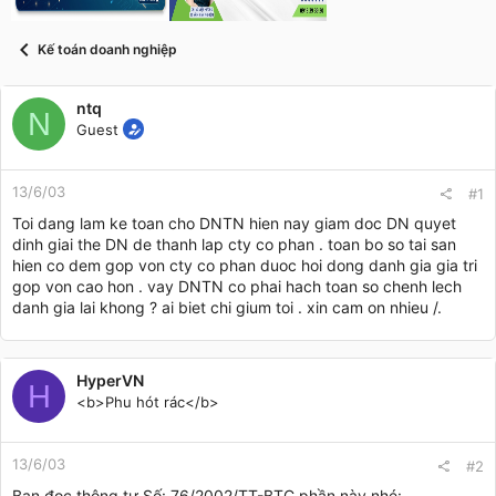
t
a
r
Kế toán doanh nghiệp
t
e
r
ntq
N
Guest
13/6/03
#1
Toi dang lam ke toan cho DNTN hien nay giam doc DN quyet
dinh giai the DN de thanh lap cty co phan . toan bo so tai san
hien co dem gop von cty co phan duoc hoi dong danh gia gia tri
gop von cao hon . vay DNTN co phai hach toan so chenh lech
danh gia lai khong ? ai biet chi gium toi . xin cam on nhieu /.
HyperVN
H
<b>Phu hót rác</b>
13/6/03
#2
Bạn đọc thông tư Số: 76/2002/TT-BTC phần này nhé: