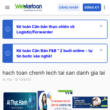
ĐĂNG NHẬP
ĐĂNG KÝ
Kế toán Căn bản thực chiến về
Logistic/Forwarder
Kế toán Căn Bản F&B " 2 buổi online - tự
tin bước vào nghề!
hach toan chenh lech tai san danh gia lai
T
N
ntq
13/6/03
h
g
r
à
e
y
a
g
d
ử
s
i