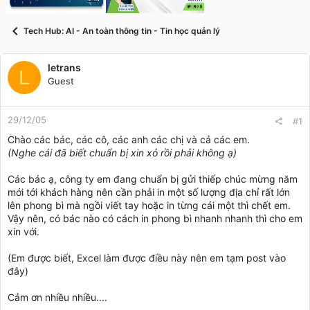
t
a
r
Tech Hub: AI - An toàn thông tin - Tin học quản lý
t
e
r
letrans
L
Guest
29/12/05
#1
Chào các bác, các cô, các anh các chị và cả các em.
(Nghe cái đã biết chuẩn bị xin xỏ rồi phải không ạ)
Các bác ạ, công ty em đang chuẩn bị gửi thiếp chúc mừng năm
mới tới khách hàng nên cần phải in một số lượng địa chỉ rất lớn
lên phong bì mà ngồi viết tay hoặc in từng cái một thì chết em.
Vậy nên, có bác nào có cách in phong bì nhanh nhanh thì cho em
xin với.
(Em được biết, Excel làm được điều này nên em tạm post vào
đây)
Cảm ơn nhiều nhiều....