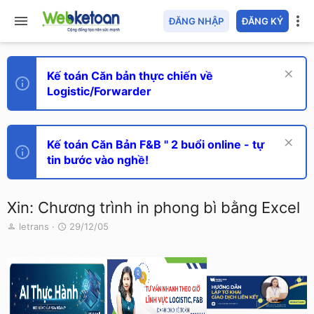
ĐĂNG NHẬP
ĐĂNG KÝ
Kế toán Căn bản thực chiến về
Logistic/Forwarder
Kế toán Căn Bản F&B " 2 buổi online - tự
tin bước vào nghề!
Xin: Chương trình in phong bì bằng Excel
T
N
letrans
29/12/05
h
g
r
à
e
y
a
g
d
ử
s
i