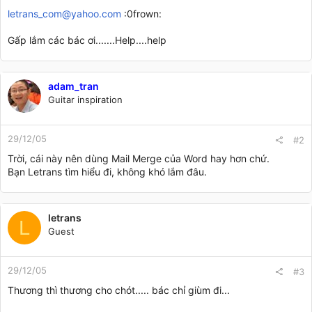
letrans_com@yahoo.com
:0frown:
Gấp lắm các bác ơi.......Help....help
adam_tran
Guitar inspiration
29/12/05
#2
Trời, cái này nên dùng Mail Merge của Word hay hơn chứ.
Bạn Letrans tìm hiểu đi, không khó lắm đâu.
letrans
L
Guest
29/12/05
#3
Thương thì thương cho chót..... bác chỉ giùm đi...