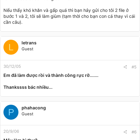
Nếu thấy khó khăn và gấp quá thì bạn hảy gửi cho tôi 2 file ở
bước 1 và 2, tôi sẽ làm giùm (tạm thời cho bạn con cá thay vì cái
cần câu).
letrans
L
Guest
30/12/05
#5
Em đã làm được rồi và thành công rực rỡ.......
Thankssss bác nhiều...
phahacong
P
Guest
20/9/06
#6