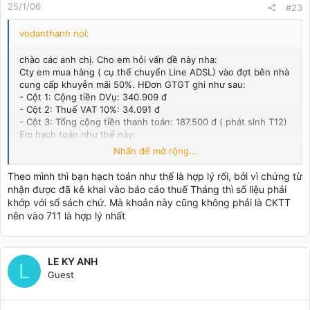
25/1/06
#23
vodanthanh nói:
chào các anh chị. Cho em hỏi vấn đề này nha:
Cty em mua hàng ( cụ thể chuyển Line ADSL) vào đợt bên nhà
cung cấp khuyễn mãi 50%. HĐơn GTGT ghi như sau:
- Cột 1: Cộng tiền DVụ: 340.909 đ
- Cột 2: Thuế VAT 10%: 34.091 đ
- Cột 3: Tổng cộng tiền thanh toán: 187.500 đ ( phát sinh T12)
Em hạch toán như thế này:
Nợ 642: 340.909 đ
Nhấn để mở rộng...
Nợ 133: 34.091 đ
Có 111: 187.500 đ
Theo mình thì bạn hạch toán như thế là hợp lý rối, bởi vì chứng từ
Có 711: 187.500 đ. cách ĐK này có đúng không? vì em có hỏi
nhận được đã kê khai vào báo cáo thuế Tháng thì số liệu phải
bạn của em thì bạn ấy bảo nên đưa vào TK 515
khớp với sổ sách chứ. Mà khoản này cũng không phải là CKTT
Khi lập bảng CĐKT thì 711 này không thể đưa vào TK 511 được
nên vào 711 là hợp lý nhất
và ở Bảng KQKD thì khoảng 187.500 đ đưa vào DThu hoạt động
tchính hay sao? Em thấy không ổn tí nào? các anh chị xem thử
vấn đề của em và chỉ cho em cách giải quyết nhé
Tình hình thật khẩn cấp vì em hoang mang đến độ ko làm việc
LE KY ANH
L
gì được . Em cảm ơn ạ
Guest