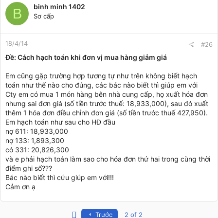
binh minh 1402
B
Sơ cấp
18/4/14
#26
Ðề: Cách hạch toán khi đơn vị mua hàng giảm giá
Em cũng gặp trường hợp tương tự như trên không biết hạch
toán như thế nào cho đúng, các bác nào biết thì giúp em với
Cty em có mua 1 món hàng bên nhà cung cấp, họ xuất hóa đơn
nhưng sai đơn giá (số tiền trước thuế: 18,933,000), sau đó xuất
thêm 1 hóa đơn điều chỉnh đơn giá (số tiền trước thuế 427,950).
Em hạch toán như sau cho HĐ đầu
nợ 611: 18,933,000
nợ 133: 1,893,300
có 331: 20,826,300
và e phải hạch toán làm sao cho hóa đơn thứ hai trong cùng thời
điểm ghi sổ???
Bác nào biết thì cứu giúp em với!!!
Cảm ơn ạ
First
Trước
2 of 2