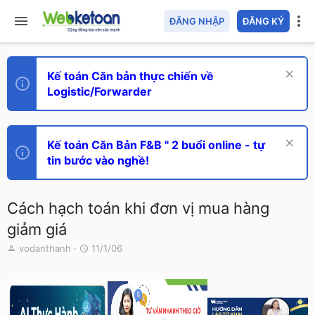
ĐĂNG NHẬP
ĐĂNG KÝ
Kế toán Căn bản thực chiến về
Logistic/Forwarder
Kế toán Căn Bản F&B " 2 buổi online - tự
tin bước vào nghề!
Cách hạch toán khi đơn vị mua hàng
giảm giá
T
N
vodanthanh
11/1/06
h
g
r
à
e
y
a
g
d
ử