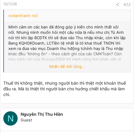
19/1/06
#22
vodanthanh nói:
Mình cảm ơn các bạn đã đóng góp ý kiến cho mình thất sôi
nổi. Nhưng mình muốn hỏi một câu nữa là nếu như chị Tú Anh
nói thì khi lập BCĐTK thì sẽ đưa vào Thu nhập khác, còn khi lập
Bang KQHDKDoanh, LCTiền tệ nhất là tờ khai thuế TNDN thì
xem ra đưa vào mục Doanh thu hđộng tchính hay là Thu nhập
khác đều "không ổn" - theo cách ghi của các CMKToán? Còn
như cách nói của Snoopy2004 thì mình cũng hơi phân vân vì
số tiền thuế đây tính trên giá chưa giảm mà. Thuế cũng không
Nhấn để mở rộng...
bị thiệt thòi gì đâu bởi khi mình khai VAT đầu vào là: 30.091
đồng thì bên áan cũng khai đầu ra là 34.091 đồng mừ. có thiệt
gì đâu? Mong các Bạn tiếp tục đóng góp ý kiến nha.
Thuế thì không thiệt, nhưng người bán thì thiệt một khoản thuế
Xin chân thành cảm ơn rất nhìu rất nhìu.......... :-?
đầu ra. Mà bị thiệt thì người bán cho hưởng chiết khấu mà làm
chi.
Nguyễn Thị Thu Hiền
N
Guest