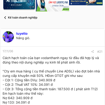
s
i
t
a
r
Kế toán doanh nghiệp
t
e
r
tuyetto
Nắng gió.
17/1/06
#21
Cách hạch toán của bạn vodanthanh ngay từ đầu đã hợp lý và
đúng theo nội dung nghiệp vụ kinh tế phát sinh rồi.
"Cty em mua hàng ( cụ thể chuyển Line ADSL) vào đợt bên nhà
cung cấp khuyễn mãi 50%. HĐơn GTGT ghi như sau:
- Cột 1: Cộng tiền DVụ: 340.909 đ
- Cột 2: Thuế VAT 10%: 34.091 đ
- Cột 3: Tổng cộng tiền thanh toán: 187.500 đ ( phát sinh T12)
Em hạch toán như thế này:
Nợ 642: 340.909 đ
Nợ 133: 34.091 đ