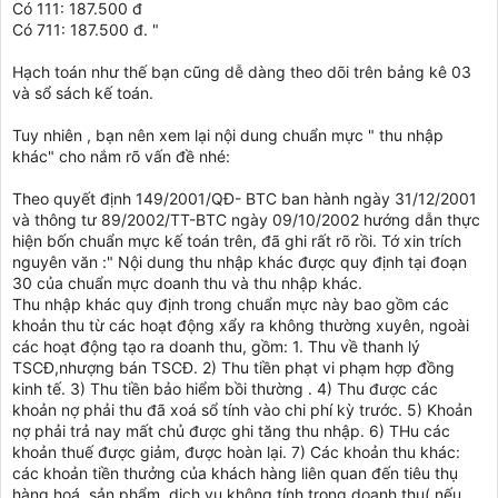
Có 111: 187.500 đ
Có 711: 187.500 đ. "
Hạch toán như thế bạn cũng dễ dàng theo dõi trên bảng kê 03
và sổ sách kế toán.
Tuy nhiên , bạn nên xem lại nội dung chuẩn mực " thu nhập
khác" cho nắm rõ vấn đề nhé:
Theo quyết định 149/2001/QĐ- BTC ban hành ngày 31/12/2001
và thông tư 89/2002/TT-BTC ngày 09/10/2002 hướng dẫn thực
hiện bốn chuẩn mực kế toán trên, đã ghi rất rõ rồi. Tớ xin trích
nguyên văn :" Nội dung thu nhập khác được quy định tại đoạn
30 của chuẩn mực doanh thu và thu nhập khác.
Thu nhập khác quy định trong chuẩn mực này bao gồm các
khoản thu từ các hoạt động xẩy ra không thường xuyên, ngoài
các hoạt động tạo ra doanh thu, gồm: 1. Thu về thanh lý
TSCĐ,nhượng bán TSCĐ. 2) Thu tiền phạt vi phạm hợp đồng
kinh tế. 3) Thu tiền bảo hiểm bồi thường . 4) Thu được các
khoản nợ phải thu đã xoá sổ tính vào chi phí kỳ trước. 5) Khoản
nợ phải trả nay mất chủ được ghi tăng thu nhập. 6) THu các
khoản thuế được giảm, được hoàn lại. 7) Các khoản thu khác:
các khoản tiền thưởng của khách hàng liên quan đến tiêu thụ
hàng hoá, sản phẩm, dịch vụ không tính trong doanh thu( nếu