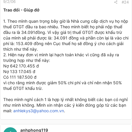
9/2/06
#24
Trao đổi - Giúp đở
1. Theo mình quan trọng bây giờ là Nhà cung cấp dịch vụ họ nộp
thuế GTGT đầu ra bao nhiêu. Theo mình biết họ phải nộp thuế
đầu ra là 34.091đồng. Vì vậy giá trị thuế GTGT được khấu trừ
của mình sẽ phải được là: 34.091 đồng và phần còn lại là vào chi
phí là: 153.409 đồng nên Cục thuế họ sẽ đồng ý cho cách giải
thích như thế này.
2. Hiện nay đơn vị mình lại hạch toán khác vì cũng đã xảy ra
trường hợp như thế này:
Nợ 642 170.455 đ
Nợ 133 17.045 đ
Có 111 187.500 đ
vì cho rằng mình được giảm 50% chi phí và chỉ nên nhận 50%
thuế GTGT khấu trừ.
Theo mình nghỉ cách 1 là hợp lý nhất không biết các bạn có nghỉ
như mình không. Mình xin nhận các ý kiến đóng góp từ các bạn
mail:
anhlekys3@yahoo.com.vn
.
anhphong119