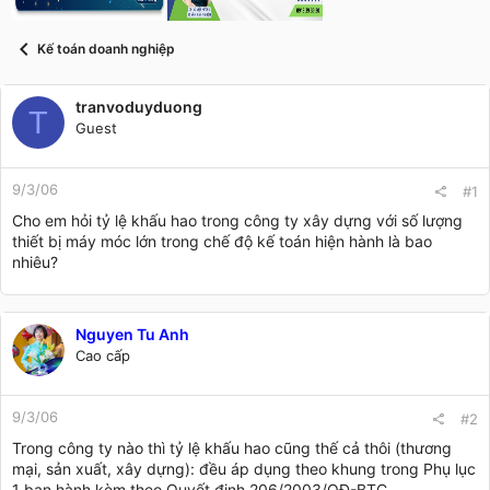
t
a
r
Kế toán doanh nghiệp
t
e
r
tranvoduyduong
T
Guest
9/3/06
#1
Cho em hỏi tỷ lệ khấu hao trong công ty xây dựng với số lượng
thiết bị máy móc lớn trong chế độ kế toán hiện hành là bao
nhiêu?
Nguyen Tu Anh
Cao cấp
9/3/06
#2
Trong công ty nào thì tỷ lệ khấu hao cũng thế cả thôi (thương
mại, sản xuất, xây dựng): đều áp dụng theo khung trong Phụ lục
1 ban hành kèm theo Quyết định 206/2003/QĐ-BTC