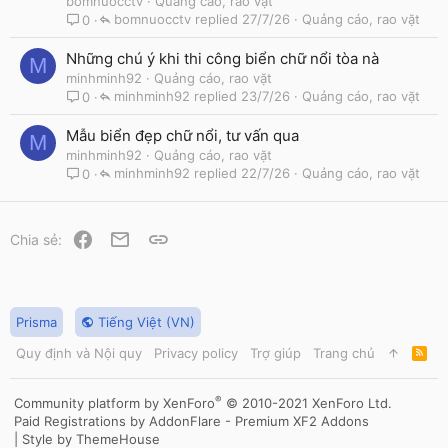
bomnuocctv
Quảng cáo, rao vặt
bomnuocctv
27/7/26
Quảng cáo, rao vặt
0
Những chú ý khi thi công biển chữ nổi tòa nà
M
minhminh92
Quảng cáo, rao vặt
minhminh92
23/7/26
Quảng cáo, rao vặt
0
Mẫu biển đẹp chữ nổi, tư vấn qua
M
minhminh92
Quảng cáo, rao vặt
minhminh92
22/7/26
Quảng cáo, rao vặt
0
Facebook
Email
Link
Chia sẻ:
Prisma
Tiếng Việt (VN)
Quy định và Nội quy
Privacy policy
Trợ giúp
Trang chủ
R
S
S
®
Community platform by XenForo
© 2010-2021 XenForo Ltd.
Paid Registrations by
AddonFlare - Premium XF2 Addons
|
Style by ThemeHouse