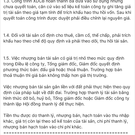
1.3. Công trình XDCB hoàn thành đã đưa vào sử dụng nhưng
chưa quyết toán, căn cứ vào số liệu kế toán công ty ghi tăng giá
trị tài sản theo giá tạm tính để trích khấu hao thu hồi vốn. Sau khi
quyết toán công trình được duyệt phải điều chỉnh lại nguyên giá.
1.4. Đối với tài sản cố định cho thuê, cầm cố, thế chấp, phải trích
khấu hao theo chế độ quy định và phải theo dõi, thu hồi tài sản.
1.5. Việc nhượng bán tài sản có giá trị nhỏ theo mức quy định
trong Điều lệ công ty, Tổng giám đốc, Giám đốc quyết định
phương thức bán: đấu giá hoặc thoả thuận. Trường hợp bán
thoả thuận thì giá bán không thấp hơn giá thị trường.
Việc nhượng bán tài sản gắn liền với đất phải thực hiện theo quy
định của pháp luật về đất đai. Trường hợp thanh lý tài sản bằng
hình thức dỡ bỏ, huỷ bỏ, Tổng giám đốc hoặc Giám đốc công ty
thành lập Hội đồng thanh lý để thực hiện.
Tiền thu được do thanh lý, nhượng bán, hạch toán vào thu nhập
khác, giá trị còn lại theo sổ kế toán của tài sản, chi phí thanh lý,
nhượng bán hạch toán vào chi phí khác.
==============================================