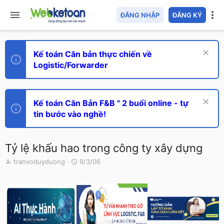
ĐĂNG NHẬP
ĐĂNG KÝ
Kế toán Căn bản thực chiến về
Logistic/Forwarder
Kế toán Căn Bản F&B " 2 buổi online - tự
tin bước vào nghề!
Tỷ lệ khấu hao trong công ty xây dựng
T
N
tranvoduyduong
9/3/06
h
g
r
à
e
y
a
g
d
ử
s
i