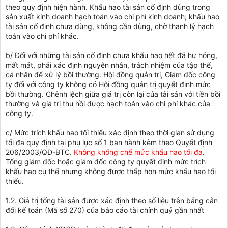
theo quy định hiện hành. Khấu hao tài sản cố định dùng trong
sản xuất kinh doanh hạch toán vào chi phí kinh doanh; khấu hao
tài sản cố định chưa dùng, không cần dùng, chờ thanh lý hạch
toán vào chi phí khác.
b/ Đối với những tài sản cố định chưa khấu hao hết đã hư hỏng,
mất mát, phải xác định nguyên nhân, trách nhiệm của tập thể,
cá nhân để xử lý bồi thường. Hội đồng quản trị, Giám đốc công
ty đối với công ty không có Hội đồng quản trị quyết định mức
bồi thường. Chênh lệch giữa giá trị còn lại của tài sản với tiền bồi
thường và giá trị thu hồi được hạch toán vào chi phí khác của
công ty.
c/ Mức trích khấu hao tối thiểu xác định theo thời gian sử dụng
tối đa quy định tại phụ lục số 1 ban hành kèm theo Quyết định
206/2003/QĐ-BTC.
Không khống chế mức khấu hao tối đa
.
Tổng giám đốc hoặc giám đốc công ty quyết định mức trích
khấu hao cụ thể nhưng không được thấp hơn mức khấu hao tối
thiểu.
1.2. Giá trị tổng tài sản được xác định theo số liệu trên bảng cân
đối kế toán (Mã số 270) của báo cáo tài chính quý gần nhất